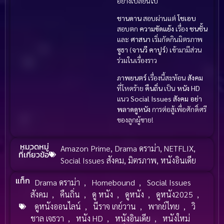
อย่างเปลี่ยนไป
ชานดาน
สอบผ่านแต่
โชเอบ
สอบตก
ความขัดแย้ง
เรื่อง
ชนชั้น
และ
ศาสนา
เริ่มกัดกินมิตรภาพ
ซูธา
(
จานวี คาปูร์
) เข้ามามีส่วน
ร่วมในเรื่องราว
ภาพยนตร์
เรื่องนี้สะท้อน
สังคม
ที่โหดร้าย
คืนถิ่น
เป็น
หนัง HD
แนว
Social Issues สังคม
อย่า
พลาดดูหนัง
การต่อสู้เพื่อศักดิ์ศรี
ของลูกผู้ชาย!
หมวดหมู่
Amazon Prime
,
Drama ดราม่า
,
NETFLIX
,
ที่เกี่ยวข้อ
Social Issues สังคม
,
มิตรภาพ
,
หนังอินเดีย
แท็ก
Drama ดราม่า
,
Homebound
,
Social Issues
สังคม
,
คืนถิ่น
,
ดู หนัง
,
ดูหนัง
,
ดูหนัง2025
,
ดูหนังออนไลน์
,
นีราจ เกย์วาน
,
พากย์ไทย
,
วิ
ชาล เจธวา
,
หนัง HD
,
หนังอินเดีย
,
หนังใหม่