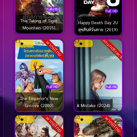
Full HD
Full HD
The Taking of Tiger
Happy Death Day 2U
Mountain (2015)
สุขสันต์วันตาย (2019)
ยุทธการยึดผาพยัคฆ์
Soundtrack
7.3
5.7
พากย์ไทย
Full HD
Full HD
The Emperor’s New
Groove (2000)
A Mistake (2024)
จักรพรรดิกลายพันธุ์
5.5
6.0
พากย์ไทย
พากย์ไทย
อัศจรรย์พันธุ์ต๊อง