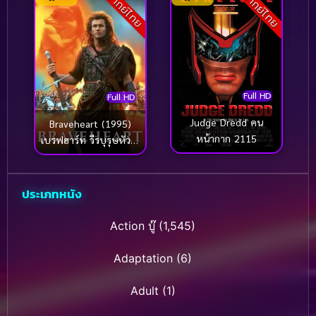
พากย์ไทย
พากย์ไทย
Full HD
Full HD
Judge Dredd คน
Braveheart (1995)
หน้ากาก 2115
เบรฟฮาร์ท วีรบุรุษหัวใจ
มหากาฬ (เมล กิบสัน)
ประเภทหนัง
Action บู๊
(1,545)
Adaptation
(6)
Adult
(1)