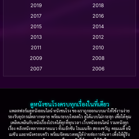
2019
2018
Animation แอนิเมชั่น
(1)
2017
2016
Anthology
(2)
2015
2014
Apple TV
(20)
2013
2012
2011
2010
Apple TV+
(318)
2009
2008
Based on a True Story สร้างจากเรื่องจริง
(2)
2007
2006
Based on a True Story เรื่องจริง
(36)
2005
2004
2003
2002
Based on a True Story เรื่องจริง
(77)
2001
2000
ดูหนังชนโรงครบทุกเรื่องในที่เดียว
Based on Novel
(16)
1999
1998
แพลตฟอร์มดูหนังออนไลน์ หนังชนโรง ของเราถูกออกแบบมาให้ใช้งานง่าย
รองรับอุปกรณ์หลากหลาย พร้อมระบบโหลดไว ดูได้แบบไม่กระตุก เพื่อให้คุณ
Betrayal
(1)
1997
1996
เพลิดเพลินกับหนังเรื่องโปรดได้ทุกที่ทุกเวลา เว็บหนังออนไลน์ รวมหนังทุก
เรื่อง คลังหนังหลากหลายแนว ทั้งแอ็กชัน โรแมนติก สยองขวัญ คอมเมดี้ อนิ
1995
1994
เมชัน และหนังครอบครัว พร้อมจัดหมวดหมู่ให้ง่ายต่อการค้นหา เพื่อให้ผู้รับ
Biography
(3)