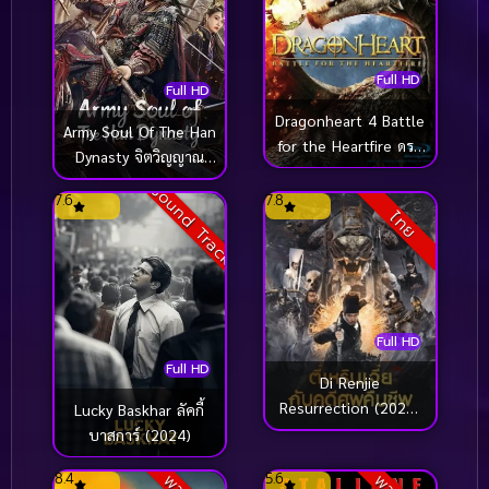
Full HD
Full HD
Dragonheart 4 Battle
Army Soul Of The Han
for the Heartfire ดรา
Dynasty จิตวิญญาณ
ก้อนฮาร์ท 4 มหา
ทหารแห่งราชวงศ์ฮัน
Sound Track
สงครามมังกรไฟ (2017)
7.6
7.8
(2022)
ไทย
Full HD
Full HD
Di Renjie
Resurrection (2026)
Lucky Baskhar ลัคกี้
ตี๋เหรินเเจี๋ยกับคดีศพ
บาสการ์ (2024)
คืนชีพ
8.4
5.6