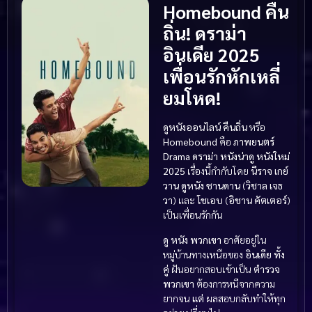
Homebound คืน
ถิ่น! ดราม่า
อินเดีย 2025
เพื่อนรักหักเหลี่
ยมโหด!
ดูหนังออนไลน์ คืนถิ่น
หรือ
Homebound
คือ
ภาพยนตร์
Drama ดราม่า
หนังน่าดู
หนังใหม่
2025
เรื่องนี้กำกับโดย
นีราจ เกย์
วาน
ดูหนัง
ชานดาน
(
วิชาล เจธ
วา
) และ
โชเอบ
(
อิชาน คัตเตอร์
)
เป็นเพื่อนรักกัน
ดู หนัง
พวกเขา
อาศัยอยู่ใน
หมู่บ้านทางเหนือของ
อินเดีย
ทั้ง
คู่
ฝันอยากสอบเข้าเป็น
ตำรวจ
พวกเขา
ต้องการหนีจากความ
ยากจน
แต่
ผลสอบกลับทำให้ทุก