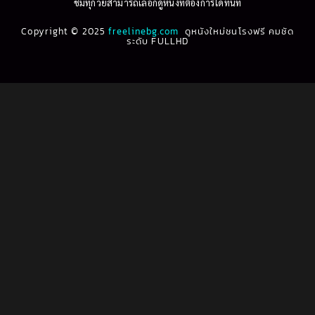
ชมทุกวัยสามารถเลือกดูหนังที่ต้องการได้ทันที
1993
1992
Biography ชีวประวัติ
(61)
Copyright © 2025
1991
freelinebg.com
ดูหนังใหม่ชนโรงฟรี คมชัด
1990
ระดับ FULLHD
1989
1988
Biography ชีวิตจริง
(80)
1987
1986
Black Comedy
(16)
1985
1984
Classic คลาสสิค
(1)
1983
1982
1981
1980
Classic หนังคลาสสิก
(22)
1979
1978
Classic หนังคลาสสิก
(46)
1977
1976
Classic หนังคลาสสิก
(266)
1975
1974
1973
1972
Comedy คอมเมดี้
(1)
1971
1970
Comedy ตลก
(1,070)
1969
1968
Comedy ตลก
(100)