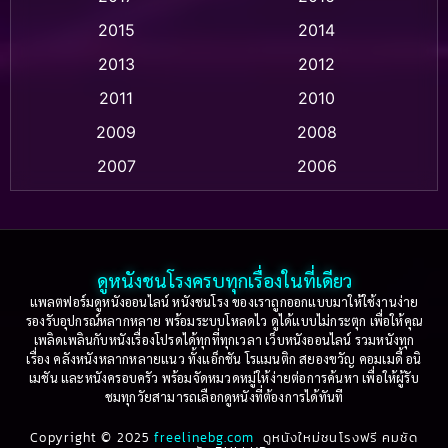
Anthology
(2)
2015
2014
Apple TV
(20)
2013
2012
2011
2010
Apple TV+
(318)
2009
2008
Based on a True Story สร้างจากเรื่องจริง
(2)
2007
2006
Based on a True Story เรื่องจริง
(36)
2005
2004
2003
2002
Based on a True Story เรื่องจริง
(74)
2001
2000
ดูหนังชนโรงครบทุกเรื่องในที่เดียว
Based on Novel
(16)
1999
1998
แพลตฟอร์มดูหนังออนไลน์ หนังชนโรง ของเราถูกออกแบบมาให้ใช้งานง่าย
รองรับอุปกรณ์หลากหลาย พร้อมระบบโหลดไว ดูได้แบบไม่กระตุก เพื่อให้คุณ
Betrayal
(1)
1997
1996
เพลิดเพลินกับหนังเรื่องโปรดได้ทุกที่ทุกเวลา เว็บหนังออนไลน์ รวมหนังทุก
เรื่อง คลังหนังหลากหลายแนว ทั้งแอ็กชัน โรแมนติก สยองขวัญ คอมเมดี้ อนิ
1995
1994
เมชัน และหนังครอบครัว พร้อมจัดหมวดหมู่ให้ง่ายต่อการค้นหา เพื่อให้ผู้รับ
Biography
(3)
ชมทุกวัยสามารถเลือกดูหนังที่ต้องการได้ทันที
1993
1992
Biography ชีวประวัติ
(61)
Copyright © 2025
1991
freelinebg.com
ดูหนังใหม่ชนโรงฟรี คมชัด
1990