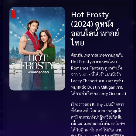
Hot Frosty
(2024) ดูหนัง
ออนไลน์ พากย์
ไทย
ต้อนรับเทศกาลแห่งความสุขกับ
Hot Frosty
ภาพยนตร์แนว
Romance Fantasy
สูตรสำเร็จ
จาก Netflix ที่ได้เจ้าแม่หนังรัก
Lacey Chabert
มาประกบคู่กับ
หนุ่มหล่อ
Dustin Milligan
ภาย
ใต้การกำกับของ
Jerry Ciccoritti
เรื่องราวของ
Kathy
แม่หม้ายสาว
ที่ยังคงเศร้าโศกจากการสูญเสีย
สามี จนกระทั่งปาฏิหาริย์เกิดขึ้น
เมื่อเธอเผลอมอบผ้าพันคอวิเศษ
ให้กับตุ๊กตาหิมะ ทำให้มันกลาย
ร่างเป็น
Jack
หนุ่มรูปงามที่มีชีวิต