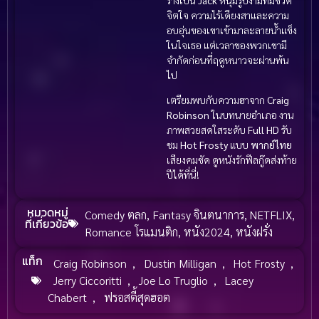
จิตใจ ความไร้เดียงสาและความ
อบอุ่นของเขาเข้ามาละลายน้ำแข็ง
ในใจเธอ แต่เวลาของพวกเขามี
จำกัดก่อนที่ฤดูหนาวจะผ่านพ้น
ไป
เตรียมพบกับความฮาจาก
Craig
Robinson
ในบทนายอำเภอ งาน
ภาพสวยสดใสระดับ
Full HD
รับ
ชม
Hot Frosty
แบบ
พากย์ไทย
เสียงคมชัด ดูหนังรักฟีลกู๊ดส่งท้าย
ปีได้ที่นี่!
หมวดหมู่
Comedy ตลก
,
Fantasy จินตนาการ
,
NETFLIX
,
ที่เกี่ยวข้อ
Romance โรแมนติก
,
หนัง2024
,
หนังฝรั่ง
แท็ก
Craig Robinson
,
Dustin Milligan
,
Hot Frosty
,
Jerry Ciccoritti
,
Joe Lo Truglio
,
Lacey
Chabert
,
ฟรอสตี้สุดฮอต