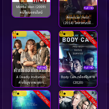
Middle Men (2009)
Full HD
คนร้อนออนไลน์
American Heist
(2014) โคตรคนปล้น
ระห่ำเมือง
5.7
5.3
พากย์ไทย
พากย์ไทย
Full HD
Full HD
A Deadly Invitation
Body Cam กล้องจับตาย
คำเชิญจากฆาตกร
(2020)
(2023)
Sound Track
6.0
3.9
พากย์ไทย