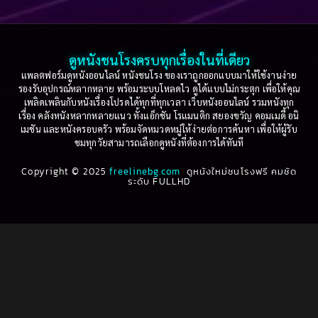
Based on a True Story เรื่องจริง
(36)
2005
2004
2003
2002
Based on a True Story เรื่องจริง
(74)
2001
2000
ดูหนังชนโรงครบทุกเรื่องในที่เดียว
Based on Novel
(16)
1999
1998
แพลตฟอร์มดูหนังออนไลน์ หนังชนโรง ของเราถูกออกแบบมาให้ใช้งานง่าย
รองรับอุปกรณ์หลากหลาย พร้อมระบบโหลดไว ดูได้แบบไม่กระตุก เพื่อให้คุณ
Betrayal
(1)
1997
1996
เพลิดเพลินกับหนังเรื่องโปรดได้ทุกที่ทุกเวลา เว็บหนังออนไลน์ รวมหนังทุก
เรื่อง คลังหนังหลากหลายแนว ทั้งแอ็กชัน โรแมนติก สยองขวัญ คอมเมดี้ อนิ
1995
1994
เมชัน และหนังครอบครัว พร้อมจัดหมวดหมู่ให้ง่ายต่อการค้นหา เพื่อให้ผู้รับ
Biography
(3)
ชมทุกวัยสามารถเลือกดูหนังที่ต้องการได้ทันที
1993
1992
Biography ชีวประวัติ
(61)
Copyright © 2025
1991
freelinebg.com
ดูหนังใหม่ชนโรงฟรี คมชัด
1990
ระดับ FULLHD
1989
1988
Biography ชีวิตจริง
(78)
1987
1986
Black Comedy
(16)
1985
1984
Classic คลาสสิค
(1)
1983
1982
1981
1980
Classic หนังคลาสสิก
(22)
1979
1978