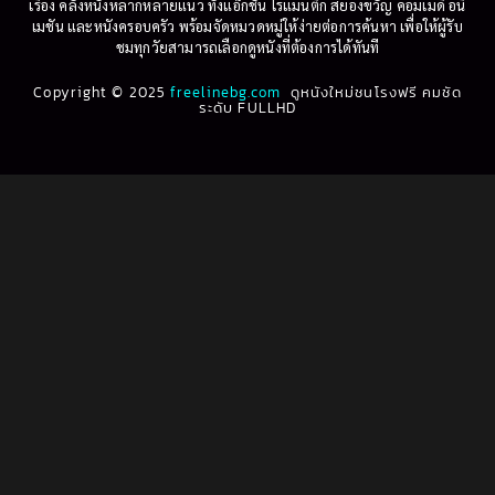
เรื่อง คลังหนังหลากหลายแนว ทั้งแอ็กชัน โรแมนติก สยองขวัญ คอมเมดี้ อนิ
1995
1994
เมชัน และหนังครอบครัว พร้อมจัดหมวดหมู่ให้ง่ายต่อการค้นหา เพื่อให้ผู้รับ
Biography
(3)
ชมทุกวัยสามารถเลือกดูหนังที่ต้องการได้ทันที
1993
1992
Biography ชีวประวัติ
(61)
Copyright © 2025
1991
freelinebg.com
ดูหนังใหม่ชนโรงฟรี คมชัด
1990
ระดับ FULLHD
1989
1988
Biography ชีวิตจริง
(80)
1987
1986
Black Comedy
(16)
1985
1984
Classic คลาสสิค
(1)
1983
1982
1981
1980
Classic หนังคลาสสิก
(22)
1979
1978
Classic หนังคลาสสิก
(46)
1977
1976
Classic หนังคลาสสิก
(268)
1975
1974
1973
1972
Comedy คอมเมดี้
(1)
1971
1970
Comedy ตลก
(1,076)