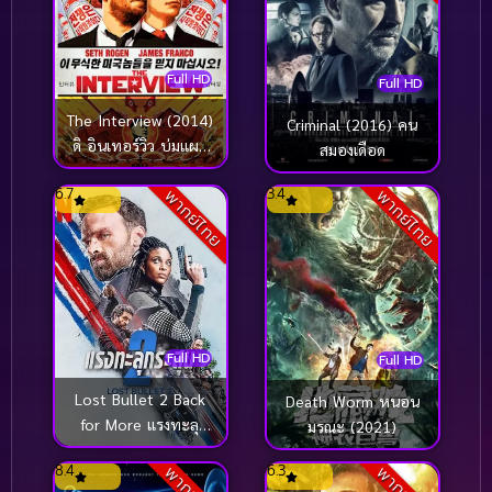
Full HD
Full HD
The Interview (2014)
Criminal (2016) คน
ดิ อินเทอร์วิว บ่มแผน
สมองเดือด
บ้าไปฆ่าผู้นำ
6.7
3.4
พากย์ไทย
พากย์ไทย
Full HD
Full HD
Lost Bullet 2 Back
Death Worm หนอน
for More แรงทะลุ
มรณะ (2021)
กระสุน 2 (2022)
8.4
6.3