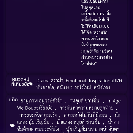
และเปลี่ยนผ่าน
ไปสู่ยุคแห่ง
เครื่องจักร ทว่าสิ่ง
หนึ่งที่เทคโนโลยี
ไม่มีวันเลียนแบบ
ได้ คือ ‘ความรัก
ความเข้าใจ และ
จิตวิญญาณของ
มนุษย์’ ที่ผ่านร้อน
ผ่านหนาวมาอย่าง
โชกโชน”
หมวดหมู่
Drama ดราม่า
,
Emotional
,
Inspirational แรง
ที่เกี่ยวข้อ
บันดาลใจ
,
หนัง HD
,
หนังใหม่
,
หนังไทย
แท็ก
'อานุภาพ อนุวงษ์สังข์']
,
['หลุยส์ ชวนชื่น'
,
In Age
We Doubt เรื่องย่อ
,
การค้นหาความหมายสุดท้าย
,
การยอมรับความจริง
,
ความหวังในวันที่มืดมน
,
นัก
แสดง นุ้ย เชิญยิ้ม
,
นักแสดง หลุยส์ ชวนชื่น
,
น้ำตา
ซึมด้วยความประทับใจ
,
นุ้ย เชิญยิ้ม บทบาทน่าจับตา