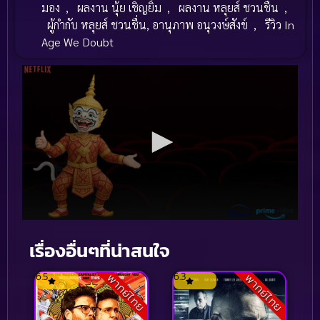
มอง
,
ผลงาน นุ้ย เชิญยิ้ม
,
ผลงาน หลุยส์ ชวนชื่น
,
ผู้กำกับ หลุยส์ ชวนชื่น, อานุภาพ อนุวงษ์สังข์
,
รีวิว In
Age We Doubt
เรื่องอื่นๆที่น่าสนใจ
6.5
6.3
พากย์ไทย
พากย์ไทย