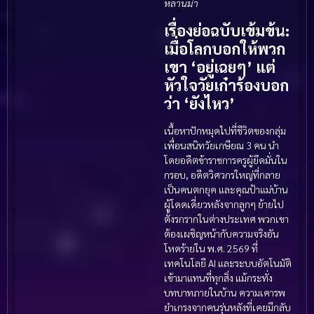
หลานม่า
เรื่องย่อฉบับเข้มข้น:
เมื่อโลกบอกให้พวก
เขา ‘อยู่เฉยๆ’ แต่
หัวใจวัยเก๋าร้องบอก
ว่า ‘ยังไหว’
เนื้อหาปักหมุดไปที่ชีวิตของกลุ่ม
เพื่อนสนิทวัยเกษียณ 3 คน นำ
โดยอดีตข้าราชการครูผู้ยึดมั่นใน
กรอบ, อดีตวิศวกรใหญ่ที่กลาย
เป็นคนตกยุค และคุณป้าแม่บ้าน
ผู้โดดเดี่ยวหลังจากลูกๆ ย้ายไป
ตั้งรกรากในต่างประเทศ พวกเขา
ต้องเผชิญหน้ากับความจริงอัน
โหดร้ายใน พ.ศ. 2569 ที่
เทคโนโลยี AI และระบบอัตโนมัติ
เข้ามาแทนที่ทุกสิ่ง แม้กระทั่ง
บทบาทภายในบ้าน ความเคารพ
ยำเกรงจากคนรุ่นหลังที่เคยมีกลับ