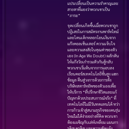
แปรเปลี่ยนเป็นความรำคาญและ
สายตาที่มองว่าพวกเขาเป็น
“ภาระ”
จุดเปลี่ยนเกิดขึ้นเมื่อพวกเขาถูก
ปฏิเสธในการสมัครงานพาร์ทไทม์
และโดนเด็กหลอกโอนเงินจาก
แก๊งคอลเซ็นเตอร์ ความเจ็บใจ
และความสงสัยในคุณค่าของตัว
เอง (In Age We Doubt) ผลักดัน
ให้แก๊งวัยเก๋ารวมตัวกันสู้กลับ
พวกเขาเริ่มต้นจากการแอบลง
เรียนคอร์สเทคโนโลยีชั้นสูง แฮก
ข้อมูล คืนสู่วงการด้วยการตั้ง
บริษัทสตาร์ทอัพของตัวเองเพื่อ
ให้บริการ “ที่ปรึกษาชีวิตและแก้
ปัญหาด้วยประสบการณ์จริง” ที่
เทคโนโลยีไม่มีวันทดแทนได้ ทว่า
การก้าวเข้าสู่สนามธุรกิจของคนรุ่น
ใหม่ไม่ได้ง่ายอย่างที่คิด พวกเขา
ต้องเผชิญกับเล่ห์เหลี่ยม แผนกา
รดิสเครดิต และความขัดแย้ง