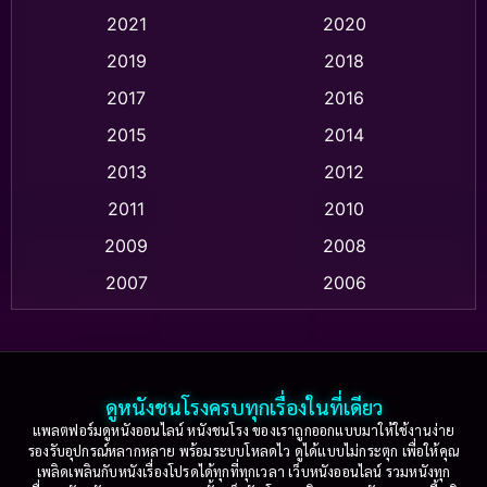
Animation แอนิเมชัน
(1)
2021
2020
2019
2018
Animation แอนิเมชั่น
(1)
2017
2016
Anthology
(2)
2015
2014
Apple TV
(20)
2013
2012
2011
2010
Apple TV+
(318)
2009
2008
Based on a True Story สร้างจากเรื่องจริง
(2)
2007
2006
Based on a True Story เรื่องจริง
(36)
2005
2004
2003
2002
Based on a True Story เรื่องจริง
(77)
2001
2000
ดูหนังชนโรงครบทุกเรื่องในที่เดียว
Based on Novel
(16)
1999
1998
แพลตฟอร์มดูหนังออนไลน์ หนังชนโรง ของเราถูกออกแบบมาให้ใช้งานง่าย
รองรับอุปกรณ์หลากหลาย พร้อมระบบโหลดไว ดูได้แบบไม่กระตุก เพื่อให้คุณ
Betrayal
(1)
1997
1996
เพลิดเพลินกับหนังเรื่องโปรดได้ทุกที่ทุกเวลา เว็บหนังออนไลน์ รวมหนังทุก