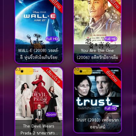
พากย์ไทย
พากย์ไทย
Full HD
Full HD
WALL-E (2008) วอลล์-
You Are The One
อี หุ่นจิ๋วหัวใจเกินร้อย
(2006) อดีตรักมิอาจลืม
6.3
7.0
เสียงโรง
ซับไทย
Full HD
Zoom
Trust (2010) เหยื่อนรก
The Devil Wears
ออนไลน์
Prada 2 นางมารสวม