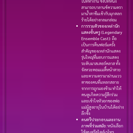
ในที่ทำงาน ซึ่งบทหนัง
สามารถบาลานซ์ความดรา
มาน้ำตาซึมเข้ากับมุกตลก
ร้ายได้อย่างกลมกล่อม
การรวมตัวของเหล่านัก
แสดงชั้นครู (Legendary
Ensemble Cast):
ถือ
เป็นการคืนฟอร์มครั้ง
สำคัญของเหล่านักแสดง
รุ่นใหญ่ที่มอบการแสดง
ระดับมาสเตอร์คลาส ทั้ง
จังหวะคอมเมดี้หน้าตาย
และความดรามาผ่านแวว
ตาของคนที่แหลกสลาย
จากการถูกมองข้าม ทำให้
คนดูเกิดความรู้สึกร่วม
และเข้าใจหัวอกของพ่อ
แม่ผู้สูงอายุในบ้านได้อย่าง
ลึกซึ้ง
ดนตรีประกอบและงาน
ภาพที่ร่วมสมัย:
หนังเลือก
ใช้ดนตรีสไตล์เรโทร