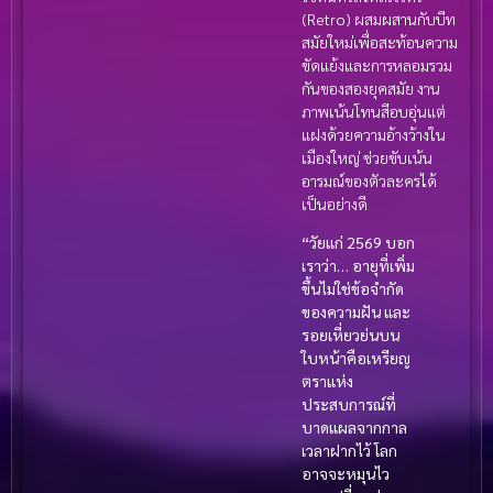
(Retro) ผสมผสานกับบีท
สมัยใหม่เพื่อสะท้อนความ
ขัดแย้งและการหลอมรวม
กันของสองยุคสมัย งาน
ภาพเน้นโทนสีอบอุ่นแต่
แฝงด้วยความอ้างว้างใน
เมืองใหญ่ ช่วยขับเน้น
อารมณ์ของตัวละครได้
เป็นอย่างดี
“วัยแก่ 2569 บอก
เราว่า… อายุที่เพิ่ม
ขึ้นไม่ใช่ข้อจำกัด
ของความฝัน และ
รอยเหี่ยวย่นบน
ใบหน้าคือเหรียญ
ตราแห่ง
ประสบการณ์ที่
บาดแผลจากกาล
เวลาฝากไว้ โลก
อาจจะหมุนไว