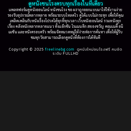
ดูหนังชนโรงครบทุกเรื่องในที่เดียว
Based on Novel
(16)
1999
1998
แพลตฟอร์มดูหนังออนไลน์ หนังชนโรง ของเราถูกออกแบบมาให้ใช้งานง่าย
รองรับอุปกรณ์หลากหลาย พร้อมระบบโหลดไว ดูได้แบบไม่กระตุก เพื่อให้คุณ
Betrayal
(1)
1997
1996
เพลิดเพลินกับหนังเรื่องโปรดได้ทุกที่ทุกเวลา เว็บหนังออนไลน์ รวมหนังทุก
เรื่อง คลังหนังหลากหลายแนว ทั้งแอ็กชัน โรแมนติก สยองขวัญ คอมเมดี้ อนิ
1995
1994
เมชัน และหนังครอบครัว พร้อมจัดหมวดหมู่ให้ง่ายต่อการค้นหา เพื่อให้ผู้รับ
Biography
(3)
ชมทุกวัยสามารถเลือกดูหนังที่ต้องการได้ทันที
1993
1992
Biography ชีวประวัติ
(61)
Copyright © 2025
1991
freelinebg.com
ดูหนังใหม่ชนโรงฟรี คมชัด
1990
ระดับ FULLHD
1989
1988
Biography ชีวิตจริง
(80)
1987
1986
Black Comedy
(16)
1985
1984
Classic คลาสสิค
(1)
1983
1982
1981
1980
Classic หนังคลาสสิก
(268)
1979
1978
Classic หนังคลาสสิก
(22)
1977
1976
Classic หนังคลาสสิก
(46)
1975
1974