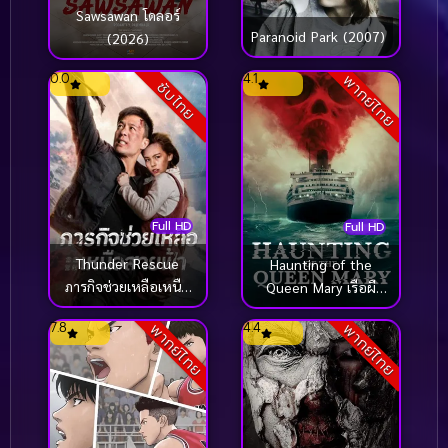
Sawsawan โดลอร์
Paranoid Park (2007)
(2026)
0.0
4.1
พากย์ไทย
ซับไทย
Full HD
Full HD
Thunder Rescue
Haunting of the
ภารกิจช่วยเหลือเหนือ
Queen Mary เรือผี
สายฟ้า (2026)
ปีศาจ (2023)
7.8
4.4
พากย์ไทย
พากย์ไทย