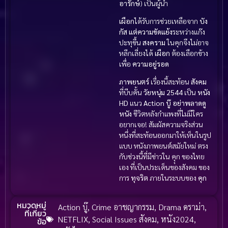
อารักษ์
) เป็นผู้นำ
เผือก
ได้รับการช่วยเหลือจาก
บัง
กัส
แต่
ความขัดแย้ง
ระหว่างแก๊ง
ปะทุขึ้น
สงคราม
ในคุกจึงไม่อาจ
หลีกเลี่ยงได้
เผือก
ต้องเลือกข้าง
เพื่อ
ความอยู่รอด
ภาพยนตร์
เรื่องนี้สะท้อน
สังคม
ที่บีบคั้น
วัยหนุ่ม 2544
เป็น
หนัง
HD
แนว
Action บู๊
อย่าพลาดดู
หนัง
ชีวิตหลังกำแพงที่ไม่มีใคร
อยากเจอ! สัมผัสความจริงส่วน
หนึ่งที่สะท้อนออกมาให้เห็นในรูป
แบบ หนังภาพยนต์สมัยใหม่ ตรง
กับช่วงนี้ที่มีข่าวใน คุุก ของไทย
เอง ที่เป็นประเด็นของสังคม ของ
การ
ทุจริต
ภายในระบบของ
คุก
หมวดหมู่
Action บู๊
,
Crime อาชญากรรม
,
Drama ดราม่า
,
ที่เกี่ยว
NETFLIX
,
Social Issues สังคม
,
หนัง2024
,
ข้อ