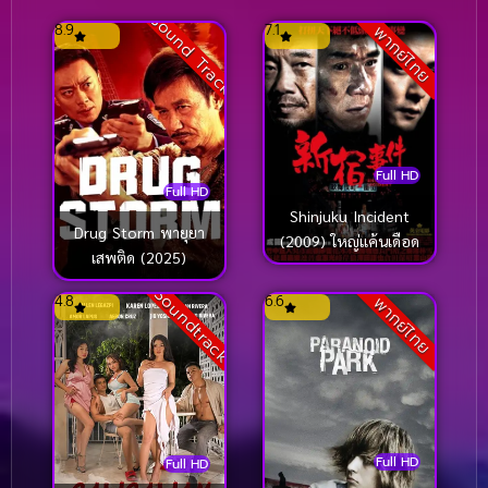
Sound Track
8.9
7.1
พากย์ไทย
Full HD
Full HD
Shinjuku Incident
Drug Storm พายุยา
(2009) ใหญ่แค้นเดือด
เสพติด (2025)
Soundtrack
4.8
6.6
พากย์ไทย
Full HD
Full HD