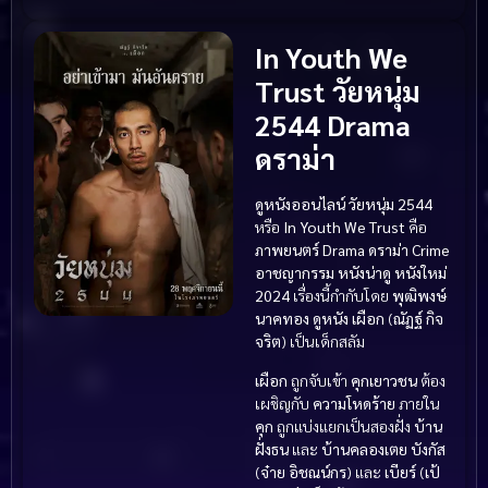
In Youth We
Trust วัยหนุ่ม
2544 Drama
ดราม่า
ดูหนังออนไลน์ วัยหนุ่ม 2544
หรือ
In Youth We Trust
คือ
ภาพยนตร์
Drama ดราม่า
Crime
อาชญากรรม
หนังน่าดู
หนังใหม่
2024
เรื่องนี้กำกับโดย
พุฒิพงษ์
นาคทอง
ดูหนัง
เผือก
(
ณัฏฐ์ กิจ
จริต
) เป็นเด็กสลัม
เผือก
ถูกจับเข้า
คุกเยาวชน
ต้อง
เผชิญกับ
ความโหดร้าย
ภายใน
คุก
ถูกแบ่งแยกเป็นสองฝั่ง
บ้าน
ฝั่งธน
และ
บ้านคลองเตย
บังกัส
(
จ๋าย อิชณน์กร
) และ
เบียร์
(
เป้