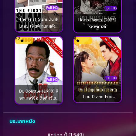
Full HD
Full HD
The Frist Slam Dunk
Hoon Payon (2023)
เดอะ เฟิสต์ สแลมดังก์
หุ่นพยนต์
(2022)
พากย์ไทย/ซับ
5.2
8
พากย์ไทย
Full HD
Full HD
The Legend of Feng
Dr. Dolittle (1998) ด็
Lou Divine Fox
อกเตอร์จ้อ สื่อสัตว์โลก
(2025) ตำนานเซียน
มหัศจรรย์
จิ้งจอกแห่งเฟิ่งโหลว
ประเภทหนัง
Action บู๊
(1,549)