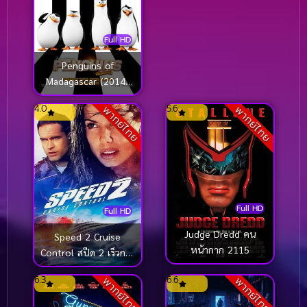
Full HD
Penguins of
Madagascar (2014)
เพนกวินจอมป่วน ก๊วน
4.0
5.6
พากย์ไทย
พากย์ไทย
มาดากัสการ์
Full HD
Full HD
Judge Dredd คน
Speed 2 Cruise
หน้ากาก 2115
Control สปีด 2 เร็วกว่า
นรก (1997)
6.3
6.6
พากย์ไทย
พากย์ไทย