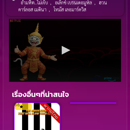
อำมหิต..ไม่เจ็บ
,
อเล็กซ์ เบรนเดอมูห์ล
,
ฮวน
คาร์ลอส เมดินา
,
โทมัส เลอมาร์ควิส
Full HD
Punch Drunk Love
เรื่องอื่นๆที่น่าสนใจ
(2023)
6.6
5.4
พากย์ไทย
พากย์ไทย