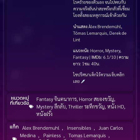
โรคร้ายของตัวเอง จนไปพบกับ
ความจริงอันน่าสะพรึงกลัวที่เชื่อม
โยงทั้งสองเหตุการณ์เข้าด้วยกัน
นำแสดง
Àlex Brendemühl,
Tómas Lemarquis, Derek de
Lint
แนวหนัง:
Horror, Mystery,
Fantasy |
IMDb:
6.1/10 |
ความ
ยาว:
1ชม. 40น.
ไขปริศนาเด็กไร้ความเจ็บคลิก
เลย
หมวดหมู่
Fantasy จินตนาการ
,
Horror สยองขวัญ
,
ที่เกี่ยวข้อ
Mystery ลึกลับ
,
Thriller ระทึกขวัญ
,
หนัง HD
,
หนังฝรั่ง
แท็ก
Alex Brendemuhl
,
Insensibles
,
Juan Carlos
Medina
,
Painless
,
Tomas Lemarquis
,