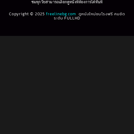
ชมทุกวัยสามารถเลือกดูหนังที่ต้องการได้ทันที
1993
1992
Biography ชีวประวัติ
(61)
Copyright © 2025
1991
freelinebg.com
ดูหนังใหม่ชนโรงฟรี คมชัด
1990
ระดับ FULLHD
1989
1988
Biography ชีวิตจริง
(78)
1987
1986
Black Comedy
(16)
1985
1984
Classic คลาสสิค
(1)
1983
1982
1981
1980
Classic หนังคลาสสิก
(262)
1979
1978
Classic หนังคลาสสิก
(22)
1977
1976
Classic หนังคลาสสิก
(46)
1975
1974
1973
1972
Comedy คอมเมดี้
(1)
1971
1970
Comedy ตลก
(1,060)
1969
1968