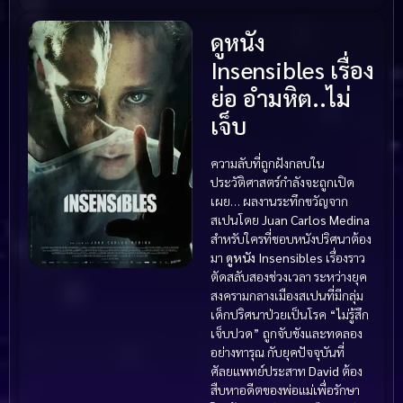
ดูหนัง
Insensibles เรื่อง
ย่อ อำมหิต..ไม่
เจ็บ
ความลับที่ถูกฝังกลบใน
ประวัติศาสตร์กำลังจะถูกเปิด
เผย… ผลงานระทึกขวัญจาก
สเปนโดย
Juan Carlos Medina
สำหรับใครที่ชอบหนังปริศนาต้อง
มา
ดูหนัง Insensibles
เรื่องราว
ตัดสลับสองช่วงเวลา ระหว่างยุค
สงครามกลางเมืองสเปนที่มีกลุ่ม
เด็กปริศนาป่วยเป็นโรค “ไม่รู้สึก
เจ็บปวด” ถูกจับขังและทดลอง
อย่างทารุณ กับยุคปัจจุบันที่
ศัลยแพทย์ประสาท
David
ต้อง
สืบหาอดีตของพ่อแม่เพื่อรักษา