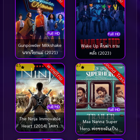
Full HD
Full HD
Gunpowder Milkshake
Wake Up คืนฆ่า ยาม
นรกเรียกแม่ (2021)
คลั่ง (2023)
Sound Track
4.5
5.7
พากย์ไทย
Full HD
Full HD
The Ninja Immovable
Maa Nanna Super
Heart (2014) โคตร
Hero พ่อของฉันเป็นซู
นินจา..ฆ่าไม่ตาย
เปอร์ฮีโร่ (2024)