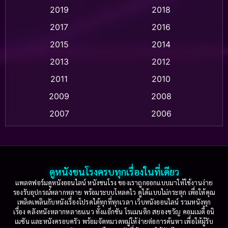
2019
2018
Animation แอนิเมชั่น
(1)
2017
2016
Anthology
(2)
2015
2014
Apple TV
(20)
2013
2012
2011
2010
Apple TV+
(318)
2009
2008
Based on a True Story สร้างจากเรื่องจริง
(2)
2007
2006
Based on a True Story เรื่องจริง
(36)
2005
2004
2003
2002
Based on a True Story เรื่องจริง
(74)
2001
2000
ดูหนังชนโรงครบทุกเรื่องในที่เดียว
Based on Novel
(16)
1999
1998
แพลตฟอร์มดูหนังออนไลน์ หนังชนโรง ของเราถูกออกแบบมาให้ใช้งานง่าย
รองรับอุปกรณ์หลากหลาย พร้อมระบบโหลดไว ดูได้แบบไม่กระตุก เพื่อให้คุณ
Betrayal
(1)
1997
1996
เพลิดเพลินกับหนังเรื่องโปรดได้ทุกที่ทุกเวลา เว็บหนังออนไลน์ รวมหนังทุก
เรื่อง คลังหนังหลากหลายแนว ทั้งแอ็กชัน โรแมนติก สยองขวัญ คอมเมดี้ อนิ
1995
1994
เมชัน และหนังครอบครัว พร้อมจัดหมวดหมู่ให้ง่ายต่อการค้นหา เพื่อให้ผู้รับ
Biography
(3)