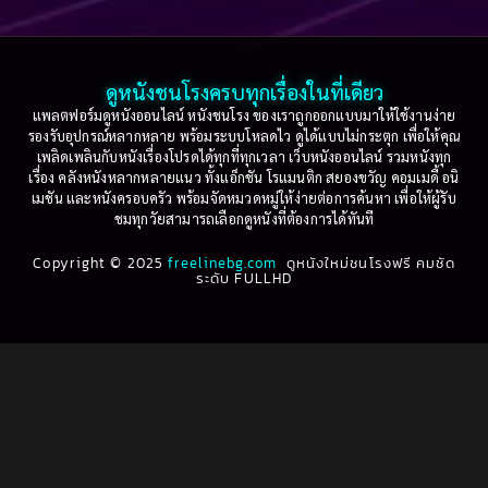
Based on a True Story เรื่องจริง
(36)
2005
2004
2003
2002
Based on a True Story เรื่องจริง
(77)
2001
2000
ดูหนังชนโรงครบทุกเรื่องในที่เดียว
Based on Novel
(16)
1999
1998
แพลตฟอร์มดูหนังออนไลน์ หนังชนโรง ของเราถูกออกแบบมาให้ใช้งานง่าย
รองรับอุปกรณ์หลากหลาย พร้อมระบบโหลดไว ดูได้แบบไม่กระตุก เพื่อให้คุณ
Betrayal
(1)
1997
1996
เพลิดเพลินกับหนังเรื่องโปรดได้ทุกที่ทุกเวลา เว็บหนังออนไลน์ รวมหนังทุก
เรื่อง คลังหนังหลากหลายแนว ทั้งแอ็กชัน โรแมนติก สยองขวัญ คอมเมดี้ อนิ
1995
1994
เมชัน และหนังครอบครัว พร้อมจัดหมวดหมู่ให้ง่ายต่อการค้นหา เพื่อให้ผู้รับ
Biography
(3)
ชมทุกวัยสามารถเลือกดูหนังที่ต้องการได้ทันที
1993
1992
Biography ชีวประวัติ
(61)
Copyright © 2025
1991
freelinebg.com
ดูหนังใหม่ชนโรงฟรี คมชัด
1990
ระดับ FULLHD
1989
1988
Biography ชีวิตจริง
(80)
1987
1986
Black Comedy
(16)
1985
1984
Classic คลาสสิค
(1)
1983
1982
1981
1980
Classic หนังคลาสสิก
(268)
1979
1978