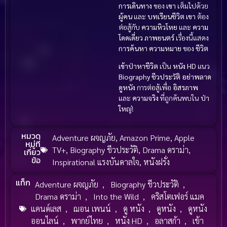
การเดินทาง
ของ
เขา
เต็มไปด้วย
ผู้คน
และ
บทเรียนชีวิต
เขา
ต้อง
ต่อสู้กับ
ความหิวโหย
และ
ความ
โดดเดี่ยว
ภาพยนตร์
เรื่องนี้แสดง
การค้นหา
ความหมาย
ของ
ชีวิต
เข้าป่าหาชีวิต
เป็น
หนัง HD
แนว
Biography ชีวประวัติ
อย่าพลาด
ดูหนัง
การต่อสู้เพื่อ
อิสรภาพ
และ
ความจริง
ที่ถูกค้นพบใน
ป่า
ใหญ่
!
หมวด
Adventure ผจญภัย
,
Amazon Prime
,
Apple
หมู่ที่
TV+
,
Biography ชีวประวัติ
,
Drama ดราม่า
,
เกี่ยว
ข้อ
Inspirational แรงบันดาลใจ
,
หนังฝรั่ง
แท็ก
Adventure ผจญภัย
,
Biography ชีวประวัติ
,
Drama ดราม่า
,
Into the Wild
,
คริสโตเฟอร์ แมค
แคนด์เลส
,
ฌอน เพนน์
,
ดู หนัง
,
ดูหนัง
,
ดูหนัง
ออนไลน์
,
พากย์ไทย
,
หนัง HD
,
อลาสก้า
,
เข้า