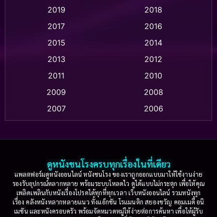
2019
2018
Animation แอนิเมชั่น
(1)
2017
2016
Anthology
(2)
2015
2014
Apple TV
(20)
2013
2012
2011
2010
Apple TV+
(318)
2009
2008
Based on a True Story สร้างจากเรื่องจริง
(2)
2007
2006
Based on a True Story เรื่องจริง
(36)
2005
2004
2003
2002
Based on a True Story เรื่องจริง
(74)
2001
2000
ดูหนังชนโรงครบทุกเรื่องในที่เดียว
Based on Novel
(16)
1999
1998
แพลตฟอร์มดูหนังออนไลน์ หนังชนโรง ของเราถูกออกแบบมาให้ใช้งานง่าย
รองรับอุปกรณ์หลากหลาย พร้อมระบบโหลดไว ดูได้แบบไม่กระตุก เพื่อให้คุณ
Betrayal
(1)
1997
1996
เพลิดเพลินกับหนังเรื่องโปรดได้ทุกที่ทุกเวลา เว็บหนังออนไลน์ รวมหนังทุก
เรื่อง คลังหนังหลากหลายแนว ทั้งแอ็กชัน โรแมนติก สยองขวัญ คอมเมดี้ อนิ
1995
1994
เมชัน และหนังครอบครัว พร้อมจัดหมวดหมู่ให้ง่ายต่อการค้นหา เพื่อให้ผู้รับ
Biography
(3)