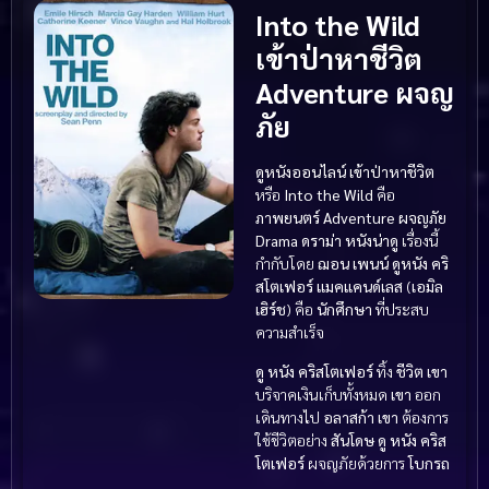
Into the Wild
เข้าป่าหาชีวิต
Adventure ผจญ
ภัย
ดูหนังออนไลน์ เข้าป่าหาชีวิต
หรือ
Into the Wild
คือ
ภาพยนตร์ Adventure ผจญภัย
Drama ดราม่า
หนังน่าดู
เรื่องนี้
กำกับโดย
ฌอน เพนน์
ดูหนัง
คริ
สโตเฟอร์ แมคแคนด์เลส
(
เอมิล
เฮิร์ช
) คือ
นักศึกษา
ที่ประสบ
ความสำเร็จ
ดู หนัง
คริสโตเฟอร์
ทิ้ง
ชีวิต
เขา
บริจาคเงินเก็บทั้งหมด
เขา
ออก
เดินทางไป
อลาสก้า
เขา
ต้องการ
ใช้ชีวิตอย่าง
สันโดษ
ดู หนัง
คริส
โตเฟอร์
ผจญภัยด้วยการ
โบกรถ