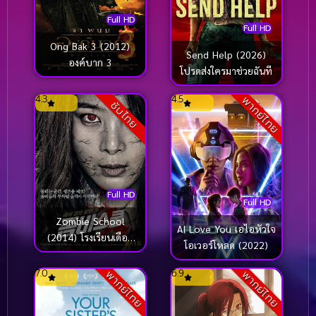
Full HD
Full HD
Ong Bak 3 (2012)
Send Help (2026)
องค์บาก 3
โปรดส่งใครมาช่วยฉันที
4.3
4.5
พากย์ไทย
ซับไทย
Full HD
Full HD
Zombie School
AI Love You เอไอหัวใจ
(2014) โรงเรียนเดือด
โอเวอร์โหลด (2022)
ซอมบี้ดุ
7.0
6.9
พากย์ไทย
พากย์ไทย