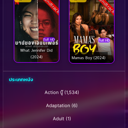
Soundtrack
Soundtrack
Full HD
Full HD
What Jennifer Did
(2024)
Mamas Boy (2024)
ประเภทหนัง
Action บู๊
(1,534)
Adaptation
(6)
Adult
(1)