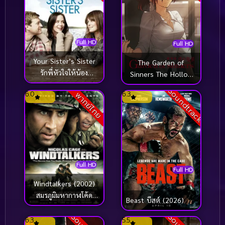
Full HD
Full HD
Your Sister’s Sister
The Garden of
รักพี่หัวใจให้น้อง
Sinners The Hollow
(2011)
Shrine (2008)
Soundtrack
6.0
6.3
พากย์ไทย
Full HD
Full HD
Windtalkers (2002)
สมรภูมิมหากาฬโค้ด
Beast บีสต์ (2026)
สะท้านนรก
6.3
5.5