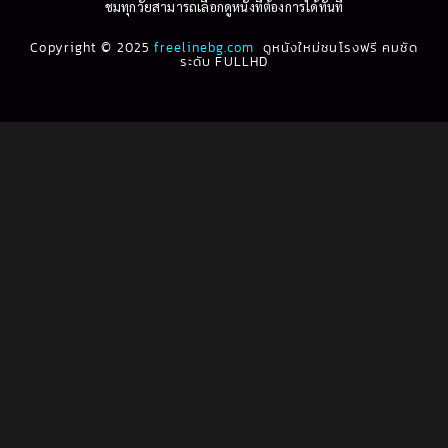
ชมทุกวัยสามารถเลือกดูหนังที่ต้องการได้ทันที
1993
1992
Biography ชีวประวัติ
(61)
Copyright © 2025
1991
freelinebg.com
ดูหนังใหม่ชนโรงฟรี คมชัด
1990
ระดับ FULLHD
1989
1988
Biography ชีวิตจริง
(78)
1987
1986
Black Comedy
(16)
1985
1984
Classic คลาสสิค
(1)
1983
1982
1981
1980
Classic หนังคลาสสิก
(262)
1979
1978
Classic หนังคลาสสิก
(22)
1977
1976
Classic หนังคลาสสิก
(46)
1975
1974
1973
1972
Comedy คอมเมดี้
(1)
1971
1970
Comedy ตลก
(1,060)
1969
1968