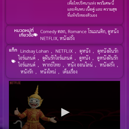
เพื่อไขปริศนาแห่ง
พรวิเศษ
นี้
และค้นพบ
เนื้อคู่
และ
ความสุข
ที่แท้จริงของตัวเอง
หมวดหมู่ที่
Comedy ตลก
,
Romance โรแมนติก
,
ดูหนัง
เกี่ยวข้อ
NETFLIX
,
หนังฝรั่ง
แท็ก
Lindsay Lohan
,
NETFLIX
,
ดุหนัง
,
ดุหนังฝันรัก
ไอร์แลนด์
,
ดูฝันรักไอร์แลนด์
,
ดูหนัง
,
ดูหนังฝันรัก
ไอร์แลนด์
,
พากย์ไทย
,
หนัง ออนไลน์
,
หนังฝรั่ง
,
หนังรัก
,
หนังใหม่
,
เต็มเรื่อง