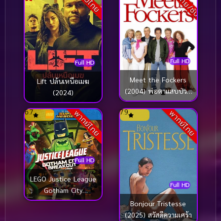
Full HD
Full HD
Meet the Fockers
Lift ปล้นเหนือเมฆ
(2004) พ่อตาแสบป่วน
(2024)
บ้านเขยซ่าส์
6.7
7.9
พากย์ไทย
พากย์ไทย
Full HD
LEGO Justice League
Full HD
Gotham City
Breakout (2016) เลโก้
Bonjour Tristesse
จัสติซ ลีก สงครามป่วน
(2025) สวัสดีความเศร้า