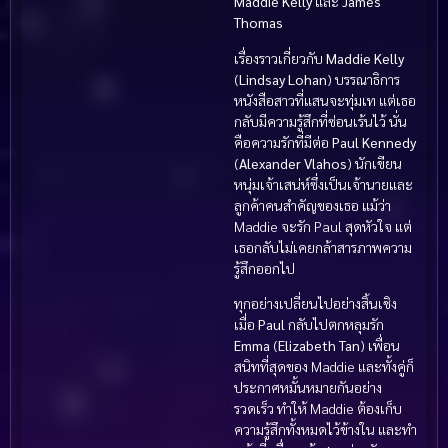
Maddie Kelly
และ
James
Thomas
เรื่องราวเกี่ยวกับ
Maddie Kelly
(
Lindsay Lohan
) บรรณาธิการ
หนังสือสาวที่แสนจะทุ่มเท แต่เธอ
กลับมีความรู้สึกที่ซ่อนเร้นไว้ นั่น
คือความรักที่มีต่อ
Paul Kennedy
(
Alexander Vlahos
) นักเขียน
หนุ่มเจ้าเสน่ห์ซึ่งเป็นเจ้านายและ
ลูกค้าคนสำคัญของเธอ แม้ว่า
Maddie จะรัก Paul สุดหัวใจ แต่
เธอกลับไม่เคยกล้าสารภาพความ
รู้สึกออกไป
ทุกอย่างเปลี่ยนไปอย่างสิ้นเชิง
เมื่อ
Paul
กลับไปตกหลุมรัก
Emma
(
Elizabeth Tan
) เพื่อน
สนิทที่สุดของ Maddie และทั้งคู่ก็
ประกาศหมั้นหมายกันอย่าง
รวดเร็ว ทำให้ Maddie ต้องเก็บ
ความรู้สึกทั้งหมดไว้ข้างใน และทำ