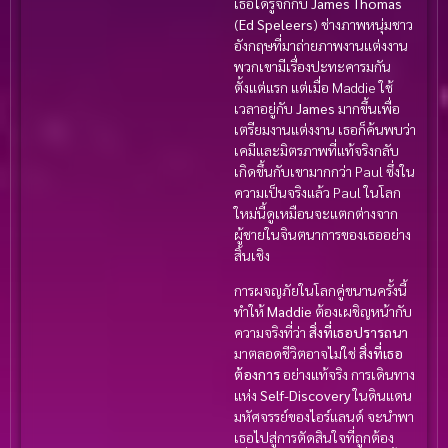
เธอได้รู้จักกับ
James Thomas
(
Ed Speleers
) ช่างภาพหนุ่มชาว
อังกฤษที่มาถ่ายภาพงานแต่งงาน
พวกเขามีเรื่องปะทะคารมกัน
ตั้งแต่แรก แต่เมื่อ Maddie ใช้
เวลาอยู่กับ
James
มากขึ้นเพื่อ
เตรียมงานแต่งงาน เธอก็ค้นพบว่า
เคมีและมิตรภาพที่แท้จริงกลับ
เกิดขึ้นกับเขามากกว่า Paul ซึ่งใน
ความเป็นจริงแล้ว Paul ในโลก
ใหม่นี้ดูเหมือนจะแตกต่างจาก
ผู้ชายในจินตนาการของเธออย่าง
สิ้นเชิง
การผจญภัยในโลกคู่ขนานครั้งนี้
ทำให้
Maddie
ต้องเผชิญหน้ากับ
ความจริงที่ว่า
สิ่งที่เธอปรารถนา
มาตลอดชีวิตอาจไม่ใช่
สิ่งที่เธอ
ต้องการ
อย่างแท้จริง การเดินทาง
แห่ง
Self-Discovery
ในดินแดน
มหัศจรรย์ของไอร์แลนด์ จะนำพา
เธอไปสู่การตัดสินใจที่ถูกต้อง