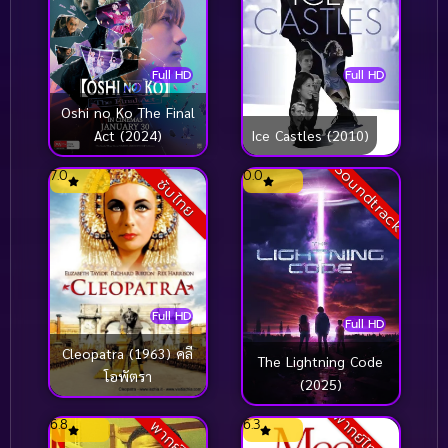
Full HD
Full HD
Oshi no Ko The Final
Act (2024)
Ice Castles (2010)
Soundtrack
7.0
0.0
ซับไทย
Full HD
Full HD
Cleopatra (1963) คลี
The Lightning Code
โอพัตรา
(2025)
พากย์ไทย/ซับ
6.8
6.3
พากย์ไทย