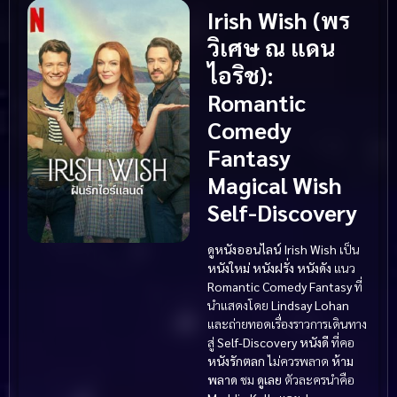
Irish Wish (พร
วิเศษ ณ แดน
ไอริช)
:
Romantic
Comedy
Fantasy
Magical Wish
Self-Discovery
ดูหนังออนไลน์
Irish Wish
เป็น
หนังใหม่
หนังฝรั่ง
หนังดัง
แนว
Romantic Comedy
Fantasy
ที่
นำแสดงโดย
Lindsay Lohan
และถ่ายทอดเรื่องราวการเดินทาง
สู่
Self-Discovery
หนังดี
ที่คอ
หนังรักตลก
ไม่ควรพลาด
ห้าม
พลาด
ชม
ดูเลย
ตัวละครนำคือ