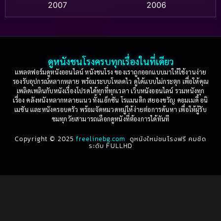
2007
2006
Based on a True Story เรื่องจริง
(36)
2005
2004
2003
2002
Based on a True Story เรื่องจริง
(77)
2001
2000
ดูหนังชนโรงครบทุกเรื่องในที่เดียว
Based on Novel
(16)
1999
1998
แพลตฟอร์มดูหนังออนไลน์ หนังชนโรง ของเราถูกออกแบบมาให้ใช้งานง่าย
รองรับอุปกรณ์หลากหลาย พร้อมระบบโหลดไว ดูได้แบบไม่กระตุก เพื่อให้คุณ
Betrayal
(1)
1997
1996
เพลิดเพลินกับหนังเรื่องโปรดได้ทุกที่ทุกเวลา เว็บหนังออนไลน์ รวมหนังทุก
เรื่อง คลังหนังหลากหลายแนว ทั้งแอ็กชัน โรแมนติก สยองขวัญ คอมเมดี้ อนิ
1995
1994
เมชัน และหนังครอบครัว พร้อมจัดหมวดหมู่ให้ง่ายต่อการค้นหา เพื่อให้ผู้รับ
Biography
(3)
ชมทุกวัยสามารถเลือกดูหนังที่ต้องการได้ทันที
1993
1992
Biography ชีวประวัติ
(61)
Copyright © 2025
1991
freelinebg.com
ดูหนังใหม่ชนโรงฟรี คมชัด
1990
ระดับ FULLHD
1989
1988
Biography ชีวิตจริง
(80)
1987
1986
Black Comedy
(16)
1985
1984
Classic คลาสสิค
(1)
1983
1982