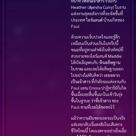
หน้าที่
เพื่อนเจ้าสาว
ร่วมกับ
Heather
(
Ayesha Curry
) ในงาน
แต่งงานสุดอลังการที่จะจัดขึ้นที่
ประเทศ
ไอร์แลนด์
บ้านเกิดของ
Paul
ด้วยความเจ็บปวดใจและรู้สึก
เหมือนเป็นส่วนเกินในทริปนี้
ขณะที่อยู่ตามลำพังในทิวทัศน์ที่
สวยงามของไอร์แลนด์
Maddie
ได้บังเอิญพบกับ
หินอธิษฐาน
โบราณ
และเธอได้อธิษฐานออก
ไปอย่างไม่ทันคิดว่า
เธออยาก
เป็นเจ้าสาว
ที่กำลังจะแต่งงานกับ
Paul แทน Emma ปาฏิหาริย์ก็เกิด
ขึ้นเมื่อเธอตื่นขึ้นมาในเช้าวันรุ่ง
ขึ้นในฐานะ
ว่าที่เจ้าสาว
ของ
Paul ตามที่เธอได้ขอพรไว้
แม้ว่าความฝันของเธอจะเป็นจริง
แต่เธอกลับเริ่มสงสัยในเส้นทาง
ชีวิตใหม่นี้ โดยเฉพาะอย่างยิ่งเมื่อ