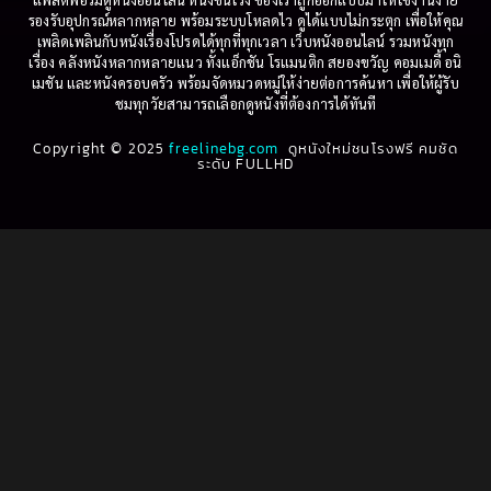
รองรับอุปกรณ์หลากหลาย พร้อมระบบโหลดไว ดูได้แบบไม่กระตุก เพื่อให้คุณ
Betrayal
(1)
1997
1996
เพลิดเพลินกับหนังเรื่องโปรดได้ทุกที่ทุกเวลา เว็บหนังออนไลน์ รวมหนังทุก
เรื่อง คลังหนังหลากหลายแนว ทั้งแอ็กชัน โรแมนติก สยองขวัญ คอมเมดี้ อนิ
1995
1994
เมชัน และหนังครอบครัว พร้อมจัดหมวดหมู่ให้ง่ายต่อการค้นหา เพื่อให้ผู้รับ
Biography
(3)
ชมทุกวัยสามารถเลือกดูหนังที่ต้องการได้ทันที
1993
1992
Biography ชีวประวัติ
(61)
Copyright © 2025
1991
freelinebg.com
ดูหนังใหม่ชนโรงฟรี คมชัด
1990
ระดับ FULLHD
1989
1988
Biography ชีวิตจริง
(78)
1987
1986
Black Comedy
(16)
1985
1984
Classic คลาสสิค
(1)
1983
1982
1981
1980
Classic หนังคลาสสิก
(261)
1979
1978
Classic หนังคลาสสิก
(22)
1977
1976
Classic หนังคลาสสิก
(46)
1975
1974
1973
1972
Comedy คอมเมดี้
(1)