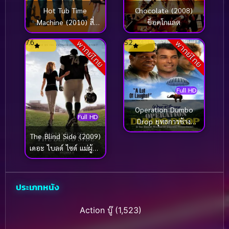
Hot Tub Time
Chocolate (2008)
Machine (2010) สี่
ช็อคโกแลต
เกลอเจาะเวลาป่วนอดีต
7.6
5.2
พากย์ไทย
พากย์ไทย
Full HD
Operation Dumbo
Full HD
Drop ยุทธการช้าง
ลอยฟ้า (1995)
The Blind Side (2009)
เดอะ ไบลด์ ไซด์ แม่ผู้นี้มี
แต่รักแท้
ประเภทหนัง
Action บู๊
(1,523)