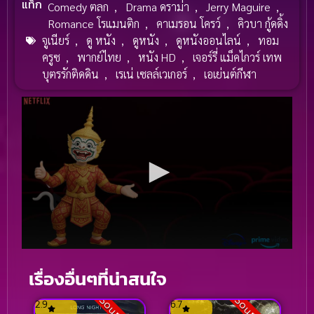
แท็ก
Comedy ตลก
,
Drama ดราม่า
,
Jerry Maguire
,
Romance โรแมนติก
,
คาเมรอน โครว์
,
คิวบา กู้ดดิ้ง
จูเนียร์
,
ดู หนัง
,
ดูหนัง
,
ดูหนังออนไลน์
,
ทอม
ครูซ
,
พากย์ไทย
,
หนัง HD
,
เจอร์รี่ แม็คไกวร์ เทพ
บุตรรักติดดิน
,
เรเน่ เซลล์เวเกอร์
,
เอเย่นต์กีฬา
เรื่องอื่นๆที่น่าสนใจ
2.9
6.7