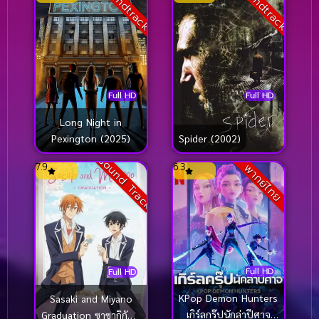
Soundtrack
Soundtrack
Full HD
Full HD
Long Night in
Pexington (2025)
Spider (2002)
Sound Track
7.9
6.3
พากย์ไทย
Full HD
Full HD
KPop Demon Hunters
Sasaki and Miyano
เกิร์ลกรุ๊ปนักล่าปีศาจ
Graduation ซาซากิกับมิ