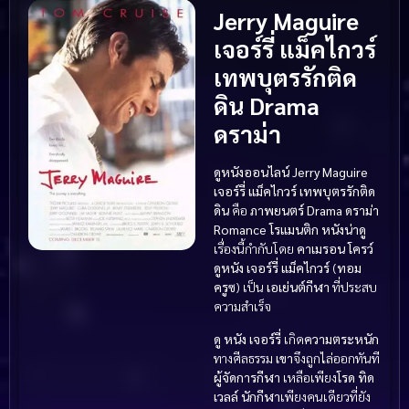
Jerry Maguire
เจอร์รี่ แม็คไกวร์
เทพบุตรรักติด
ดิน Drama
ดราม่า
ดูหนังออนไลน์ Jerry Maguire
เจอร์รี่ แม็คไกวร์ เทพบุตรรักติด
ดิน
คือ
ภาพยนตร์ Drama ดราม่า
Romance โรแมนติก
หนังน่าดู
เรื่องนี้กำกับโดย
คาเมรอน โครว์
ดูหนัง
เจอร์รี่ แม็คไกวร์
(
ทอม
ครูซ
) เป็น
เอเย่นต์กีฬา
ที่ประสบ
ความสำเร็จ
ดู หนัง
เจอร์รี่
เกิด
ความตระหนัก
ทางศีลธรรม
เขา
จึงถูกไล่ออกทันที
ผู้จัดการกีฬา
เหลือเพียง
โรด ทิด
เวลล์
นักกีฬา
เพียงคนเดียวที่ยัง