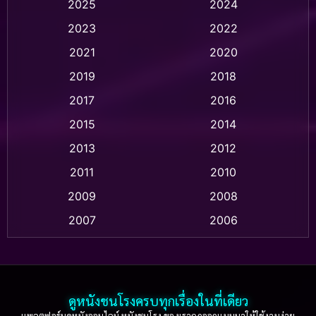
2025
2024
Animation อนิเมชั่น
(1)
2023
2022
Animation แอนิเมชั่น
(1)
2021
2020
2019
2018
Animation แอนิเมชัน
(1)
2017
2016
Anthology
(2)
2015
2014
Apple TV
(20)
2013
2012
2011
2010
Apple TV+
(318)
2009
2008
Based on a True Story สร้างจากเรื่องจริง
(2)
2007
2006
Based on a True Story เรื่องจริง
(36)
2005
2004
2003
2002
Based on a True Story เรื่องจริง
(73)
2001
2000
ดูหนังชนโรงครบทุกเรื่องในที่เดียว
Based on Novel
(16)
1999
1998
แพลตฟอร์มดูหนังออนไลน์ หนังชนโรง ของเราถูกออกแบบมาให้ใช้งานง่าย