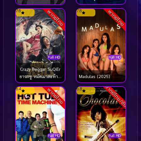
(2025)
ยาโนะ เดอะ มูฟวี่ ภาค
7.6
7.8
พากย์ไทย
พากย์ไทย
จบการศึกษา (2023)
Full HD
Full HD
Crazy Beggar SuQiEr
ยาจกซู หมัดเมาสะท้าน
Madulas (2025)
ฟ้า (2020)
พากย์ไทย/ซับ
6.4
6.8
พากย์ไทย
Full HD
Full HD