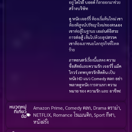
อยู่
โดโรธี บอยด์
ก็ลาออกมาช่วย
สร้างบริษัท
ดู หนัง
เจอร์รี่
ต้องเริ่มต้นใหม่
เขา
ต้องพิสูจน์ปรัชญาใหม่ของ
ตนเอง
เขา
ต่อสู้ในฐานะ
เอเย่นต์อิสระ
การต่อสู้
เต็มไปด้วย
อุปสรรค
เขา
ต้องเอาชนะโลกธุรกิจที่โหด
ร้าย
ภาพยนตร์
เรื่องนี้แสดง
ความ
ซื่อสัตย์
และ
ความรัก
เจอร์รี่ แม็ค
ไกวร์ เทพบุตรรักติดดิน
เป็น
หนัง HD
แนว
Comedy ตลก
อย่า
พลาดดูหนัง
การตามหา
ความ
หมาย
ของ
ความรัก
และ
อาชีพ
!
หมวดหมู่
Amazon Prime
,
Comedy ตลก
,
Drama ดราม่า
,
ที่เกี่ยว
NETFLIX
,
Romance โรแมนติก
,
Sport กีฬา
,
ข้อ
หนังฝรั่ง