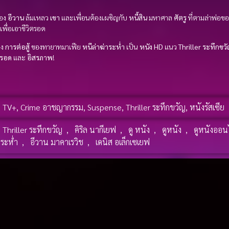
อง
อีวาน
ล้มเหลว
เขา
และเพื่อนต้องเผชิญกับ
หนี้สิน
มหาศาล
ศัตรู
ที่ตามล่าพ่อข
เพื่อเอาชีวิตรอด
ดง
การต่อสู้
ของทายาทมาเฟีย
หนีล่าฆ่าระห่ำ
เป็น
หนัง HD
แนว
Thriller ระทึกขว
่รอด
และ
อิสรภาพ
!
e TV+
,
Crime อาชญากรรม
,
Suspense
,
Thriller ระทึกขวัญ
,
หนังรัสเซีย
Thriller ระทึกขวัญ
,
คิริล นากีเยฟ
,
ดู หนัง
,
ดูหนัง
,
ดูหนังออน
าระห่ำ
,
อีวาน มาคาเรวิช
,
เดนิส อเล็กเซเยฟ