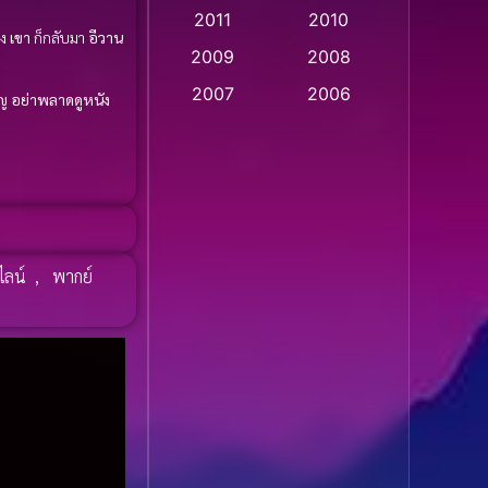
2011
2010
Apple TV
(20)
อง
เขา
ก็กลับมา
อีวาน
2009
2008
Apple TV+
(318)
2007
2006
ัญ
อย่าพลาดดูหนัง
Based on a True Story
2005
2004
สร้างจากเรื่องจริง
(2)
2003
2002
2001
2000
Based on a True Story
เรื่องจริง
(36)
1999
1998
ไลน์
,
พากย์
1997
1996
Based on a True Story
เรื่องจริง
(75)
1995
1994
1993
1992
Based on Novel
(16)
1991
1990
Betrayal
(1)
1989
1988
Biography
(3)
1987
1986