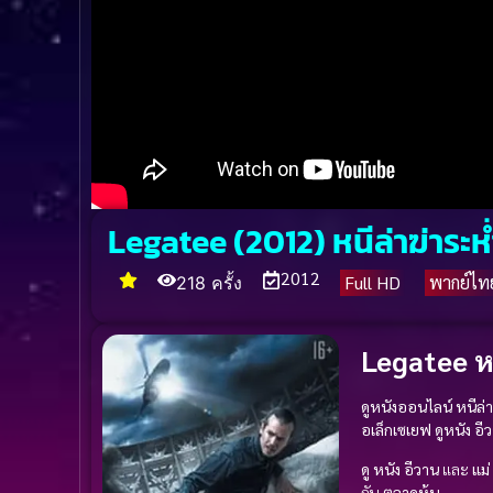
Legatee (2012) หนีล่าฆ่าระห่
2012
Full HD
พากย์ไท
218 ครั้ง
Legatee หน
ดูหนังออนไลน์ หนีล่
อเล็กเซเยฟ
ดูหนัง
อี
ดู หนัง
อีวาน
และ
แม่
กับ
ตลาดหุ้น