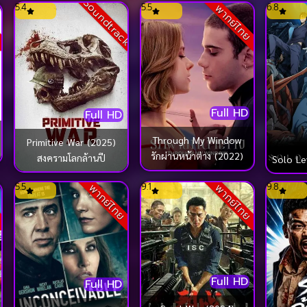
Soundtrack
5.4
5.5
6.8
ย
พากย์ไทย
Full HD
Full HD
Through My Window
Primitive War (2025)
รักผ่านหน้าต่าง (2022)
สงครามโลกล้านปี
Solo Le
5.5
9.1
9.8
ย
พากย์ไทย
พากย์ไทย
Full HD
Full HD