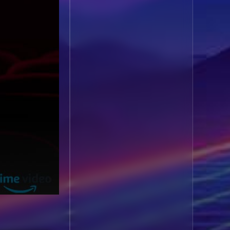
1985
1984
Biography ชีวประวัติ
(61)
1983
1982
1981
1980
Biography ชีวิตจริง
(80)
1979
1978
Black Comedy
(16)
1977
1976
Classic คลาสสิค
(1)
1975
1974
1973
1972
Classic หนังคลาสสิก
1971
1970
(22)
1969
1968
Classic หนังคลาสสิก
1964
1963
(46)
1962
1960
Classic หนังคลาสสิก
1956
1954
(264)
1950
1940
Comedy คอมเมดี้
(1)