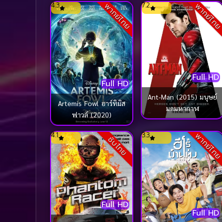
4.3
7.2
พากย์ไทย
พากย์ไท
Full HD
Full HD
Ant-Man (2015) มนุษย์
Artemis Fowl อาร์ทิมิส
มดมหากาฬ
ฟาวล์ (2020)
4.1
3.3
พากย์ไท
ซับไทย
Full HD
Full HD