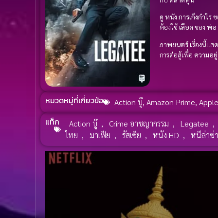
ดู หนัง
การเก็งกำไร
ข
ต้องใช้
เลือด
ของ
พ่อ
ภาพยนตร์
เรื่องนี้แส
การต่อสู้เพื่อ
ความอยู
หมวดหมู่ที่เกี่ยวข้อ
Action บู๊
,
Amazon Prime
,
Appl
แท็ก
Action บู๊
,
Crime อาชญากรรม
,
Legatee
,
ไทย
,
มาเฟีย
,
รัสเซีย
,
หนัง HD
,
หนีล่าฆ่