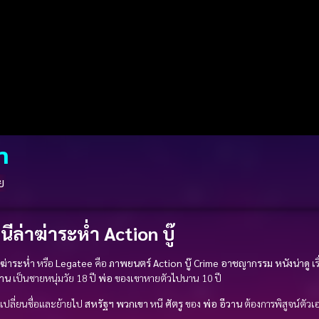
ำ
ย
ีล่าฆ่าระห่ำ Action บู๊
าฆ่าระห่ำ
หรือ
Legatee
คือ
ภาพยนตร์ Action บู๊
Crime อาชญากรรม
หนังน่าดู
เร
วาน
เป็นชายหนุ่มวัย 18 ปี
พ่อ
ของเขาหายตัวไปนาน 10 ปี
เปลี่ยนชื่อและย้ายไป
สหรัฐฯ
พวกเขา
หนี
ศัตรู
ของ
พ่อ
อีวาน
ต้องการพิสูจน์ตัวเ