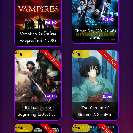
Full HD
Full HD
Ghost Day (2012) แก๊ง
Vampires รับจ้างล้าง
ค์ตบผี
พันธุ์แวมไพร์ (1998)
8.1
6.7
พากย์ไทย
เสียงโรง
Full HD
Zoom
Baahubali The
The Garden of
Beginning (2015) เปิด
Sinners A Study in
ตำนานบาฮูบาลี
Murder (2007)
6.5
6.5
พากย์ไทย
พากย์ไทย