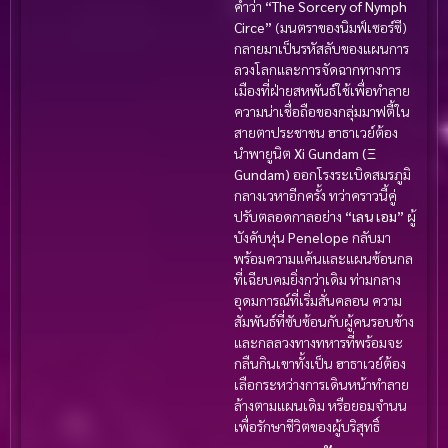
คำว่า
“The Sorcery of Nymph
Circe”
(มนตราของนิมฟ์เซอร์ซี)
กลายมาเป็นรหัสลับของแผนการ
ลวงโลกและการจัดฉากทางการ
เมืองที่ฝ่ายสหพันธ์ใช้เพื่อทำลาย
ความน่าเชื่อถือของกลุ่มมาฟตี้ใน
สายตาประชาชน ฮาธาเวย์ต้อง
นำพายูนิต
Xi Gundam (Ξ
Gundam)
ออกโรงระเบิดสมรภูมิ
กลางเวหาอีกครั้ง ทว่าคราวนี้คู่
ปรับตลอดกาลอย่าง
“เลน เอม”
ผู้
บังคับหุ่น
Penelope
กลับมา
พร้อมความแค้นและแผนซ้อนกล
ที่เฉียบคมยิ่งกว่าเดิม ท่ามกลาง
อุดมการณ์ที่เริ่มสั่นคลอน ความ
สัมพันธ์ที่ซับซ้อนกับผู้คนรอบข้าง
และกลลวงทางทหารที่พร้อมจะ
กลืนกินเขาทั้งเป็น ฮาธาเวย์ต้อง
เลือกระหว่างการเดินหน้าทำลาย
ล้างตามแผนเดิม หรือยอมจำนน
เพื่อรักษาชีวิตของผู้บริสุทธิ์