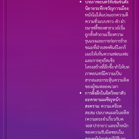
บทภาพยนตร์ที่เข้มข้นดั่ง
นิยายระทึกขวัญการเมือง:
หนังไม่ได้แบ่งแยกความดี
ความชั่วแบบขาว-ดำ ฝ่า
ยมาฟตี้ของฮาธาเวย์เริ่ม
ถูกตั้งคำถามเรื่องความ
รุนแรงและการก่อการร้าย
ขณะที่ฝ่ายสหพันธ์โลกก็
เผยให้เห็นความฟอนเฟะ
และการทุจริตเชิง
โครงสร้างที่ลึกซึ้ง ทำให้บท
ภาพยนตร์มีความเป็น
สากลและกระตุ้นความคิด
ของผู้ชมตลอดเวลา
การดิ่งลึกในจิตวิทยาตัว
ละครยามเผชิญหน้า
สงคราม:
ความเครียด
สะสม ปมบาดแผลในอดีต
(ความทรงจำเกี่ยวกับค
วอส ปารายา) และน้ำหนัก
ของความรับผิดชอบใน
ฐานะผู้นำกลุ่มปฏิวัติ ถูก