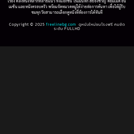
เรื่อง คลังหนังหลากหลายแนว ทั้งแอ็กชัน โรแมนติก สยองขวัญ คอมเมดี้ อนิ
1995
1994
เมชัน และหนังครอบครัว พร้อมจัดหมวดหมู่ให้ง่ายต่อการค้นหา เพื่อให้ผู้รับ
Biography
(3)
ชมทุกวัยสามารถเลือกดูหนังที่ต้องการได้ทันที
1993
1992
Biography ชีวประวัติ
(61)
Copyright © 2025
1991
freelinebg.com
ดูหนังใหม่ชนโรงฟรี คมชัด
1990
ระดับ FULLHD
1989
1988
Biography ชีวิตจริง
(80)
1987
1986
Black Comedy
(16)
1985
1984
Classic คลาสสิค
(1)
1983
1982
1981
1980
Classic หนังคลาสสิก
(268)
1979
1978
Classic หนังคลาสสิก
(22)
1977
1976
Classic หนังคลาสสิก
(46)
1975
1974
1973
1972
Comedy คอมเมดี้
(1)
1971
1970
Comedy ตลก
(1,076)