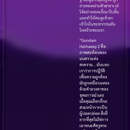
ถ่ายทอดผ่านตัวฮาธาเวย์
ได้อย่างยอดเยี่ยม บีบคั้น
และทำให้คนดูเข้าอก
เข้าใจในชะตากรรมอัน
โหดร้ายของเขา
“Gundam
Hathaway 2 คือ
ภาพสะท้อนของ
มนตราแห่ง
สงคราม… มันบอก
เราว่าการปฏิวัติ
เพื่อความถูกต้อง
มักถูกเคลือบแคลง
ด้วยคำลวงตาของ
อุดมการณ์ และ
เมื่อคุณเลือกที่จะ
สวมหน้ากากเป็น
ผู้ปลดปล่อย สิ่งที่
ยากที่สุดไม่ใช่การ
เอาชนะศัตรูตรง