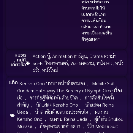
หน้า ทว่าคือการ
ต้านทานไม่ให้
เปลวเพลิงแห่ง
ความแค้นย้อน
กลับมาเผาทำลาย
ความเป็นมนุษย์ใน
ตัวคุณเอง”
หมวด
Action บู๊
,
Animation การ์ตูน
,
Drama ดราม่า
,
หมู่ที่
Sci-Fi วิทยาศาสตร์
,
War สงคราม
,
หนัง HD
,
หนัง
เกี่ยวข้อ
ฝรั่ง
,
หนังใหม่
แท็ก
Kensho Ono บทบาทน่าจับตามอง
,
Mobile Suit
Gundam Hathaway The Sorcery of Nymph Circe เรื่อง
ย่อ
,
การต่อสู้ที่เดิมพันด้วยชีวิต
,
การตัดสินใจครั้ง
สำคัญ
,
นักแสดง Kensho Ono
,
นักแสดง Reina
Ueda
,
น้ำตาซึมด้วยความประทับใจ
,
ผลงาน
Kensho Ono
,
ผลงาน Reina Ueda
,
ผู้กำกับ Shukou
Murase
,
ภัยคุกคามจากต่างดาว
,
รีวิว Mobile Suit