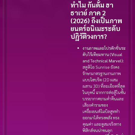
ทำไม กันดั้ม ฮา
ธาเวย์ ภาค 2
(2026) ถึงเป็นภาพ
ยนตร์อนิเมะระดับ
ปฏิวัติวงการ?
งานภาพและโปรดักชั่นระ
ดับไร้เทียมทาน (Visual
and Technical Marvel):
สตูดิโอ Sunrise ยังคง
รักษามาตรฐานงานภาพ
แบบไฮบริด (2D ผสม
ผสาน 3D) ที่ละเอียดที่สุด
ในยุคนี้ ฉากการต่อสู้ในชั้น
บรรยากาศยามค่ำคืนและ
เสียงคำรามของ
เครื่องยนต์โมบิลสูททำ
ออกมาได้ทรงพลัง ทรง
คุณค่า และดูสมจริงทาง
ฟิสิกส์จนน่าขนลุก