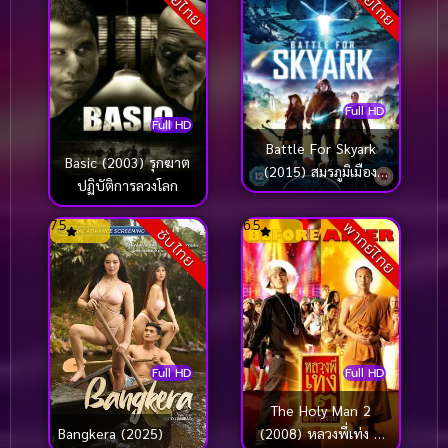
Full HD
Full HD
Battle For Skyark
Basic (2003) รุกฆาต
(2015) สมรภูมิเมือง
ปฏิบัติการลวงโลก
ลอยฟ้า
7.5
6.5
พากย์ไทย
ซับไทย
Full HD
Full HD
The Holy Man 2
Bangkera (2025)
(2008) หลวงพี่เท่ง 2