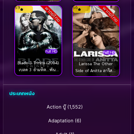
รุ่นฮาร่ำรวย
5.9
5.6
พากย์ไทย
พากย์ไทย
Full HD
Full HD
Blade 3 Trinity (2004)
Larissa The Other
เบลด 3 อำมหิต…พันธุ์
Side of Anitta ลาริสสา
อมตะ
อีกด้านของอนิตต้า
(2025)
ประเภทหนัง
Action บู๊
(1,552)
Adaptation
(6)