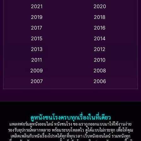
Animation แอนิเมชัน
(1)
2021
2020
2019
2018
Animation แอนิเมชั่น
(1)
2017
2016
Anthology
(2)
2015
2014
Apple TV
(20)
2013
2012
2011
2010
Apple TV+
(318)
2009
2008
Based on a True Story สร้างจากเรื่องจริง
(2)
2007
2006
Based on a True Story เรื่องจริง
(36)
2005
2004
2003
2002
Based on a True Story เรื่องจริง
(77)
2001
2000
ดูหนังชนโรงครบทุกเรื่องในที่เดียว
Based on Novel
(16)
1999
1998
แพลตฟอร์มดูหนังออนไลน์ หนังชนโรง ของเราถูกออกแบบมาให้ใช้งานง่าย
รองรับอุปกรณ์หลากหลาย พร้อมระบบโหลดไว ดูได้แบบไม่กระตุก เพื่อให้คุณ
Betrayal
(1)
1997
1996
เพลิดเพลินกับหนังเรื่องโปรดได้ทุกที่ทุกเวลา เว็บหนังออนไลน์ รวมหนังทุก