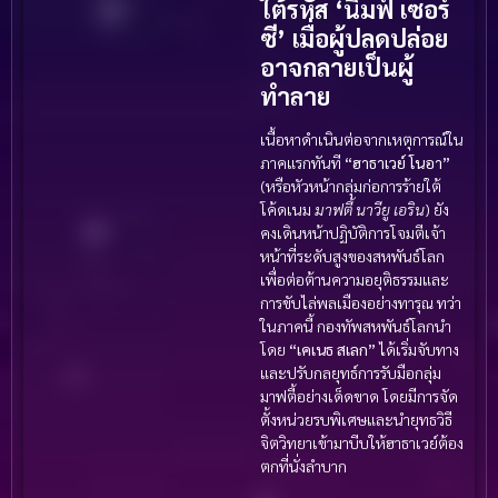
ใต้รหัส ‘นิมฟ์ เซอร์
ซี’ เมื่อผู้ปลดปล่อย
อาจกลายเป็นผู้
ทำลาย
เนื้อหาดำเนินต่อจากเหตุการณ์ใน
ภาคแรกทันที
“ฮาธาเวย์ โนอา”
(หรือหัวหน้ากลุ่มก่อการร้ายใต้
โค้ดเนม
มาฟตี้ นาวียู เอริน
) ยัง
คงเดินหน้าปฏิบัติการโจมตีเจ้า
หน้าที่ระดับสูงของสหพันธ์โลก
เพื่อต่อต้านความอยุติธรรมและ
การขับไล่พลเมืองอย่างทารุณ ทว่า
ในภาคนี้ กองทัพสหพันธ์โลกนำ
โดย
“เคเนธ สเลก”
ได้เริ่มจับทาง
และปรับกลยุทธ์การรับมือกลุ่ม
มาฟตี้อย่างเด็ดขาด โดยมีการจัด
ตั้งหน่วยรบพิเศษและนำยุทธวิธี
จิตวิทยาเข้ามาบีบให้ฮาธาเวย์ต้อง
ตกที่นั่งลำบาก