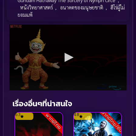
Gundam Hathaway The Sorcery of Nymph Circe
,
หนังวิทยาศาสตร์
,
อนาคตของมนุษยชาติ
,
ฮีโร่ผู้ไม่
ยอมแพ้
เรื่องอื่นๆที่น่าสนใจ
พากย์ไทย/ซับ
6.3
4.8
พากย์ไทย