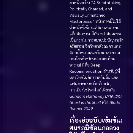
ภาคนี้ว่าเป็น “A Breathtaking,
Politically Charged, and
Visually Unmatched
Masterpiece” หนังภาคนี้ไม่ได้
ทำหน้าที่เพียงแค่ตอบสนองคอ
แอ็กชันหุ่นรบตีกัน ทว่ามันฉลาด
เป็นกรดในการขยายปมปัญหาเชิง
จริยธรรม จิตวิทยาตัวละคร และ
ตอกย้ำความสมจริงของสงคราม
กองโจรที่หนักหน่วงสะเทือน
อารมณ์ นี่คือ
Deep
Recommendation
สำหรับผู้ที่
หลงใหลในจักรวาลกันดั้ม และ
แฟนภาพยนตร์ระทึกขวัญ-
การเมืองไซไฟสไตล์เดียวกับ
Gundam Hathaway (ภาคแรก)
,
Ghost in the Shell
หรือ
Blade
Runner 2049
เรื่องย่อฉบับเข้มข้น:
สมรภูมิซ้อนกลลวง