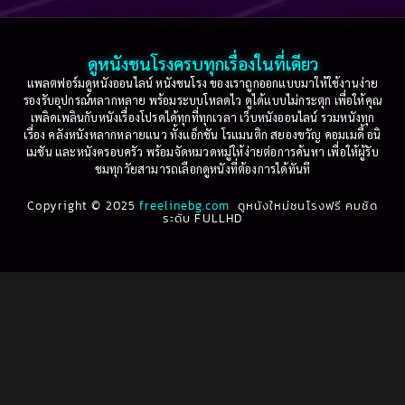
2003
2002
Based on a True Story เรื่องจริง
(74)
2001
2000
ดูหนังชนโรงครบทุกเรื่องในที่เดียว
Based on Novel
(16)
1999
1998
แพลตฟอร์มดูหนังออนไลน์ หนังชนโรง ของเราถูกออกแบบมาให้ใช้งานง่าย
รองรับอุปกรณ์หลากหลาย พร้อมระบบโหลดไว ดูได้แบบไม่กระตุก เพื่อให้คุณ
Betrayal
(1)
1997
1996
เพลิดเพลินกับหนังเรื่องโปรดได้ทุกที่ทุกเวลา เว็บหนังออนไลน์ รวมหนังทุก
เรื่อง คลังหนังหลากหลายแนว ทั้งแอ็กชัน โรแมนติก สยองขวัญ คอมเมดี้ อนิ
1995
1994
เมชัน และหนังครอบครัว พร้อมจัดหมวดหมู่ให้ง่ายต่อการค้นหา เพื่อให้ผู้รับ
Biography
(3)
ชมทุกวัยสามารถเลือกดูหนังที่ต้องการได้ทันที
1993
1992
Biography ชีวประวัติ
(61)
Copyright © 2025
1991
freelinebg.com
ดูหนังใหม่ชนโรงฟรี คมชัด
1990
ระดับ FULLHD
1989
1988
Biography ชีวิตจริง
(78)
1987
1986
Black Comedy
(16)
1985
1984
Classic คลาสสิค
(1)
1983
1982
1981
1980
Classic หนังคลาสสิก
(22)
1979
1978
Classic หนังคลาสสิก
(46)