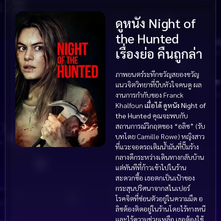
ดูหนัง Night of
the Hunted
เรื่องย่อ คืนถูกล่า
ภาพยนตร์ระทึกขวัญสยองขวัญ
แนวจิตวิทยาที่บีบหัวใจคนดู ผล
งานการกำกับของ Franck
Khalfoun
เมื่อได้ ดูหนัง Night of
the Hunted
คุณจะพบกับ
สถานการณ์วิกฤตของ “อลิซ” (รับ
บทโดย Camille Rowe) หญิงสาว
ที่แวะจอดรถเติมน้ำมันที่ปั๊มร้าง
กลางดึกระหว่างเดินทางกลับบ้าน
แต่ทันทีที่ก้าวเข้าไปในร้าน
สะดวกซื้อ เธอตกเป็นเป้าของ
กระสุนปริศนาจากสไนเปอร์
โรคจิตที่ซ่อนตัวอยู่ในความมืด อ
ลิซต้องติดอยู่ในร้านโดยไร้ทางหนี
และไร้ความช่วยเหลือ เธอต้องใช้