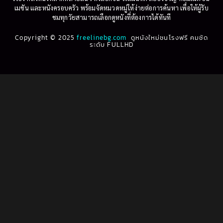
1995
1994
เมชัน และหนังครอบครัว พร้อมจัดหมวดหมู่ให้ง่ายต่อการค้นหา เพื่อให้ผู้รับ
Biography
(3)
ชมทุกวัยสามารถเลือกดูหนังที่ต้องการได้ทันที
1993
1992
Biography ชีวประวัติ
(61)
Copyright © 2025
1991
freelinebg.com
ดูหนังใหม่ชนโรงฟรี คมชัด
1990
ระดับ FULLHD
1989
1988
Biography ชีวิตจริง
(78)
1987
1986
Black Comedy
(16)
1985
1984
Classic คลาสสิค
(1)
1983
1982
1981
1980
Classic หนังคลาสสิก
(262)
1979
1978
Classic หนังคลาสสิก
(22)
1977
1976
Classic หนังคลาสสิก
(46)
1975
1974
1973
1972
Comedy คอมเมดี้
(1)
1971
1970
Comedy ตลก
(1,060)