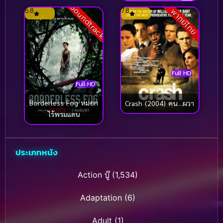
Soundtrack
ไทย]
6.8
7.8
พากย์ไทย
Full HD
Full HD
Borderless Fog หมอก
Crash (2004) คน…ผวา
ไร้พรมแดน
ประเภทหนัง
Action บู๊
(1,534)
Adaptation
(6)
Adult
(1)