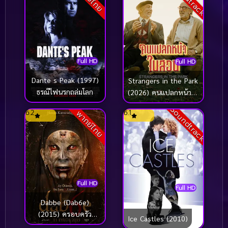
Full HD
Full HD
Dante s Peak (1997)
Strangers in the Park
ธรณีไฟนรกถล่มโลก
(2026) คนแปลกหน้าใน
สวน
Soundtrack
6.2
6.1
พากย์ไทย
Full HD
Full HD
Dabbe (Dab6e)
(2015) ครอบครัว
Ice Castles (2010)
หลอนกระตุกขวัญ [ซับ