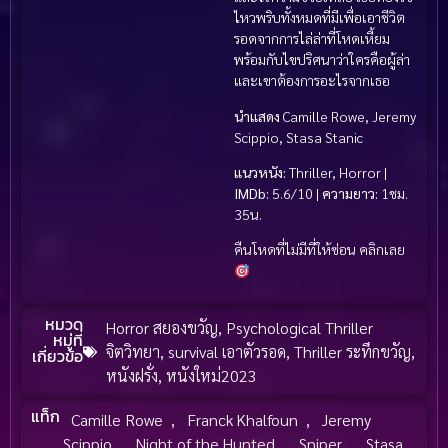
ไหวพริบทั้งหมดที่มีเพื่อเอาชีวิต
รอดจากการไล่ล่าที่โหดเหี้ยม
พร้อมกับไขปริศนาว่าใครคือผู้ล่า
และเขาต้องการอะไรจากเธอ
นำแสดง
Camille Rowe, Jeremy
Scippio, Stasa Stanic
แนวหนัง:
Thriller, Horror |
IMDb:
5.6/10 |
ความยาว:
1ชม.
35น.
คืนโหดที่ไม่มีที่ให้ซ่อน คลิกเลย
หมวด
Horror สยองขวัญ
,
Psychological Thriller
หมู่ที่
จิตวิทยา
,
survival เอาตัวรอด
,
Thriller ระทึกขวัญ
,
เกี่ยวข้อ
หนังฝรั่ง
,
หนังใหม่2023
แท็ก
Camille Rowe
,
Franck Khalfoun
,
Jeremy
Scippio
,
Night of the Hunted
,
Sniper
,
Stasa