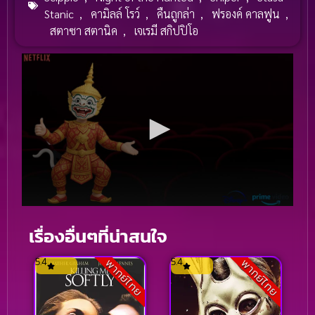
Stanic
,
คามิลล์ โรว์
,
คืนถูกล่า
,
ฟรองค์ คาลฟูน
,
สตาซา สตานิค
,
เจเรมี สกิปปิโอ
เรื่องอื่นๆที่น่าสนใจ
5.4
5.4
พากย์ไทย
พากย์ไทย