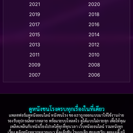
Animation แอนิเมชัน
(1)
2021
2020
2019
2018
Animation แอนิเมชั่น
(1)
2017
2016
Anthology
(2)
2015
2014
Apple TV
(20)
2013
2012
2011
2010
Apple TV+
(318)
2009
2008
Based on a True Story สร้างจากเรื่องจริง
(2)
2007
2006
Based on a True Story เรื่องจริง
(36)
2005
2004
2003
2002
Based on a True Story เรื่องจริง
(74)
2001
2000
ดูหนังชนโรงครบทุกเรื่องในที่เดียว
Based on Novel
(16)
1999
1998
แพลตฟอร์มดูหนังออนไลน์ หนังชนโรง ของเราถูกออกแบบมาให้ใช้งานง่าย
รองรับอุปกรณ์หลากหลาย พร้อมระบบโหลดไว ดูได้แบบไม่กระตุก เพื่อให้คุณ
Betrayal
(1)
1997
1996
เพลิดเพลินกับหนังเรื่องโปรดได้ทุกที่ทุกเวลา เว็บหนังออนไลน์ รวมหนังทุก
เรื่อง คลังหนังหลากหลายแนว ทั้งแอ็กชัน โรแมนติก สยองขวัญ คอมเมดี้ อนิ