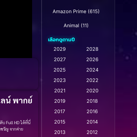
Amazon Prime
(615)
Animal
(11)
เลือกดูตามปี
Animation การ์ตูน
(28)
2029
2028
Animation การ์ตูน
2027
2026
(237)
2025
2024
Animation การ์ตูน
(32)
2023
2022
Animation อนิเมชั่น
(1)
2021
2020
ลน์ พากย์
2019
2018
Animation แอนิเมชั่น
(1)
2017
2016
Animation แอนิเมชัน
(1)
2015
2014
ดับ
Full HD
ได้ที่นี่
งขวัญ
จากค่าย
Anthology
(2)
2013
2012