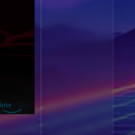
1985
1984
Biography ชีวประวัติ
(61)
1983
1982
1981
1980
Biography ชีวิตจริง
(80)
1979
1978
Black Comedy
(16)
1977
1976
Classic คลาสสิค
(1)
1975
1974
1973
1972
Classic หนังคลาสสิก
1971
1970
(268)
1969
1968
Classic หนังคลาสสิก
1964
1963
(22)
1962
1960
Classic หนังคลาสสิก
1956
1954
(46)
1950
1940
Comedy คอมเมดี้
(1)