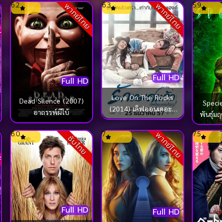
ับ
6.2
6.3
5.9
พากย์ไทย
พากย์ไทย
Full HD
Full HD
Love On The Rocks
Dead Silence (2007)
Speci
(2014) เลิฟออนเดอะร็
อาถรรพ์ผีใบ้
พันธุ์
อก รักหมดแก้ว
ck
6.0
7
7.5
พากย์ไทย
ซับไทย
Full HD
Full HD