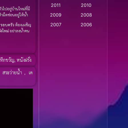
2011
2010
Apple TV
(20)
ไปอยู่บ้านใหม่ที่มี
มืดซ่อนอยู่ใต้น้ำ
2009
2008
Apple TV+
(318)
2007
2006
รอบครัว
ต้องเผชิญ
ังใหม่
อย่าลงน้ำคน
Based on a True Story
2005
2004
สร้างจากเรื่องจริง
(2)
2003
2002
2001
2000
Based on a True Story
ะทึกขวัญ
,
หนังฝรั่ง
เรื่องจริง
(77)
1999
1998
,
สระว่ายน้ำ
,
เค
1997
1996
Based on a True Story
เรื่องจริง
(36)
1995
1994
1993
1992
Based on Novel
(16)
1991
1990
Betrayal
(1)
1989
1988
Biography
(3)
1987
1986