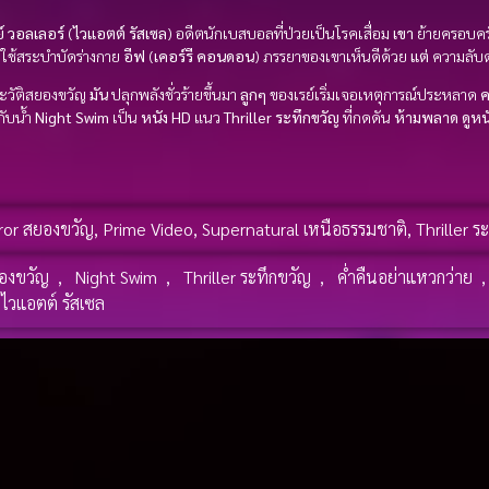
ย์ วอลเลอร์
(
ไวแอตต์ รัสเซล
) อดีตนักเบสบอลที่ป่วยเป็นโรคเสื่อม
เขา
ย้ายครอบครัว
ใช้สระบำบัดร่างกาย
อีฟ
(
เคอร์รี คอนดอน
) ภรรยาของเขาเห็นดีด้วย
แต่
ความลับดำ
ระวัติสยองขวัญ
มัน
ปลุกพลังชั่วร้ายขึ้นมา
ลูกๆ
ของเรย์เริ่มเจอเหตุการณ์ประหลาด
ค
กับน้ำ
Night Swim
เป็น
หนัง HD
แนว
Thriller ระทึกขวัญ
ที่กดดัน
ห้ามพลาด
ดูหน
ror สยองขวัญ
,
Prime Video
,
Supernatural เหนือธรรมชาติ
,
Thriller ร
ยองขวัญ
,
Night Swim
,
Thriller ระทึกขวัญ
,
ค่ำคืนอย่าแหวกว่าย
ไวแอตต์ รัสเซล