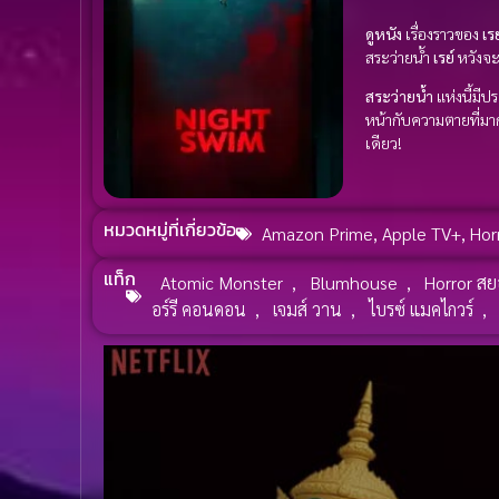
ดูหนัง
เรื่องราวของ
เร
สระว่ายน้ำ
เรย์
หวังจะ
สระว่ายน้ำ
แห่งนี้มีป
หน้ากับความตายที่มา
เดียว!
หมวดหมู่ที่เกี่ยวข้อ
Amazon Prime
,
Apple TV+
,
Hor
แท็ก
Atomic Monster
,
Blumhouse
,
Horror ส
อร์รี คอนดอน
,
เจมส์ วาน
,
ไบรซ์ แมคไกวร์
,