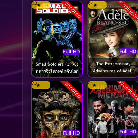
พากย์ไทย/ซ
6.3
6.4
พากย์ไทย
Full HD
Full HD
The Extraordinary
Small Soldiers (1998)
Adventures of Adele
ทหารจิ๋วไฮเทคโตคับโลก
Blanc-Sec (2010) พลัง
Soundtra
7.3
4.1
พากย์ไทย
อะเดล ข้ามขอบฟ้า โค่น
5 อภิมหาภัย
Full HD
Full HD