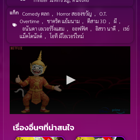
แท็ก
Comedy ตลก
,
Horror สยองขวัญ
,
O.T.
Overtime
,
ชาคริต แย้มนาม
,
ตีสาม 3D
,
ผี
,
อนันดา เอเวอร์ริ่งแฮม
,
ออฟฟิศ
,
อิสรา นาดี
,
เรย์
แม็คโดนัลด์
,
โอที ผีโอเวอร์ไทม์
เรื่องอื่นๆที่น่าสนใจ
5.7
5.7