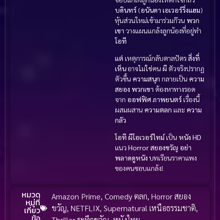
บดินทร์
(
อนันดา เอเวอร์ริ่งแฮม
)
หุ้นส่วนใหม่เข้ามาร่วมก๊วน
พวก
เขา
วางแผนแกล้งลูกน้องที่อยู่ทำ
โอที
แต่
เหตุการณ์กลับตาลปัตร
สิ่งที่
เห็น
อาจไม่ใช่คน
ผี
ตัวจริงปรากฏ
ตัวขึ้น
ความสนุก
กลายเป็น
ความ
สยอง
พวกเขา
ต้องหาทางรอด
จาก
ออฟฟิศ
ภาพยนตร์
เรื่องนี้
ผสมผสาน
ความตลก
และ
ความ
กลัว
โอที ผีโอเวอร์ไทม์
เป็น
หนัง HD
แนว
Horror สยองขวัญ
อย่า
พลาดดูหนัง
บทเรียนราคาแพง
ของคนชอบแกล้ง!
หมวด
Amazon Prime
,
Comedy ตลก
,
Horror สยอง
หมู่ที่
ขวัญ
,
NETFLIX
,
Supernatural เหนือธรรมชาติ
,
เกี่ยว
ข้อ
Thriller ระทึกขวัญ
,
หนังไทย