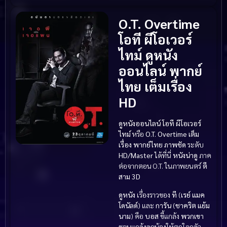
O.T. Overtime
โอที ผีโอเวอร์
ไทม์ ดูหนัง
ออนไลน์ พากย์
ไทย เต็มเรื่อง
HD
ดูหนังออนไลน์
โอที ผีโอเวอร์
ไทม์
หรือ
O.T. Overtime
เต็ม
เรื่อง
พากย์ไทย
ภาพชัด
ระดับ
HD/Master
ได้ที่นี่
หนังน่าดู
ภาค
ต่อจากตอน O.T. ในภาพยนตร์
ตี
สาม 3D
ดูหนัง
เรื่องราวของ
ที
(
เรย์ แมค
โดนัลด์
) และ
การัน
(
ชาคริต แย้ม
นาม
) คือ
บอส
ขี้แกล้ง
พวกเขา
ชอบแกล้งลูกน้องให้ตกใจกลัว