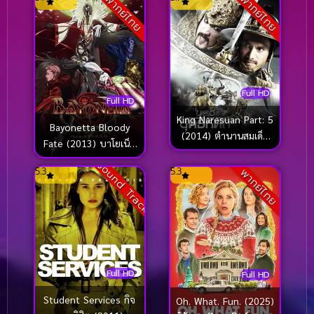
พากย์ไทย
พากย์ไทย
Full HD
Full HD
King Naresuan Part: 5
Bayonetta Bloody
(2014) ตํานานสมเด็จ
Fate (2013) บาโยเน็ต
พระนเรศวรมหาราช
ต้า บลัดดี้เฟท
Sound Track
ยุทธหัตถี
5.3
5.3
พากย์ไทย
Full HD
Full HD
Student Services กิจ
Oh. What. Fun. (2025)