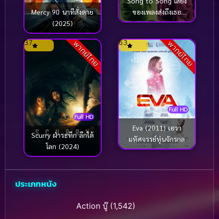
Song to Song เสียง
ของเพลงส่งถึงเธอ
Mercy 90 นาทีสั่งตาย
(2017)
(2025)
3.7
6.3
พากย์ไทย
พากย์ไทย
Full HD
Full HD
Eva (2011) เอวา
Scurry ฝ่าระทึก ลึกใต้
มหัศจรรย์หุ่นจักรกล
โลก (2024)
ประเภทหนัง
Action บู๊
(1,542)