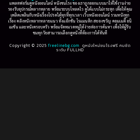
1999
1998
แพลตฟอร์มดูหนังออนไลน์ หนังชนโรง ของเราถูกออกแบบมาให้ใช้งานง่าย
รองรับอุปกรณ์หลากหลาย พร้อมระบบโหลดไว ดูได้แบบไม่กระตุก เพื่อให้คุณ
Betrayal
(1)
1997
1996
เพลิดเพลินกับหนังเรื่องโปรดได้ทุกที่ทุกเวลา เว็บหนังออนไลน์ รวมหนังทุก
เรื่อง คลังหนังหลากหลายแนว ทั้งแอ็กชัน โรแมนติก สยองขวัญ คอมเมดี้ อนิ
1995
1994
เมชัน และหนังครอบครัว พร้อมจัดหมวดหมู่ให้ง่ายต่อการค้นหา เพื่อให้ผู้รับ
Biography
(3)
ชมทุกวัยสามารถเลือกดูหนังที่ต้องการได้ทันที
1993
1992
Biography ชีวประวัติ
(61)
Copyright © 2025
1991
freelinebg.com
ดูหนังใหม่ชนโรงฟรี คมชัด
1990
ระดับ FULLHD
1989
1988
Biography ชีวิตจริง
(80)
1987
1986
Black Comedy
(16)
1985
1984
Classic คลาสสิค
(1)
1983
1982
1981
1980
Classic หนังคลาสสิก
(22)
1979
1978
Classic หนังคลาสสิก
(46)
1977
1976
Classic หนังคลาสสิก
(264)
1975
1974