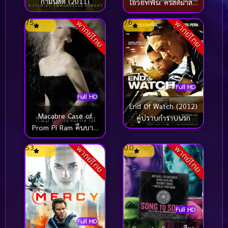
กามนิสิต (2011)
โอ้วอทฟัน: คริสต์มาสนี้
แม่ล่ะเพลีย
7.5
7.6
พากย์ไทย
พากย์ไทย
Full HD
Full HD
End Of Watch (2012)
Macabre Case of
คู่ปราบกำราบนรก
Prom Pi Ram คืนบาป
พรหมพิราม (2003)
5.3
0.0
พากย์ไทย
พากย์ไทย
Full HD
Full HD