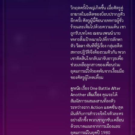
วิกฤตครั้งใหญ่เกิดขึ้น เมื่อศัตรูคู่
อาฆาตในอดีตของบ็อบปรากฏตัว
อีกครั้ง ศัตรูผู้นี้คือนายทหารผู้ชั่ว
ร้ายและเต็มไปด้วยความแค้น เขา
ถูกรับบทโดย
ฌอน เพนน์
นาย
ทหารตั้งเป้าหมายไปที่การลักพา
ตัว
วิลลา
ทันทีที่รู้เรื่อง กลุ่มอดีต
สหายปฏิวัติจึงต้องรวมตัวกัน พวก
เขาตัดสินใจกลับมาจับอาวุธเพื่อ
ช่วยเหลือลูกสาวของเพื่อนร่วม
อุดมการณ์ให้รอดพ้นจากเงื้อมมือ
ของศัตรูผู้โหดเหี้ยม
ดูหนัง
เรื่อง
One Battle After
Another เต็มเรื่อง
คุณจะได้
สัมผัสการผสมผสานที่ลงตัว
ระหว่างฉาก
Action แอคชั่น
สุด
มันส์กับการสำรวจจิตใจตัวละคร
อย่างลึกซึ้ง พวกเขาถูกขับเคลื่อน
ด้วยบาดแผลจากการเมืองและ
อุดมการณ์ในยุคปี 1980