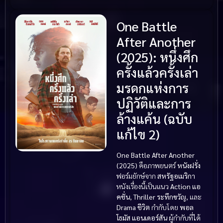
One Battle
After Another
(2025): หนึ่งศึก
ครั้งแล้วครั้งเล่า
มรดกแห่งการ
ปฏิวัติและการ
ล้างแค้น (ฉบับ
แก้ไข 2)
One Battle After Another
(2025)
คือภาพยนตร์
หนังฝรั่ง
ฟอร์มยักษ์จาก
สหรัฐอเมริกา
หนังเรื่องนี้เป็นแนว
Action แอ
คชั่น
,
Thriller ระทึกขวัญ
, และ
Drama ชีวิต
กำกับโดย
พอล
โธมัส แอนเดอร์สัน
ผู้กำกับที่ได้