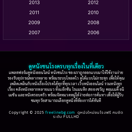
Apple TV
(20)
2013
2012
2011
2010
Apple TV+
(318)
2009
2008
Based on a True Story สร้างจากเรื่องจริง
(2)
2007
2006
Based on a True Story เรื่องจริง
(36)
2005
2004
2003
2002
Based on a True Story เรื่องจริง
(74)
2001
2000
ดูหนังชนโรงครบทุกเรื่องในที่เดียว
Based on Novel
(16)
1999
1998
แพลตฟอร์มดูหนังออนไลน์ หนังชนโรง ของเราถูกออกแบบมาให้ใช้งานง่าย
รองรับอุปกรณ์หลากหลาย พร้อมระบบโหลดไว ดูได้แบบไม่กระตุก เพื่อให้คุณ
Betrayal
(1)
1997
1996
เพลิดเพลินกับหนังเรื่องโปรดได้ทุกที่ทุกเวลา เว็บหนังออนไลน์ รวมหนังทุก
เรื่อง คลังหนังหลากหลายแนว ทั้งแอ็กชัน โรแมนติก สยองขวัญ คอมเมดี้ อนิ
1995
1994
เมชัน และหนังครอบครัว พร้อมจัดหมวดหมู่ให้ง่ายต่อการค้นหา เพื่อให้ผู้รับ
Biography
(3)
ชมทุกวัยสามารถเลือกดูหนังที่ต้องการได้ทันที
1993
1992
Biography ชีวประวัติ
(61)
Copyright © 2025
1991
freelinebg.com
ดูหนังใหม่ชนโรงฟรี คมชัด
1990
ระดับ FULLHD
1989
1988
Biography ชีวิตจริง
(78)