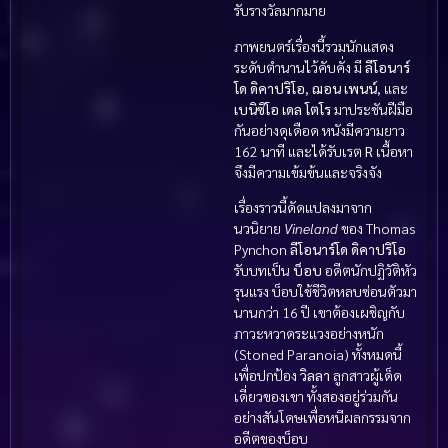
รับรางวัลมากมาย
ภาพยนตร์เรื่องนี้รวมนักแสดง
ระดับตำนานไว้คับคั่ง มี
ลีโอนาร์
โด ดิคาปริโอ
,
ฌอน เพนน์
, และ
เบนิซิโอ เดล โตโร
มาประชันฝีมือ
กันอย่างดุเดือด หนังมีความยาว
162 นาที และได้รับเรต
R
เนื้อหา
จึงมีความเข้มข้นและจริงจัง
เรื่องราวนี้ดัดแปลงมาจาก
นวนิยาย
Vineland
ของ Thomas
Pynchon
ลีโอนาร์โด ดิคาปริโอ
รับบทเป็น
บ็อบ
อดีตนักปฏิวัติหัว
รุนแรง บ็อบใช้ชีวิตหลบซ่อนตัวมา
นานกว่า 16 ปี เขาต้องเผชิญกับ
ภาวะหวาดระแวงอย่างหนัก
(Stoned Paranoia) ทั้งหมดนี้
เพื่อปกป้อง
วิลลา
ลูกสาวผู้เด็ด
เดี่ยวของเขา ทั้งสองอยู่ร่วมกัน
อย่างสันโดษเพื่อหนีผลกรรมจาก
อดีตของบ็อบ