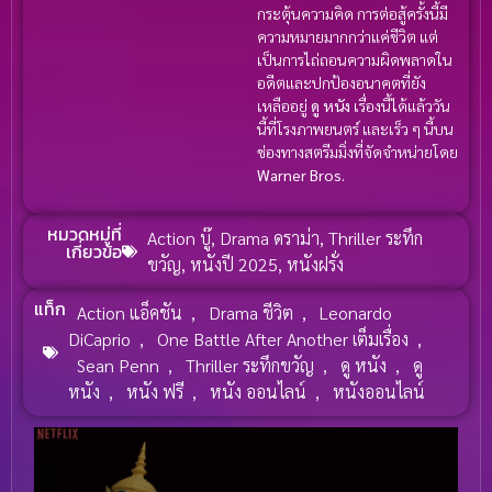
กระตุ้นความคิด การต่อสู้ครั้งนี้มี
ความหมายมากกว่าแค่ชีวิต แต่
เป็นการไถ่ถอนความผิดพลาดใน
อดีตและปกป้องอนาคตที่ยัง
เหลืออยู่
ดู หนัง
เรื่องนี้ได้แล้ววัน
นี้ที่โรงภาพยนตร์ และเร็ว ๆ นี้บน
ช่องทางสตรีมมิ่งที่จัดจำหน่ายโดย
Warner Bros.
หมวดหมู่ที่
Action บู๊
,
Drama ดราม่า
,
Thriller ระทึก
เกี่ยวข้อ
ขวัญ
,
หนังปี 2025
,
หนังฝรั่ง
แท็ก
Action แอ็คชัน
,
Drama ชีวิต
,
Leonardo
DiCaprio
,
One Battle After Another เต็มเรื่อง
,
Sean Penn
,
Thriller ระทึกขวัญ
,
ดู หนัง
,
ดู
หนัง
,
หนัง ฟรี
,
หนัง ออนไลน์
,
หนังออนไลน์