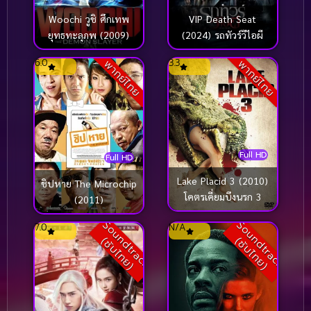
VIP Death Seat
Woochi วูชิ ศึกเทพ
(2024) รถทัวร์วีไอผี
ยุทธทะลุภพ (2009)
6.0
3.3
พากย์ไทย
พากย์ไทย
Full HD
Full HD
Lake Placid 3 (2010)
ชิปหาย The Microchip
โคตรเคี่ยมบึงนรก 3
(2011)
S
o
u
n
d
t
r
a
c
k
ซั
บ
ไ
ท
ย
S
o
u
n
d
t
r
a
c
k
ซั
บ
ไ
ท
ย
7.0
N/A
(
)
(
)