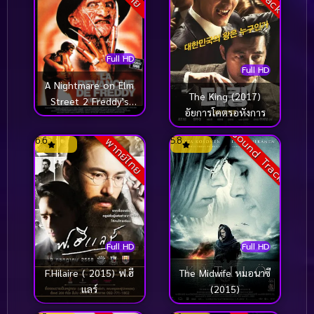
Full HD
Full HD
A Nightmare on Elm
The King (2017)
Street 2 Freddy’s
อัยการโคตรอหังการ
Revenge (1985) นิ้วข
Sound Track
เมือบ ภาค 2
6.6
5.8
พากย์ไทย
Full HD
Full HD
F.Hilaire ( 2015) ฟ.ฮี
The Midwife หมอนาซี
แลร์
(2015)