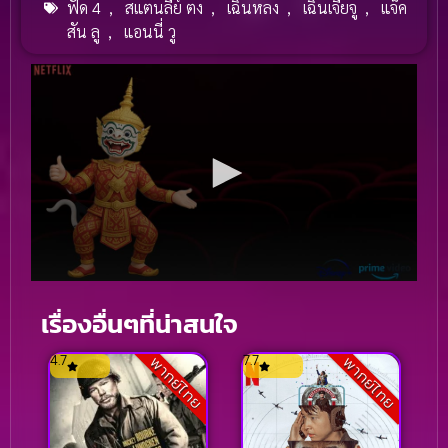
ฟัด 4
,
สแตนลีย์ ตง
,
เฉินหลง
,
เฉินเจียจู
,
แจ็ค
สัน ลู
,
แอนนี่ วู
เรื่องอื่นๆที่น่าสนใจ
4.7
7.7
พากย์ไทย
พากย์ไทย