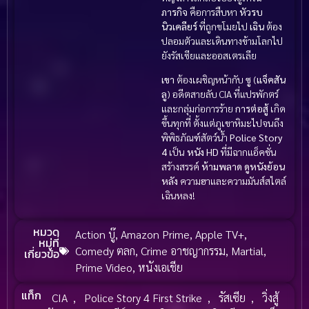
ภารกิจ
คือการสืบหา
หัวรบ
นิวเคลียร์
ที่ถูกขโมยไป
เฉิน
ต้อง
ปลอมตัวและเดินทางข้ามโลกไป
ยังรัสเซียและออสเตรเลีย
เขา
ต้องเผชิญหน้ากับ
ซู
(
แจ็คสัน
ลู
) อดีตสายลับ CIA ที่แปรพักตร์
และกลุ่มก่อการร้าย
การต่อสู้
เกิด
ขึ้นทุกที่ ตั้งแต่ภูเขาหิมะไปจนถึง
พิพิธภัณฑ์สัตว์น้ำ
Police Story
4
เป็น
หนัง HD
ที่มีฉากแอ็คชั่น
สร้างสรรค์
ห้ามพลาด
ดูหนังย้อน
หลัง
ความฮาและความมันส์สไตล์
เฉินหลง!
หมวด
Action บู๊
,
Amazon Prime
,
Apple TV+
,
หมู่ที่
Comedy ตลก
,
Crime อาชญากรรม
,
Martial
,
เกี่ยวข้อ
Prime Video
,
หนังเอเชีย
แท็ก
CIA
,
Police Story 4 First Strike
,
รัสเซีย
,
วิ่งสู้