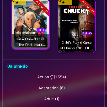
6.5
5.6
พากย์ไทย
พากย์ไทย
Full HD
Full HD
Naked Gun 33 1/3
Child’s Play 6 Curse
The Final Insult
of Chucky (2013) แค้น
(1994) ปืนเปลือย ภาค
ฝังหุ่น 6 คำสาป
3
ประเภทหนัง
Action บู๊
(1,554)
Adaptation
(6)
Adult
(1)