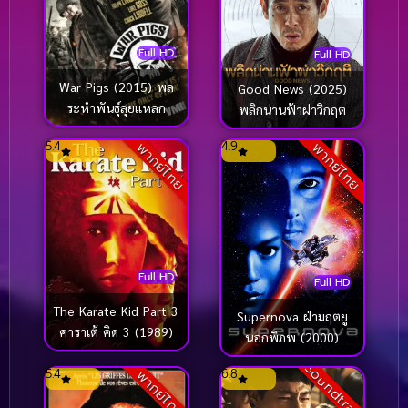
Full HD
Full HD
War Pigs (2015) พล
Good News (2025)
ระห่ำพันธุ์ลุยแหลก
พลิกน่านฟ้าผ่าวิกฤต
5.4
4.9
พากย์ไทย
พากย์ไทย
Full HD
Full HD
The Karate Kid Part 3
Supernova ฝ่ามฤตยู
คาราเต้ คิด 3 (1989)
นอกพิภพ (2000)
Soundtrack
5.4
6.8
พากย์ไทย