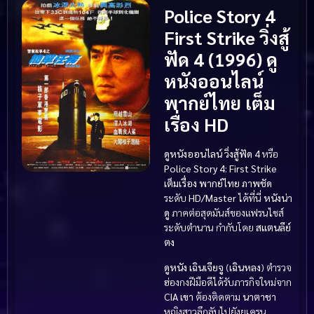
Police Story 4
First Strike วิ่งสู้
ฟัด 4 (1996) ดู
หนังออนไลน์
พากย์ไทย เต็ม
เรื่อง HD
ดูหนังออนไลน์
วิ่งสู้ฟัด 4
หรือ
Police Story 4: First Strike
เต็มเรื่อง
พากย์ไทย
ภาพชัด
ระดับ
HD/Master
ได้ที่นี่
หนังน่า
ดู
ภาคต่อสุดมันส์ของแฟรนไชส์
ระดับตำนาน กำกับโดย
สแตนลีย์
ตง
ดูหนัง
เฉินเจียจู
(
เฉินหลง
) ตำรวจ
ฮ่องกงฝีมือดีได้รับภารกิจใหม่จาก
CIA
เขา
ต้องติดตาม
นาตาชา
หญิงสาวลึกลับไปยังยูเครน