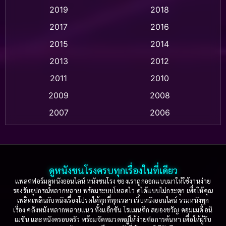
2019
2018
Animation แอนิเมชัน
(1)
2017
2016
Anthology
(2)
2015
2014
Apple TV
(20)
2013
2012
2011
2010
Apple TV+
(318)
2009
2008
Based on a True Story สร้างจากเรื่องจริง
(2)
2007
2006
Based on a True Story เรื่องจริง
(36)
2005
2004
2003
2002
Based on a True Story เรื่องจริง
(77)
2001
2000
ดูหนังชนโรงครบทุกเรื่องในที่เดียว
Based on Novel
(16)
1999
1998
แพลตฟอร์มดูหนังออนไลน์ หนังชนโรง ของเราถูกออกแบบมาให้ใช้งานง่าย
รองรับอุปกรณ์หลากหลาย พร้อมระบบโหลดไว ดูได้แบบไม่กระตุก เพื่อให้คุณ
Betrayal
(1)
1997
1996
เพลิดเพลินกับหนังเรื่องโปรดได้ทุกที่ทุกเวลา เว็บหนังออนไลน์ รวมหนังทุก
เรื่อง คลังหนังหลากหลายแนว ทั้งแอ็กชัน โรแมนติก สยองขวัญ คอมเมดี้ อนิ
1995
1994
เมชัน และหนังครอบครัว พร้อมจัดหมวดหมู่ให้ง่ายต่อการค้นหา เพื่อให้ผู้รับ
Biography
(3)