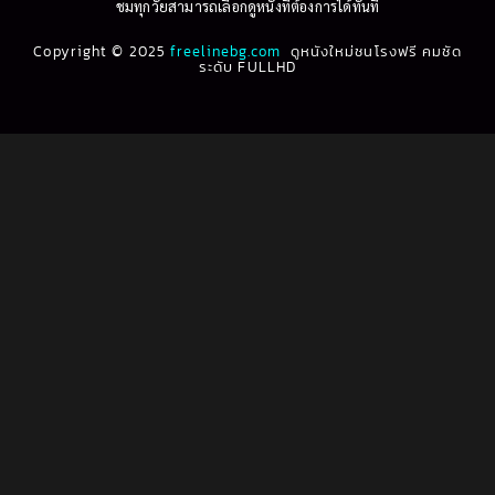
ชมทุกวัยสามารถเลือกดูหนังที่ต้องการได้ทันที
1993
1992
Biography ชีวประวัติ
(61)
Copyright © 2025
1991
freelinebg.com
ดูหนังใหม่ชนโรงฟรี คมชัด
1990
ระดับ FULLHD
1989
1988
Biography ชีวิตจริง
(80)
1987
1986
Black Comedy
(16)
1985
1984
Classic คลาสสิค
(1)
1983
1982
1981
1980
Classic หนังคลาสสิก
(268)
1979
1978
Classic หนังคลาสสิก
(22)
1977
1976
Classic หนังคลาสสิก
(46)
1975
1974
1973
1972
Comedy คอมเมดี้
(1)
1971
1970
Comedy ตลก
(1,076)
1969
1968