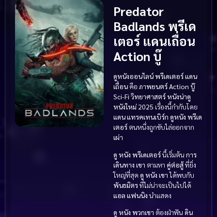
Predator
Badlands พรีเด
เตอร์ แดนเถื่อน
Action บู๊
ดูหนังออนไลน์ พรีเดเตอร์ แดน
เถื่อน
คือ
ภาพยนตร์ Action บู๊
Sci-Fi วิทยาศาสตร์
หนังน่าดู
หนังใหม่ 2025
เรื่องนี้กำกับโดย
แดน แทรคเทนเบิร์ก
ดูหนัง
พรีเด
เตอร์
ตนหนึ่งถูกขับไล่ออกจาก
เผ่า
ดู หนัง
พรีเดเตอร์
นี้เริ่มต้น
การ
เดินทาง
เขา
ตามหา
คู่ต่อสู้
ที่ยิ่ง
ใหญ่ที่สุด
ดู หนัง
เขา
ได้พบกับ
พันธมิตร
ที่ไม่น่าจะเป็นไปได้
แอล แฟนนิง
นำแสดง
ดู หนัง
พวกเขา
ต้องฝ่าฟัน
ดิน