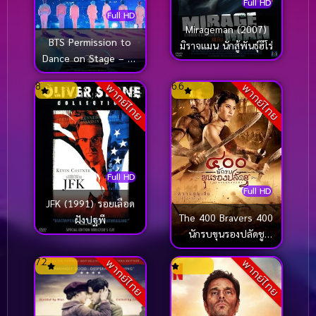
Full HD
Full HD
Mirageman (2007)
BTS Permission to
มิราจแมน นักสู้พันธุ์ฮีโร่
Dance on Stage – LA
(2022)
8
6.6
พากย์ไทย
พากย์ไทย
Full HD
Full HD
JFK (1991) รอยเลือด
The 400 Bravers 400
ฝังปฐพี
นักรบขุนรองปลัดชู
(2018)
7.2
พากย์ไทย
พากย์ไทย