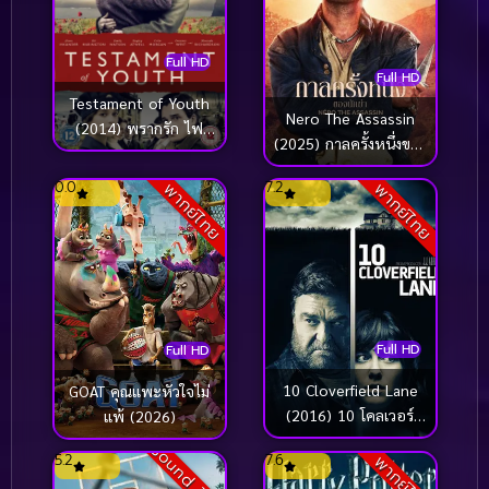
Full HD
Full HD
Testament of Youth
Nero The Assassin
(2014) พรากรัก ไฟ
(2025) กาลครั้งหนึ่งของ
สงคราม
นักฆ่า
0.0
7.2
พากย์ไทย
พากย์ไทย
Full HD
Full HD
10 Cloverfield Lane
GOAT คุณแพะหัวใจไม่
(2016) 10 โคลเวอร์
แพ้ (2026)
ฟิลด์ เลน
Sound Track
5.2
7.6
พากย์ไทย