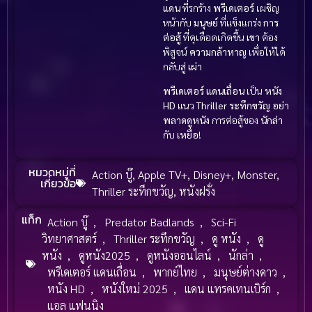
แดน
ที่รกร้าง
พรีเดเตอร์
เผชิญ
หน้ากับ
มนุษย์
ที่แข็งแกร่ง
การ
ต่อสู้
ที่ดุเดือดเกิดขึ้น
เขา
ต้อง
พิสูจน์
ความกล้าหาญ
เพื่อให้ได้
กลับสู่
เผ่า
พรีเดเตอร์ แดนเถื่อน
เป็น
หนัง
HD
แนว
Thriller ระทึกขวัญ
อย่า
พลาดดูหนัง
การต่อสู้ของ
นักล่า
กับ
เหยื่อ
!
หมวดหมู่ที่
Action บู๊
,
Apple TV+
,
Disney+
,
Monster
,
เกี่ยวข้อ
Thriller ระทึกขวัญ
,
หนังฝรั่ง
แท็ก
Action บู๊
,
Predator Badlands
,
Sci-Fi
วิทยาศาสตร์
,
Thriller ระทึกขวัญ
,
ดู หนัง
,
ดู
หนัง
,
ดูหนัง2025
,
ดูหนังออนไลน์
,
นักล่า
,
พรีเดเตอร์ แดนเถื่อน
,
พากย์ไทย
,
มนุษย์ต่างดาว
,
หนัง HD
,
หนังใหม่ 2025
,
แดน แทรคเทนเบิร์ก
,
แอล แฟนนิง