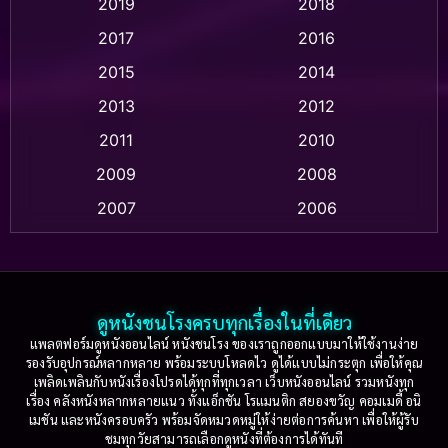
2019
2018
Animation แอนิเมชัน
(1)
2017
2016
Anthology
(2)
2015
2014
Apple TV
(20)
2013
2012
2011
2010
Apple TV+
(318)
2009
2008
Based on a True Story สร้างจากเรื่องจริง
(2)
2007
2006
Based on a True Story เรื่องจริง
(75)
2005
2004
2003
2002
Based on a True Story เรื่องจริง
(36)
2001
2000
ดูหนังชนโรงครบทุกเรื่องในที่เดียว
Based on Novel
(16)
1999
1998
แพลตฟอร์มดูหนังออนไลน์ หนังชนโรง ของเราถูกออกแบบมาให้ใช้งานง่าย
รองรับอุปกรณ์หลากหลาย พร้อมระบบโหลดไว ดูได้แบบไม่กระตุก เพื่อให้คุณ
Betrayal
(1)
1997
1996
เพลิดเพลินกับหนังเรื่องโปรดได้ทุกที่ทุกเวลา เว็บหนังออนไลน์ รวมหนังทุก
เรื่อง คลังหนังหลากหลายแนว ทั้งแอ็กชัน โรแมนติก สยองขวัญ คอมเมดี้ อนิ
1995
1994
เมชัน และหนังครอบครัว พร้อมจัดหมวดหมู่ให้ง่ายต่อการค้นหา เพื่อให้ผู้รับ
Biography
(3)
ชมทุกวัยสามารถเลือกดูหนังที่ต้องการได้ทันที
1993
1992