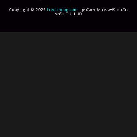
Biography ชีวประวัติ
(61)
Copyright © 2025
1991
freelinebg.com
ดูหนังใหม่ชนโรงฟรี คมชัด
1990
ระดับ FULLHD
1989
1988
Biography ชีวิตจริง
(80)
1987
1986
Black Comedy
(16)
1985
1984
Classic คลาสสิค
(1)
1983
1982
1981
1980
Classic หนังคลาสสิก
(264)
1979
1978
Classic หนังคลาสสิก
(22)
1977
1976
Classic หนังคลาสสิก
(46)
1975
1974
1973
1972
Comedy คอมเมดี้
(1)
1971
1970
Comedy ตลก
(100)
1969
1968
Comedy ตลก
(1,069)
1964
1963