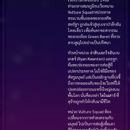
ท่ามกลางสมรภูมิรบเวียดนาม
Vulture Squad
หน่วยลาด
ตระเวนชั้นยอดของกองทัพ
สหรัฐฯ ถูกส่งเข้าสู่หุบเขาป่าลึกอัน
โดดเดี่ยว เพื่อค้นหาชะตากรรม
ของกองร้อย
Green Beret
ที่หาย
สาบสูญไปอย่างเป็นปริศนา
หัวหน้าหน่วย
จ่าสิบเอกไรอัน เบ
เกอร์ (Ryan Kwanten)
และลูก
ทีมพบร่องรอยของการต่อสู้ที่
แปลกประหลาด ไม่ใช่ฝีมือของ
ศัตรูมนุษย์ แต่เป็นหลักฐานที่บ่งชี้
ถึงการทดลองลับของโซเวียตที่ได้
ปลดปล่อยหายนะครั้งใหญ่ลงบน
พื้นโลก นั่นคือเหล่า
ไดโนเสาร์
ที่
ดุร้ายถูกทำให้กลับมามีชีวิต
หน่วย Vulture Squad ต้อง
เปลี่ยนจากการทำสงครามกับ
มนุษย์ ไปเป็นการต่อสู้เพื่อเอา
ชีวิตรอดจากสัตว์นักล่าที่น่ากลัว