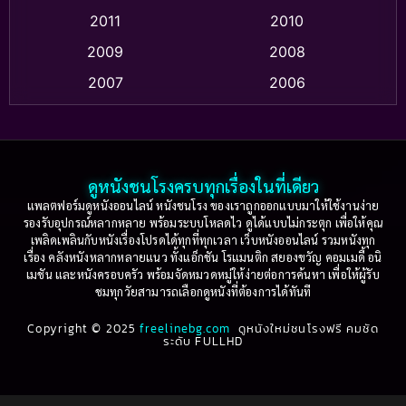
2011
2010
Apple TV+
(318)
2009
2008
Based on a True Story สร้างจากเรื่องจริง
(2)
2007
2006
Based on a True Story เรื่องจริง
(36)
2005
2004
2003
2002
Based on a True Story เรื่องจริง
(75)
2001
2000
ดูหนังชนโรงครบทุกเรื่องในที่เดียว
Based on Novel
(16)
1999
1998
แพลตฟอร์มดูหนังออนไลน์ หนังชนโรง ของเราถูกออกแบบมาให้ใช้งานง่าย
รองรับอุปกรณ์หลากหลาย พร้อมระบบโหลดไว ดูได้แบบไม่กระตุก เพื่อให้คุณ
Betrayal
(1)
1997
1996
เพลิดเพลินกับหนังเรื่องโปรดได้ทุกที่ทุกเวลา เว็บหนังออนไลน์ รวมหนังทุก
เรื่อง คลังหนังหลากหลายแนว ทั้งแอ็กชัน โรแมนติก สยองขวัญ คอมเมดี้ อนิ
1995
1994
เมชัน และหนังครอบครัว พร้อมจัดหมวดหมู่ให้ง่ายต่อการค้นหา เพื่อให้ผู้รับ
Biography
(3)
ชมทุกวัยสามารถเลือกดูหนังที่ต้องการได้ทันที
1993
1992
Biography ชีวประวัติ
(61)
Copyright © 2025
1991
freelinebg.com
ดูหนังใหม่ชนโรงฟรี คมชัด
1990
ระดับ FULLHD
1989
1988
Biography ชีวิตจริง
(80)
1987
1986
Black Comedy
(16)