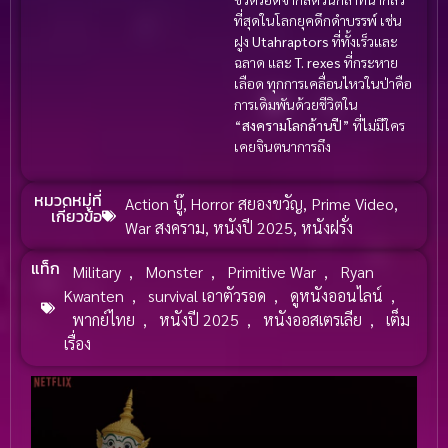
ที่สุดในโลกยุคดึกดำบรรพ์ เช่น
ฝูง
Utahraptors
ที่ทั้งเร็วและ
ฉลาด และ
T. rexes
ที่กระหาย
เลือด ทุกการเคลื่อนไหวในป่าคือ
การเดิมพันด้วยชีวิตใน
“
สงครามโลกล้านปี
” ที่ไม่มีใคร
เคยจินตนาการถึง
หมวดหมู่ที่
Action บู๊
,
Horror สยองขวัญ
,
Prime Video
,
เกี่ยวข้อ
War สงคราม
,
หนังปี 2025
,
หนังฝรั่ง
แท็ก
Military
,
Monster
,
Primitive War
,
Ryan
Kwanten
,
survival เอาตัวรอด
,
ดูหนังออนไลน์
,
พากย์ไทย
,
หนังปี 2025
,
หนังออสเตรเลีย
,
เต็ม
เรื่อง