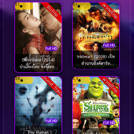
8.1
6.1
พากย์ไทย
ซับไทย
Full HD
Full HD
Inkheart (2008) เปิด
Obsessed (2014)
ตำนานอิงค์ฮาร์ท
นำแสดงโดย ซงซึงฮอน
มหัศจรรย์ทะลุโลก
[ซับไทย]
Sound Track
3.8
6.3
พากย์ไทย
Full HD
Full HD
The Human
Shrek 4 Shrek