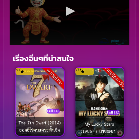
เรื่องอื่นๆที่น่าสนใจ
พากย์ไทย/ซับ
5.7
7.0
พากย์ไทย
Full HD
Full HD
The 7th Dwarf (2014)
My Lucky Stars
ยอดฮีโร่คนแคระทั้งเจ็ด
(1985) 7 เพชฌฆาต
สัญชาติฮ้อ