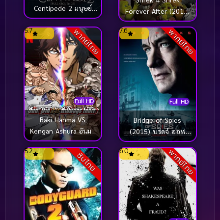
Centipede 2 มนุษย์
Forever After (2010)
ตะขาบ ภาค 2 (2011)
เชร็ค สุขสันต์นิรันดร
5.7
7.6
พากย์ไทย
พากย์ไทย
Full HD
Full HD
Baki Hanma VS
Bridge of Spies
Kengan Ashura ฮันมะ
(2015) บริดจ์ ออฟ
บากิ ปะทะ กำปั้นอสูร
สปายส์ จารชนเจรจา
5.2
6.0
พากย์ไทย
โทคะตะ (2024)
ทมิฬ
ซับไทย