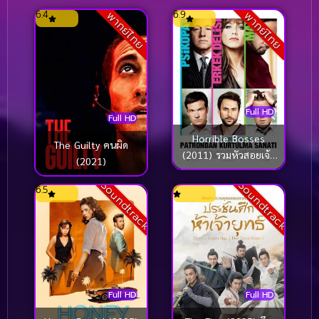
6.4
6.9
พากย์ไทย
พากย์ไทย
Full HD
Full HD
Horrible Bosses
The Guilty คนผิด
(2011) รวมหัวสอยเจ้า
(2021)
นายจอมแสบ
Soundtrack
Soundtrack
6.5
Full HD
Full HD