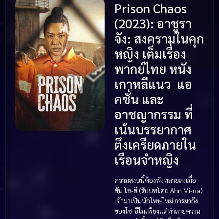
Prison Chaos
(2023): อาชูรา
จัง: สงครามในคุก
หญิง เต็มเรื่อง
พากย์ไทย หนัง
เกาหลีแนว แอ
คชั่น และ
อาชญากรรม ที่
เน้นบรรยากาศ
ตึงเครียดภายใน
เรือนจำหญิง
ความสงบนี้ต้องพังทลายลงเมื่อ
ฮัน โซ-ฮี (รับบทโดย Ahn Mi-na)
เข้ามาเป็นนักโทษใหม่ การมาถึง
ของโซ-ฮีไม่เพียงแต่ทำลายความ