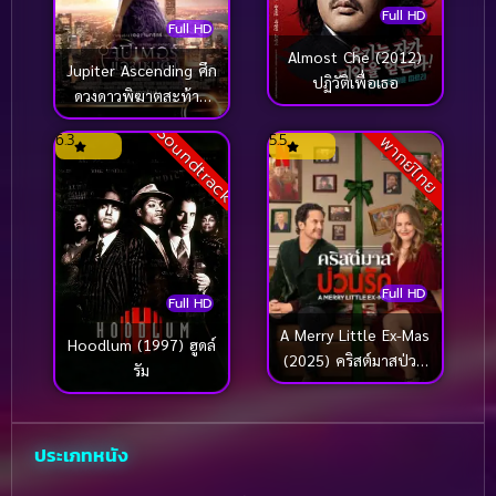
Full HD
Full HD
Almost Che (2012)
Jupiter Ascending ศึก
ปฏิวัติเพื่อเธอ
ดวงดาวพิฆาตสะท้าน
จักรวาล (2015)
Soundtrack
6.3
5.5
พากย์ไทย
Full HD
Full HD
A Merry Little Ex-Mas
Hoodlum (1997) ฮูดล์
(2025) คริสต์มาสป่วน
รัม
รัก
ประเภทหนัง