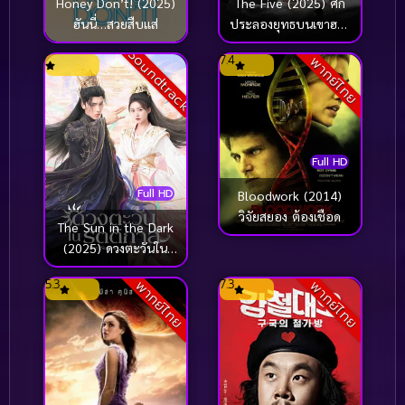
Honey Don’t! (2025)
The Five (2025) ศึก
ฮันนี่…สวยสืบแส่
ประลองยุทธบนเขาฮว่า
ซาน ประชันศึกห้าเจ้า
Soundtrack
7.4
พากย์ไทย
ยุทธ์
Full HD
Full HD
Bloodwork (2014)
วิจัยสยอง ต้องเชือด
The Sun in the Dark
(2025) ดวงตะวันใน
รัตติกาล
5.3
7.3
พากย์ไทย
พากย์ไทย