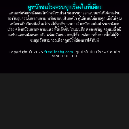
2001
2000
ดูหนังชนโรงครบทุกเรื่องในที่เดียว
Based on Novel
(16)
1999
1998
แพลตฟอร์มดูหนังออนไลน์ หนังชนโรง ของเราถูกออกแบบมาให้ใช้งานง่าย
รองรับอุปกรณ์หลากหลาย พร้อมระบบโหลดไว ดูได้แบบไม่กระตุก เพื่อให้คุณ
Betrayal
(1)
1997
1996
เพลิดเพลินกับหนังเรื่องโปรดได้ทุกที่ทุกเวลา เว็บหนังออนไลน์ รวมหนังทุก
เรื่อง คลังหนังหลากหลายแนว ทั้งแอ็กชัน โรแมนติก สยองขวัญ คอมเมดี้ อนิ
1995
1994
เมชัน และหนังครอบครัว พร้อมจัดหมวดหมู่ให้ง่ายต่อการค้นหา เพื่อให้ผู้รับ
Biography
(3)
ชมทุกวัยสามารถเลือกดูหนังที่ต้องการได้ทันที
1993
1992
Biography ชีวประวัติ
(61)
Copyright © 2025
1991
freelinebg.com
ดูหนังใหม่ชนโรงฟรี คมชัด
1990
ระดับ FULLHD
1989
1988
Biography ชีวิตจริง
(80)
1987
1986
Black Comedy
(16)
1985
1984
Classic คลาสสิค
(1)
1983
1982
1981
1980
Classic หนังคลาสสิก
(268)
1979
1978
Classic หนังคลาสสิก
(22)
1977
1976
Classic หนังคลาสสิก
(46)