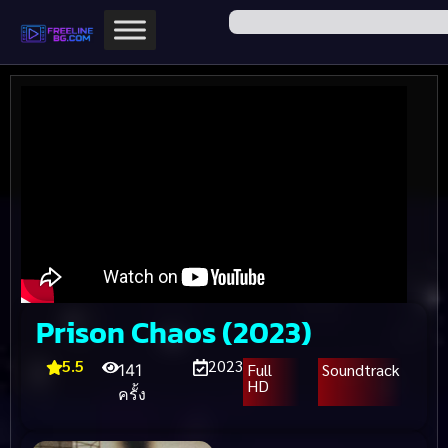
Prison Chaos (2023)
5.5
2023
Full
Soundtrack
141
HD
ครั้ง