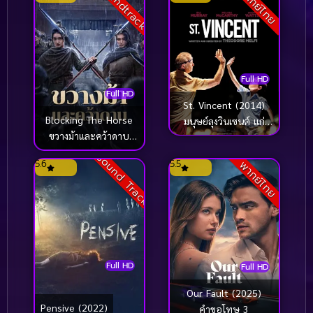
Soundtrack
พากย์ไทย
Full HD
Full HD
St. Vincent (2014)
Blocking The Horse
มนุษย์ลุงวินเซนต์ แก่
ขวางม้าและคว้าดาบ
กาย..แต่ใจเฟี้ยว
(2024)
Sound Track
5.6
5.5
พากย์ไทย
Full HD
Full HD
Our Fault (2025)
Pensive (2022)
คำขอโทษ 3