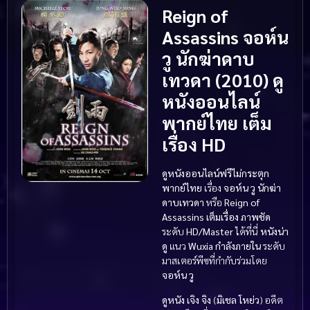
Reign of
Assassins จอห์น
วู นักฆ่าดาบ
เทวดา (2010) ดู
หนังออนไลน์
พากย์ไทย เต็ม
เรื่อง HD
ดูหนังออนไลน์ฟรีไม่กระตุก
พากย์ไทย
เรื่อง
จอห์น วู นักฆ่า
ดาบเทวดา
หรือ
Reign of
Assassins
เต็มเรื่อง
ภาพชัด
ระดับ
HD/Master
ได้ที่นี่
หนังน่า
ดู
แนว
Wuxia กำลังภายใน
ระดับ
มาสเตอร์พีซที่กำกับร่วมโดย
จอห์น วู
ดูหนัง
เจิง จิง
(
มิเชล โหย่ว
) อดีต