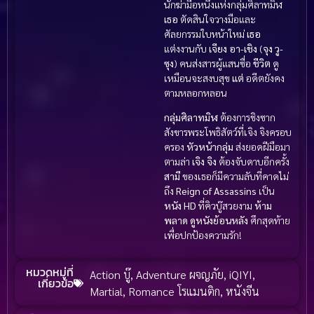
นักฆ่ามือหนึ่งแห่งกลุ่มศิลาทมิฬ
เธอ
ตัดสินใจวางมือและ
ศัลยกรรมใบหน้าใหม่
เธอ
แต่งงานกับ
เจียง อา-เชิง
(
จุง วู-
ซุง
) คนส่งสารผู้แสนซื่อ
ชีวิต
ดู
เหมือนจะสงบสุข
แต่
อดีตยังคง
ตามหลอกหลอน
กลุ่มศิลาทมิฬ
ต้องการชิงซาก
สังขารพระโพธิสัตว์ที่เจิง จิงครอบ
ครอง
หัวหน้ากลุ่ม
ส่งยอดฝีมือมา
ตามล่า
เจิง จิง
ต้องจับดาบอีกครั้ง
สามี
ของเธอก็มีความลับที่คาดไม่
ถึง
Reign of Assassins
เป็น
หนัง HD
ที่คิวบู๊สวยงาม
ห้าม
พลาด
ดูหนังย้อนหลัง
ศึกสุดท้าย
เพื่อปกป้องความรัก!
หมวดหมู่ที่
Action บู๊
,
Adventure ผจญภัย
,
iQIYI
,
เกี่ยวข้อ
Martial
,
Romance โรแมนติก
,
หนังจีน