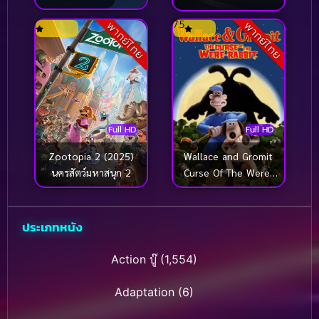
7.5
พากย์ไทย
พากย์ไทย
Full HD
Full HD
Wallace and Gromit
Zootopia 2 (2025)
Curse Of The Were-
นครสัตว์มหาสนุก 2
Rabbit (2005) วอลเลซ
แอนด์กรอมมิท กู้วิกฤต
ป่วน สวนผักชุลมุน
ประเภทหนัง
Action บู๊
(1,554)
Adaptation
(6)