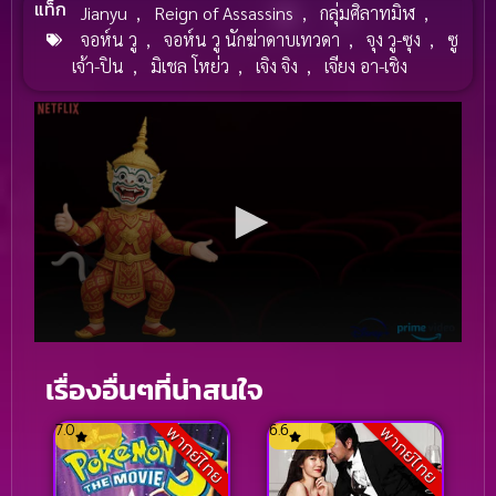
แท็ก
Jianyu
,
Reign of Assassins
,
กลุ่มศิลาทมิฬ
,
จอห์น วู
,
จอห์น วู นักฆ่าดาบเทวดา
,
จุง วู-ซุง
,
ซู
เจ้า-ปิน
,
มิเชล โหย่ว
,
เจิง จิง
,
เจียง อา-เชิง
เรื่องอื่นๆที่น่าสนใจ
7.0
6.6
พากย์ไทย
พากย์ไทย