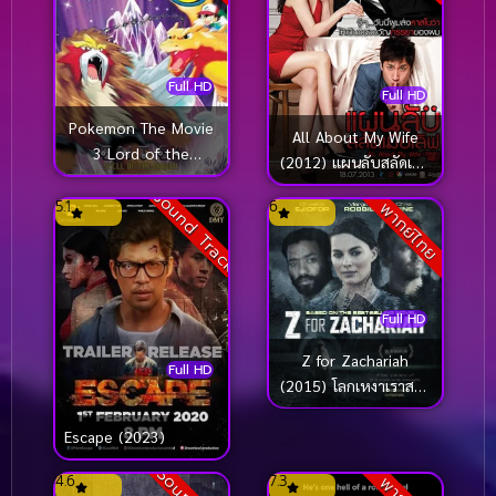
Full HD
Full HD
Pokemon The Movie
All About My Wife
3 Lord of the
(2012) แผนลับสลัดเมีย
Unknown Tower
เลิฟ
Sound Track
(2000) โปเกมอน มูฟวี่
5.1
6
พากย์ไทย
3 ตอน ผจญภัยบน
หอคอยปีศาจ
Full HD
Z for Zachariah
Full HD
(2015) โลกเหงาเราสาม
คน
Escape (2023)
4.6
7.3