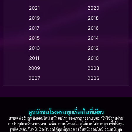
Animation แอนิเมชัน
(1)
2021
2020
2019
2018
Animation แอนิเมชั่น
(1)
2017
2016
Anthology
(2)
2015
2014
Apple TV
(20)
2013
2012
2011
2010
Apple TV+
(318)
2009
2008
Based on a True Story สร้างจากเรื่องจริง
(2)
2007
2006
Based on a True Story เรื่องจริง
(36)
2005
2004
2003
2002
Based on a True Story เรื่องจริง
(77)
2001
2000
ดูหนังชนโรงครบทุกเรื่องในที่เดียว
Based on Novel
(16)
1999
1998
แพลตฟอร์มดูหนังออนไลน์ หนังชนโรง ของเราถูกออกแบบมาให้ใช้งานง่าย
รองรับอุปกรณ์หลากหลาย พร้อมระบบโหลดไว ดูได้แบบไม่กระตุก เพื่อให้คุณ
Betrayal
(1)
1997
1996
เพลิดเพลินกับหนังเรื่องโปรดได้ทุกที่ทุกเวลา เว็บหนังออนไลน์ รวมหนังทุก