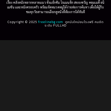
เรื่อง คลังหนังหลากหลายแนว ทั้งแอ็กชัน โรแมนติก สยองขวัญ คอมเมดี้ อนิ
1995
1994
เมชัน และหนังครอบครัว พร้อมจัดหมวดหมู่ให้ง่ายต่อการค้นหา เพื่อให้ผู้รับ
Biography
(3)
ชมทุกวัยสามารถเลือกดูหนังที่ต้องการได้ทันที
1993
1992
Biography ชีวประวัติ
(61)
Copyright © 2025
1991
freelinebg.com
ดูหนังใหม่ชนโรงฟรี คมชัด
1990
ระดับ FULLHD
1989
1988
Biography ชีวิตจริง
(80)
1987
1986
Black Comedy
(16)
1985
1984
Classic คลาสสิค
(1)
1983
1982
1981
1980
Classic หนังคลาสสิก
(22)
1979
1978
Classic หนังคลาสสิก
(46)
1977
1976
Classic หนังคลาสสิก
(268)
1975
1974
1973
1972
Comedy คอมเมดี้
(1)
1971
1970
Comedy ตลก
(1,076)