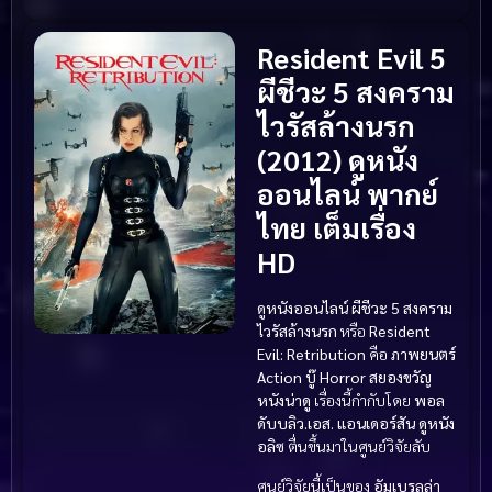
Resident Evil 5
ผีชีวะ 5 สงคราม
ไวรัสล้างนรก
(2012) ดูหนัง
ออนไลน์ พากย์
ไทย เต็มเรื่อง
HD
ดูหนังออนไลน์ ผีชีวะ 5 สงคราม
ไวรัสล้างนรก
หรือ
Resident
Evil: Retribution
คือ
ภาพยนตร์
Action บู๊
Horror สยองขวัญ
หนังน่าดู
เรื่องนี้กำกับโดย
พอล
ดับบลิว.เอส. แอนเดอร์สัน
ดูหนัง
อลิซ
ตื่นขึ้นมาในศูนย์วิจัยลับ
ศูนย์วิจัยนี้เป็นของ
อัมเบรลล่า