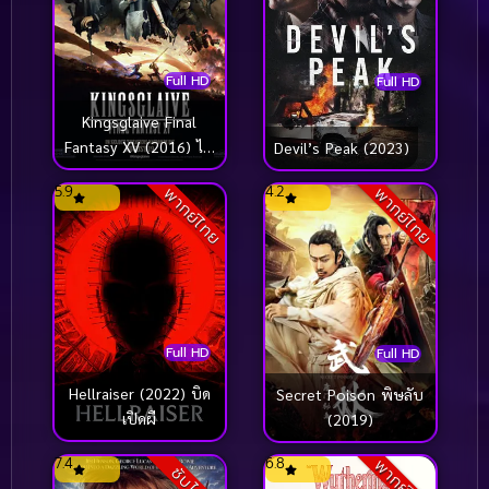
Full HD
Full HD
Kingsglaive Final
Fantasy XV (2016) ไฟ
Devil’s Peak (2023)
นอล แฟนตาซี 15
5.9
4.2
พากย์ไทย
พากย์ไทย
สงครามแห่งราชันย์
Full HD
Full HD
Hellraiser (2022) บิด
Secret Poison พิษลับ
เปิดผี
(2019)
7.4
6.8
พากย์ไทย
ซับไทย