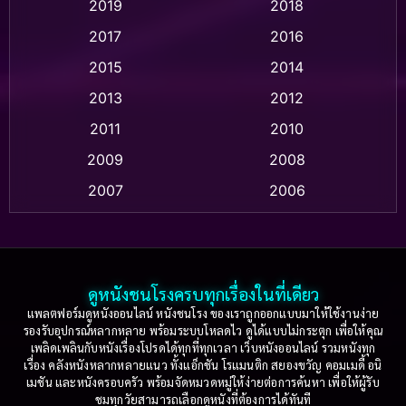
2019
2018
Animation แอนิเมชั่น
(1)
2017
2016
Anthology
(2)
2015
2014
Apple TV
(20)
2013
2012
2011
2010
Apple TV+
(318)
2009
2008
Based on a True Story สร้างจากเรื่องจริง
(2)
2007
2006
Based on a True Story เรื่องจริง
(36)
2005
2004
2003
2002
Based on a True Story เรื่องจริง
(74)
2001
2000
ดูหนังชนโรงครบทุกเรื่องในที่เดียว
Based on Novel
(16)
1999
1998
แพลตฟอร์มดูหนังออนไลน์ หนังชนโรง ของเราถูกออกแบบมาให้ใช้งานง่าย
รองรับอุปกรณ์หลากหลาย พร้อมระบบโหลดไว ดูได้แบบไม่กระตุก เพื่อให้คุณ
Betrayal
(1)
1997
1996
เพลิดเพลินกับหนังเรื่องโปรดได้ทุกที่ทุกเวลา เว็บหนังออนไลน์ รวมหนังทุก
เรื่อง คลังหนังหลากหลายแนว ทั้งแอ็กชัน โรแมนติก สยองขวัญ คอมเมดี้ อนิ
1995
1994
เมชัน และหนังครอบครัว พร้อมจัดหมวดหมู่ให้ง่ายต่อการค้นหา เพื่อให้ผู้รับ
Biography
(3)
ชมทุกวัยสามารถเลือกดูหนังที่ต้องการได้ทันที