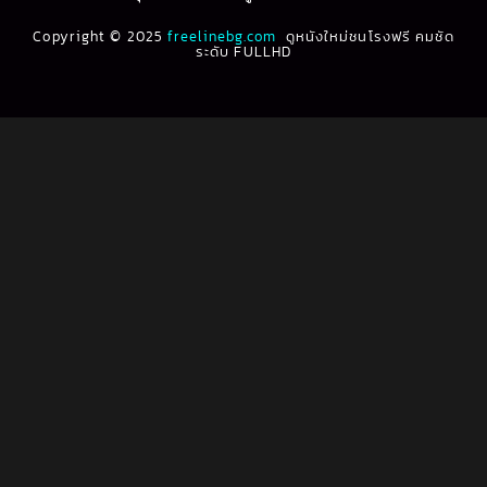
1993
1992
Biography ชีวประวัติ
(61)
Copyright © 2025
1991
freelinebg.com
ดูหนังใหม่ชนโรงฟรี คมชัด
1990
ระดับ FULLHD
1989
1988
Biography ชีวิตจริง
(78)
1987
1986
Black Comedy
(16)
1985
1984
Classic คลาสสิค
(1)
1983
1982
1981
1980
Classic หนังคลาสสิก
(22)
1979
1978
Classic หนังคลาสสิก
(46)
1977
1976
Classic หนังคลาสสิก
(262)
1975
1974
1973
1972
Comedy คอมเมดี้
(1)
1971
1970
Comedy ตลก
(1,060)
1969
1968
Comedy ตลก
(100)
1964
1963