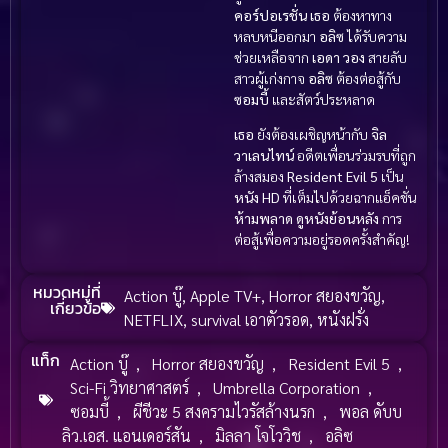
คอร์ปอเรชั่น
เธอ
ต้องหาทาง
หลบหนีออกมา
อลิซ
ได้รับความ
ช่วยเหลือจาก
เอดา วอง
สายลับ
สาวผู้เก่งกาจ
อลิซ
ต้องต่อสู้กับ
ซอมบี้
และสัตว์ประหลาด
เธอ
ยังต้องเผชิญหน้ากับ
จิล
วาเลนไทน์
อดีตเพื่อนร่วมรบที่ถูก
ล้างสมอง
Resident Evil 5
เป็น
หนัง HD
ที่เต็มไปด้วยฉากแอ็คชั่น
ห้ามพลาด
ดูหนังย้อนหลัง
การ
ต่อสู้เพื่อความอยู่รอดครั้งสำคัญ!
หมวดหมู่ที่
Action บู๊
,
Apple TV+
,
Horror สยองขวัญ
,
เกี่ยวข้อ
NETFLIX
,
survival เอาตัวรอด
,
หนังฝรั่ง
แท็ก
Action บู๊
,
Horror สยองขวัญ
,
Resident Evil 5
,
Sci-Fi วิทยาศาสตร์
,
Umbrella Corporation
,
ซอมบี้
,
ผีชีวะ 5 สงครามไวรัสล้างนรก
,
พอล ดับบ
ลิว.เอส. แอนเดอร์สัน
,
มิลลา โจโววิช
,
อลิซ