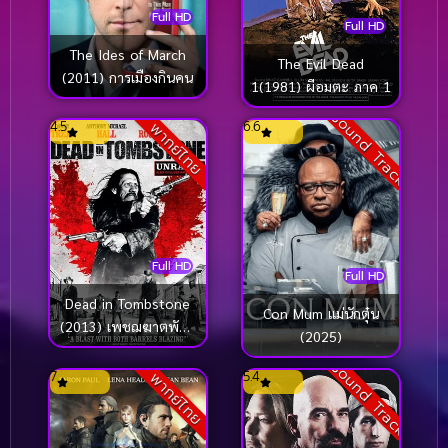
Full HD
Full HD
The Ides of March
The Evil Dead
(2011) การเมืองกินคน
1(1981) ผีอมตะ ภาค 1
Sound Track
4.5
6.6
พากย์ไทย
Full HD
Full HD
Dead in Tombstone
Con Mum แม่นักตุ๋น
(2013) เพชฌฆาตพันธุ์
(2025)
นรก
Sound Track
7
5.4
พากย์ไทย