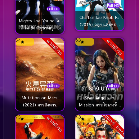
Full HD
Full HD
Cha Lui Tae Khob Fa
Mighty Joe Young ไม
(2015) ฉลุย แตะขอบ
ตี้ โจ ยัง สัญชาตญาณ
ฟ้า
ป่า ล่าถล่มเมือง (1998)
5.4
6.3
พากย์ไทย
พากย์ไทย
Full HD
Full HD
Mutation on Mars
Swat Angels In
(2021) ดาวอังคาร
Mission ภารกิจนางฟ้า
วิกฤตการณ์กลายพันธุ์
หน่วยสวาท (2026)
Sound Track
7.5
4.8
พากย์ไทย