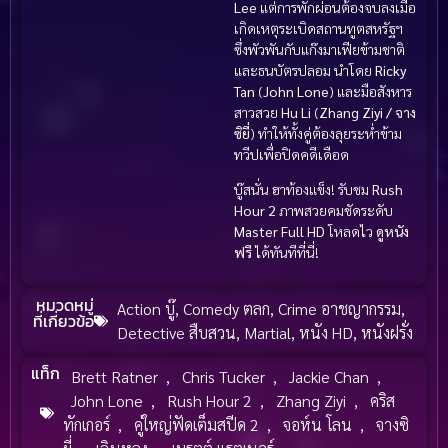
Lee
แต่การพักผ่อนต้องจบลงเมื่อ
เกิดเหตุระเบิดสถานทูตสหรัฐฯ
ซึ่งพัวพันกับแก๊งมาเฟียข้ามชาติ
และธนบัตรปลอม นำโดย
Ricky
Tan
(
John Lone
) และมือสังหาร
สาวสวย
Hu Li
(
Zhang Ziyi / จาง
ซิยี่
) ทำให้ทั้งคู่ต้องลุยระห่ำข้าม
ทวีปเพื่อปิดคดีเดือด
บู๊สนั่น ฮาท้องแข็ง! รับชม
Rush
Hour 2
ภาพสวยคมชัดระดับ
Master Full HD
โหลดไว
ดูหนัง
ฟรี
ได้ทันทีที่นี่!
หมวดหมู่
Action บู๊
,
Comedy ตลก
,
Crime อาชญากรรม
,
ที่เกี่ยวข้อ
Detective สืบสวน
,
Martial
,
หนัง HD
,
หนังฝรั่ง
แท็ก
Brett Ratner
,
Chris Tucker
,
Jackie Chan
,
John Lone
,
Rush Hour 2
,
Zhang Ziyi
,
คริส
ทักเกอร์
,
คู่ใหญ่ฟัดเต็มสปีด 2
,
จอห์น โลน
,
จางซิ