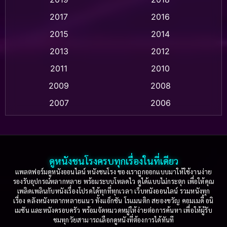
Animation แอนิเมชั่น
(1)
2017
2016
Anthology
(2)
2015
2014
Apple TV
(20)
2013
2012
2011
2010
Apple TV+
(318)
2009
2008
Based on a True Story สร้างจากเรื่องจริง
(2)
2007
2006
Based on a True Story เรื่องจริง
(36)
2005
2004
2003
2002
Based on a True Story เรื่องจริง
(77)
2001
2000
ดูหนังชนโรงครบทุกเรื่องในที่เดียว
Based on Novel
(16)
1999
1998
แพลตฟอร์มดูหนังออนไลน์ หนังชนโรง ของเราถูกออกแบบมาให้ใช้งานง่าย
รองรับอุปกรณ์หลากหลาย พร้อมระบบโหลดไว ดูได้แบบไม่กระตุก เพื่อให้คุณ
Betrayal
(1)
1997
1996
เพลิดเพลินกับหนังเรื่องโปรดได้ทุกที่ทุกเวลา เว็บหนังออนไลน์ รวมหนังทุก
เรื่อง คลังหนังหลากหลายแนว ทั้งแอ็กชัน โรแมนติก สยองขวัญ คอมเมดี้ อนิ
1995
1994
เมชัน และหนังครอบครัว พร้อมจัดหมวดหมู่ให้ง่ายต่อการค้นหา เพื่อให้ผู้รับ
Biography
(3)
ชมทุกวัยสามารถเลือกดูหนังที่ต้องการได้ทันที
1993
1992