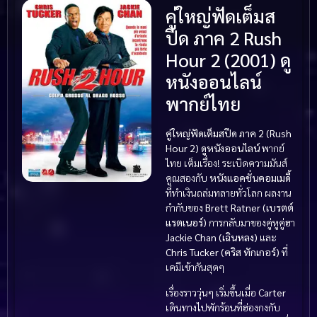
คู่ใหญ่ฟัดเต็มส
ปีด ภาค 2 Rush
Hour 2 (2001) ดู
หนังออนไลน์
พากย์ไทย
คู่ใหญ่ฟัดเต็มสปีด ภาค 2 (Rush
Hour 2) ดูหนังออนไลน์
พากย์
ไทย เต็มเรื่อง! ระเบิดความมันส์
คูณสองกับ
หนังแอคชั่นคอมเมดี้
ที่ทำเงินถล่มทลายทั่วโลก ผลงาน
กำกับของ
Brett Ratner (เบรตต์
แรตเนอร์)
การกลับมาของคู่หูคู่ฮา
Jackie Chan (เฉินหลง)
และ
Chris Tucker (คริส ทักเกอร์)
ที่
เคมีเข้ากันสุดๆ
เรื่องราววุ่นๆ เริ่มขึ้นเมื่อ
Carter
เดินทางไปพักร้อนที่ฮ่องกงกับ