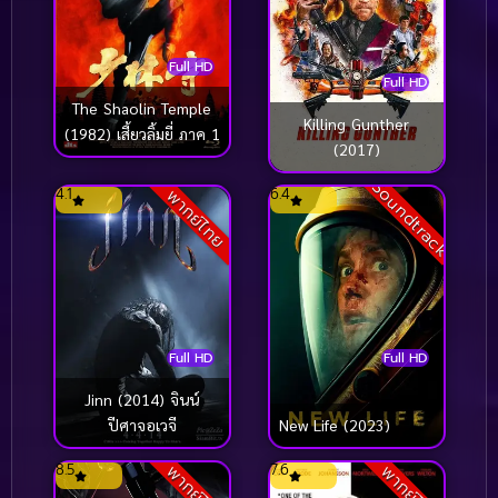
Full HD
Full HD
The Shaolin Temple
Killing Gunther
(1982) เสี้ยวลิ้มยี่ ภาค 1
(2017)
Soundtrack
4.1
6.4
พากย์ไทย
Full HD
Full HD
Jinn (2014) จินน์
ปีศาจอเวจี
New Life (2023)
8.5
7.6
พากย์ไทย
พากย์ไทย