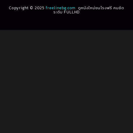
Biography ชีวประวัติ
(61)
Copyright © 2025
1991
freelinebg.com
ดูหนังใหม่ชนโรงฟรี คมชัด
1990
ระดับ FULLHD
1989
1988
Biography ชีวิตจริง
(80)
1987
1986
Black Comedy
(16)
1985
1984
Classic คลาสสิค
(1)
1983
1982
1981
1980
Classic หนังคลาสสิก
(268)
1979
1978
Classic หนังคลาสสิก
(22)
1977
1976
Classic หนังคลาสสิก
(46)
1975
1974
1973
1972
Comedy คอมเมดี้
(1)
1971
1970
Comedy ตลก
(1,076)
1969
1968
Comedy ตลก
(100)
1964
1963