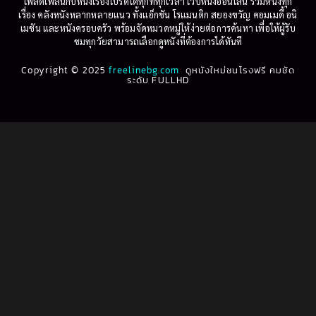
เพลิดเพลินกับหนังเรื่องโปรดได้ทุกที่ทุกเวลา เว็บหนังออนไลน์ รวมหนังทุก
เรื่อง คลังหนังหลากหลายแนว ทั้งแอ็กชัน โรแมนติก สยองขวัญ คอมเมดี้ อนิ
1995
1994
เมชัน และหนังครอบครัว พร้อมจัดหมวดหมู่ให้ง่ายต่อการค้นหา เพื่อให้ผู้รับ
Biography
(3)
ชมทุกวัยสามารถเลือกดูหนังที่ต้องการได้ทันที
1993
1992
Biography ชีวประวัติ
(61)
Copyright © 2025
1991
freelinebg.com
ดูหนังใหม่ชนโรงฟรี คมชัด
1990
ระดับ FULLHD
1989
1988
Biography ชีวิตจริง
(78)
1987
1986
Black Comedy
(16)
1985
1984
Classic คลาสสิค
(1)
1983
1982
1981
1980
Classic หนังคลาสสิก
(46)
1979
1978
Classic หนังคลาสสิก
(262)
1977
1976
Classic หนังคลาสสิก
(22)
1975
1974
1973
1972
Comedy คอมเมดี้
(1)
1971
1970