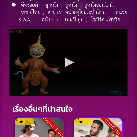
ดีทรอยต์
,
ดู หนัง
,
ดูหนัง
,
ดูหนังออนไลน์
,
พากย์ไทย
,
ส.ว.า.ท. หน่วยจู่โจมระห่ำโลก 2
,
หน่วย
S.W.A.T.
,
หนัง HD
,
เบนนี บูม
,
โรเบิร์ต แพทริค
เรื่องอื่นๆที่น่าสนใจ
Sound Track
7.1
3.3
พากย์ไทย