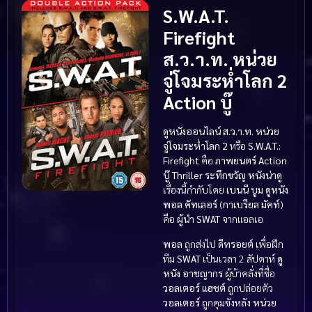
S.W.A.T.
Firefight
ส.ว.า.ท. หน่วย
จู่โจมระห่ำโลก 2
Action บู๊
ดูหนังออนไลน์ ส.ว.า.ท. หน่วย
จู่โจมระห่ำโลก 2
หรือ
S.W.A.T.:
Firefight
คือ
ภาพยนตร์ Action
บู๊
Thriller ระทึกขวัญ
หนังน่าดู
เรื่องนี้กำกับโดย
เบนนี บูม
ดูหนัง
พอล คัทเลอร์
(
กาเบรียล มัคท์
)
คือ
ผู้นำ SWAT
จากแอลเอ
พอล
ถูกส่งไป
ดีทรอยต์
เพื่อฝึก
ทีม
SWAT
เป็นเวลา 2 สัปดาห์
ดู
หนัง
อาชญากร
ผู้บ้าคลั่งที่ชื่อ
วอลเตอร์ แฮชต์
ถูกปล่อยตัว
วอลเตอร์
ถูกคุมขังหลัง
หน่วย