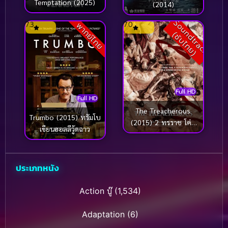
Temptation (2025)
(2014)
S
o
u
n
d
t
r
a
c
k
ซั
บ
ไ
ท
ย
7.3
7.0
พากย์ไทย
(
)
Full HD
Full HD
The Treacherous
Trumbo (2015) ทรัมโบ
(2015) 2 ทรราช โค่น
เขียนฮอลลีวู้ดฉาว
บัลลังก์ [ซับไทย]
ประเภทหนัง
Action บู๊
(1,534)
Adaptation
(6)