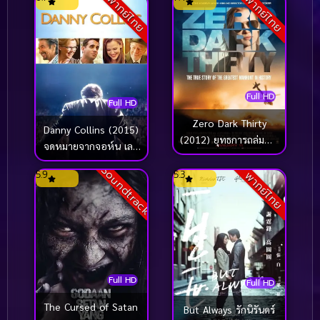
พากย์ไทย
พากย์ไทย
Full HD
Full HD
Zero Dark Thirty
Danny Collins (2015)
(2012) ยุทธการถล่มบิน
จดหมายจากจอห์น เลน
ลาเดน
นอน
Soundtrack
5.9
5.3
พากย์ไทย
Full HD
Full HD
The Cursed of Satan
But Always รักนิรันดร์