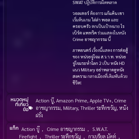
SWAT
ปฏิบัติการผิดพลาด
วอลเตอร์
ต้องการ
แก้แค้น
เขา
เริ่มต้นเกม
ไล่ล่า
พอล
และ
ครอบครัว
ตกเป็นเป้าหมาย
โร
เบิร์ต แพทริค
ร่วมแสดงในหนัง
Crime อาชญากรรม
นี้
ภาพยนตร์
เรื่องนี้แสดง
การต่อสู้
ของ
หน่วยจู่โจม
ส.ว.า.ท. หน่วย
จู่โจมระห่ำโลก 2
เป็น
หนัง HD
แนว
Military
อย่าพลาดดูหนัง
สงคราม
กลางเมืองที่เดิมพันด้วย
ชีวิต
!
หมวดหมู่
Action บู๊
,
Amazon Prime
,
Apple TV+
,
Crime
ที่เกี่ยว
อาชญากรรม
,
Military
,
Thriller ระทึกขวัญ
,
หนัง
ข้อ
ฝรั่ง
แท็ก
Action บู๊
,
Crime อาชญากรรม
,
S.W.A.T.
Firefight
,
Thriller ระทึกขวัญ
,
กาเบรียล มัคท์
,