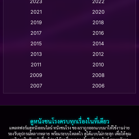
2023
2022
Animation แอนิเมชัน
(1)
2021
2020
2019
2018
Animation แอนิเมชั่น
(1)
2017
2016
Anthology
(2)
2015
2014
Apple TV
(20)
2013
2012
2011
2010
Apple TV+
(318)
2009
2008
Based on a True Story สร้างจากเรื่องจริง
(2)
2007
2006
Based on a True Story เรื่องจริง
(36)
2005
2004
2003
2002
Based on a True Story เรื่องจริง
(74)
2001
2000
ดูหนังชนโรงครบทุกเรื่องในที่เดียว
Based on Novel
(16)
1999
1998
แพลตฟอร์มดูหนังออนไลน์ หนังชนโรง ของเราถูกออกแบบมาให้ใช้งานง่าย
รองรับอุปกรณ์หลากหลาย พร้อมระบบโหลดไว ดูได้แบบไม่กระตุก เพื่อให้คุณ
Betrayal
(1)
1997
1996