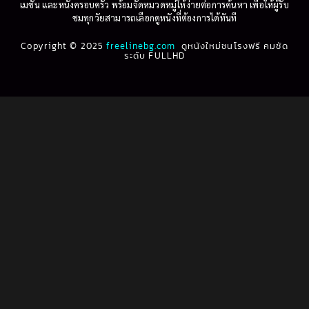
เมชัน และหนังครอบครัว พร้อมจัดหมวดหมู่ให้ง่ายต่อการค้นหา เพื่อให้ผู้รับ
Biography
(3)
ชมทุกวัยสามารถเลือกดูหนังที่ต้องการได้ทันที
1993
1992
Biography ชีวประวัติ
(61)
Copyright © 2025
1991
freelinebg.com
ดูหนังใหม่ชนโรงฟรี คมชัด
1990
ระดับ FULLHD
1989
1988
Biography ชีวิตจริง
(80)
1987
1986
Black Comedy
(16)
1985
1984
Classic คลาสสิค
(1)
1983
1982
1981
1980
Classic หนังคลาสสิก
(264)
1979
1978
Classic หนังคลาสสิก
(22)
1977
1976
Classic หนังคลาสสิก
(46)
1975
1974
1973
1972
Comedy คอมเมดี้
(1)
1971
1970
Comedy ตลก
(1,069)
1969
1968