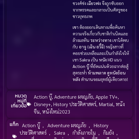
ชวงศ์ซ่ง
เฉียวฟง
จึงถูกขับออก
จากพรรคและกลายเป็นศัตรูของ
ชาวยุทธภพ
เขา
ต้องออกเดินทางเพื่อค้นหา
ความจริงเกี่ยวกับชาติกำเนิดและ
ล้างมลทิน
ระหว่างทาง
เขาได้พบ
กับ
อาจู
(
เฉิน อวี้ฉี
) หญิงสาวที่
คอยช่วยเหลือและเป็นกำลังใจให้
เขา
Sakra
เป็น
หนัง HD
แนว
Action บู๊
ที่อัดแน่นด้วยฉากต่อสู้
สุดระห่ำ
ห้ามพลาด
ดูหนังย้อน
หลัง
ตำนานจอมยุทธ์ผู้เดียวดาย!
หมวด
Action บู๊
,
Adventure ผจญภัย
,
Apple TV+
,
หมู่ที่
Disney+
,
History ประวัติศาสตร์
,
Martial
,
หนัง
เกี่ยวข้อ
จีน
,
หนังใหม่2023
แท็ก
Action บู๊
,
Adventure ผจญภัย
,
History
ประวัติศาสตร์
,
Sakra
,
กำลังภายใน
,
กิมย้ง
,