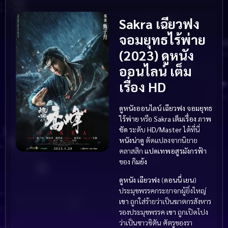
Sakra เฉียวฟง
จอมยุทธไร้พ่าย
(2023) ดูหนัง
ออนไลน์ เต็ม
เรื่อง HD
ดูหนังออนไลน์
เฉียวฟง จอมยุทธ
ไร้พ่าย
หรือ
Sakra
เต็มเรื่อง
ภาพ
ชัด
ระดับ
HD/Master
ได้ที่นี่
หนังน่าดู
ดัดแปลงจากนิยาย
คลาสสิก
แปดเทพอสูรมังกรฟ้า
ของ
กิมย้ง
ดูหนัง
เฉียวฟง
(
ดอนนี่ เยน
)
ประมุขพรรคกระยาจกผู้ยิ่งใหญ่
เขา
ถูกใส่ร้ายว่าเป็นฆาตกรสังหาร
รองประมุขพรรค
เขา
ถูกเปิดโปง
ว่าเป็นชาวชิตัน ศัตรูของรา