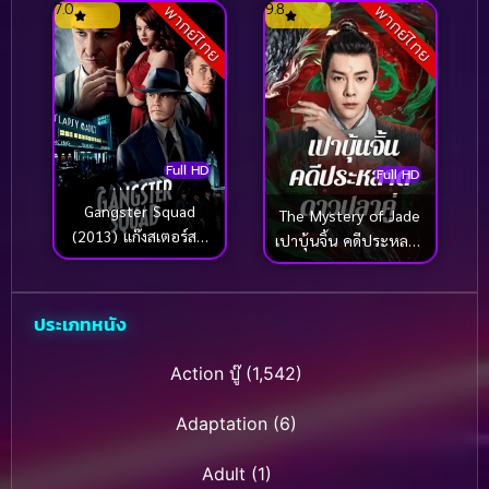
7.0
9.8
พากย์ไทย
พากย์ไทย
(2024)
Full HD
Full HD
Gangster Squad
The Mystery of Jade
(2013) แก๊งสเตอร์สค
เปาบุ้นจิ้น คดีประหลาด
วอด
ดาวปลาคู่ (2024)
ประเภทหนัง
Action บู๊
(1,542)
Adaptation
(6)
Adult
(1)