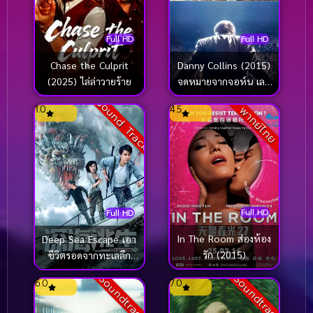
Full HD
Full HD
Chase the Culprit
Danny Collins (2015)
(2025) ไล่ล่าวายร้าย
จดหมายจากจอห์น เลน
นอน
Sound Track
1.0
4.5
พากย์ไทย
Full HD
Full HD
In The Room ส่องห้อง
Deep Sea Escape เอา
รัก (2015)
ชีวิตรอดจากทะเลลึก
(2022)
Soundtrack
Soundtrack
6.0
7.0