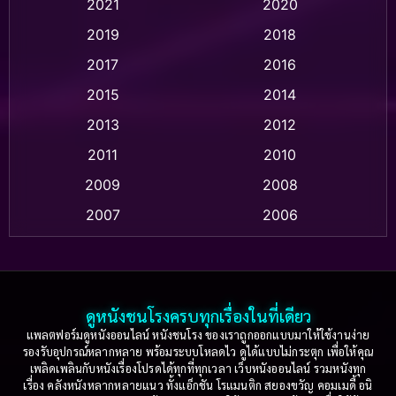
2021
2020
2019
2018
Animation แอนิเมชั่น
(1)
2017
2016
Anthology
(2)
2015
2014
Apple TV
(20)
2013
2012
2011
2010
Apple TV+
(318)
2009
2008
Based on a True Story สร้างจากเรื่องจริง
(2)
2007
2006
Based on a True Story เรื่องจริง
(36)
2005
2004
2003
2002
Based on a True Story เรื่องจริง
(75)
2001
2000
ดูหนังชนโรงครบทุกเรื่องในที่เดียว
Based on Novel
(16)
1999
1998
แพลตฟอร์มดูหนังออนไลน์ หนังชนโรง ของเราถูกออกแบบมาให้ใช้งานง่าย
รองรับอุปกรณ์หลากหลาย พร้อมระบบโหลดไว ดูได้แบบไม่กระตุก เพื่อให้คุณ
Betrayal
(1)
1997
1996
เพลิดเพลินกับหนังเรื่องโปรดได้ทุกที่ทุกเวลา เว็บหนังออนไลน์ รวมหนังทุก
เรื่อง คลังหนังหลากหลายแนว ทั้งแอ็กชัน โรแมนติก สยองขวัญ คอมเมดี้ อนิ
1995
1994