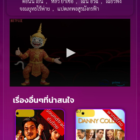
ดอนนี่ เยน
,
หลิว ย่าเซอ
,
เฉิน อวี้ฉี
,
เฉียวฟง
จอมยุทธไร้พ่าย
,
แปดเทพอสูรมังกรฟ้า
เรื่องอื่นๆที่น่าสนใจ
S
o
u
n
t
r
a
c
k
บ
ไ
ท
6.7
พากย์ไทย
d
ซั
ย