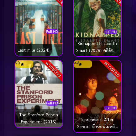
Full HD
Full HD
Kidnapped Elizabeth
Last mile (2024)
Smart (2026) คดีลักพา
ตัว เอลิซาเบธ สมาร์ท
6.9
5.3
พากย์ไทย
พากย์ไทย
Full HD
Full HD
The Stanford Prison
Insomniacs After
Experiment (2015)
School ถ้านอนไม่หลับ
[Subthai ซับไทย]
ไปนับดาวกันไหม