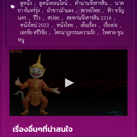
ดูหนัง
,
ดูหนังออนไลน์
,
ตำนานรักสารสิน
,
นาต
ยา จันทร์รุ่ง
,
ผ้าขาวม้าแดง
,
พากย์ไทย
,
ฟ้า ขวัญ
นคร
,
รีวิว
,
สปอย
,
สะพานรักสารสิน 2216
,
หนังใหม่ 2023
,
หนังไทย
,
เต็มเรื่อง
,
เรื่องย่อ
,
เอกชัย ศรีวิชัย
,
โศกนาฏกรรมความรัก
,
ไพศาล ขุน
หนู
เรื่องอื่นๆที่น่าสนใจ