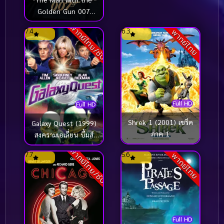
Golden Gun 007
เพชฌฆาตปืนทอง
พากย์ไทย/ซับ
7.4
6.3
พากย์ไทย
(1974)
Full HD
Full HD
Shrek 1 (2001) เชร็ค
Galaxy Quest (1999)
ภาค 1
สงครามเอเลี่ยน บึ้มส์
จักรวาล
พากย์ไทย/ซับ
7.7
5.6
พากย์ไทย
Full HD