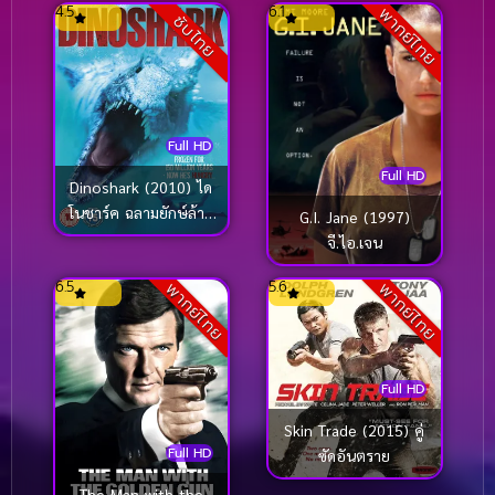
4.5
6.1
พากย์ไทย
ซับไทย
Full HD
Full HD
Dinoshark (2010) ได
โนชาร์ค ฉลามยักษ์ล้าน
G.I. Jane (1997)
ปี
จี.ไอ.เจน
6.5
5.6
พากย์ไทย
พากย์ไทย
Full HD
Skin Trade (2015) คู่
Full HD
ซัดอันตราย
The Man with the