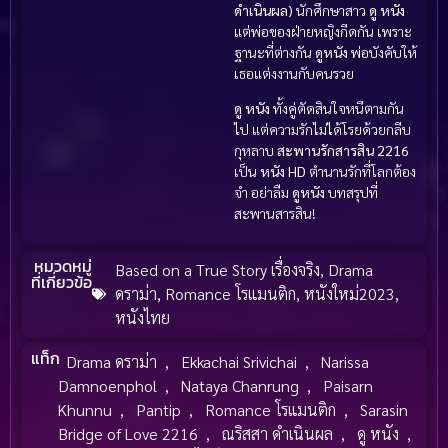
ดำเนินผล)
นักศึกษาสาว
ดู หนัง
แต่พ่อของฝ่ายหญิงกีดกัน เพราะ
ฐานะที่ต่างกัน
ดูหนัง
พ่อบังคับให้
เธอแต่งงานกับคนรวย
ดู หนัง
ทั้งคู่ตัดสินใจหนีตามกัน
ไป แต่ความรักไม่ได้โรยด้วยกลีบ
กุหลาบ
สะพานรักสารสิน 2216
เป็น
หนัง HD
ตำนานรักที่โลกต้อง
จำ อย่าลืม
ดูหนัง
บทสรุปที่
สะพานสารสิน!
หมวดหมู่
Based on a True Story เรื่องจริง
,
Drama
ที่เกี่ยวข้อ
ดราม่า
,
Romance โรแมนติก
,
หนังใหม่2023
,
หนังไทย
แท็ก
Drama ดราม่า
,
Ekkachai Srivichai
,
Narissa
Damnoenphol
,
Nataya Chanrung
,
Paisarn
Khunnu
,
Pantip
,
Romance โรแมนติก
,
Sarasin
Bridge of Love 2216
,
ณริสสา ดำเนินผล
,
ดู หนัง
,