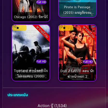
Full HD
Pirate is Passage
(2015) ผจญภัยจอม
Chicago (2002) ชิคาโก้
ตำนานโจรสลัด
7.0
7.0
พากย์ไทย
พากย์ไทย
Full HD
Full HD
Tigerland ค่ายโหดหัวใจ
Don 2 (2011) ดอน นัก
ไม่ยอมสยบ (2000)
ฆ่าหน้าหยก 2
ประเภทหนัง
Action บู๊
(1,534)