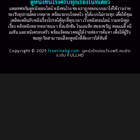
ดูหนังชนโรงครบทุกเรื่องในที่เดียว
Based on Novel
(16)
1999
1998
แพลตฟอร์มดูหนังออนไลน์ หนังชนโรง ของเราถูกออกแบบมาให้ใช้งานง่าย
รองรับอุปกรณ์หลากหลาย พร้อมระบบโหลดไว ดูได้แบบไม่กระตุก เพื่อให้คุณ
Betrayal
(1)
1997
1996
เพลิดเพลินกับหนังเรื่องโปรดได้ทุกที่ทุกเวลา เว็บหนังออนไลน์ รวมหนังทุก
เรื่อง คลังหนังหลากหลายแนว ทั้งแอ็กชัน โรแมนติก สยองขวัญ คอมเมดี้ อนิ
1995
1994
เมชัน และหนังครอบครัว พร้อมจัดหมวดหมู่ให้ง่ายต่อการค้นหา เพื่อให้ผู้รับ
Biography
(3)
ชมทุกวัยสามารถเลือกดูหนังที่ต้องการได้ทันที
1993
1992
Biography ชีวประวัติ
(61)
Copyright © 2025
1991
freelinebg.com
ดูหนังใหม่ชนโรงฟรี คมชัด
1990
ระดับ FULLHD
1989
1988
Biography ชีวิตจริง
(78)
1987
1986
Black Comedy
(16)
1985
1984
Classic คลาสสิค
(1)
1983
1982
1981
1980
Classic หนังคลาสสิก
(262)
1979
1978
Classic หนังคลาสสิก
(22)
1977
1976
Classic หนังคลาสสิก
(46)
1975
1974