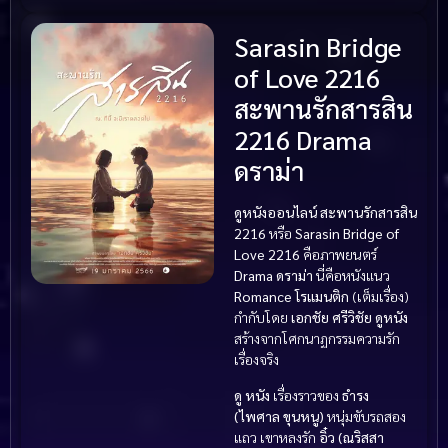
Sarasin Bridge
of Love 2216
สะพานรักสารสิน
2216 Drama
ดราม่า
ดูหนังออนไลน์ สะพานรักสารสิน
2216
หรือ
Sarasin Bridge of
Love 2216
คือภาพยนตร์
Drama ดราม่า
นี่คือหนังแนว
Romance โรแมนติก
(เต็มเรื่อง)
กำกับโดย
เอกชัย ศรีวิชัย
ดูหนัง
สร้างจากโศกนาฏกรรมความรัก
เรื่องจริง
ดู หนัง
เรื่องราวของ
ธำรง
(ไพศาล ขุนหนู)
หนุ่มขับรถสอง
แถว เขาหลงรัก
อิ๋ว (ณริสสา