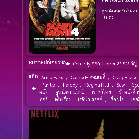
ดู หนัง
และยังต้องเอ
เจ็บตัว!
หมวดหมู่ที่เกี่ยวข้อ
Comedy ตลก
,
Horror สยองขวัญ
แท็ก
Anna Faris
,
Comedy คอมเมดี้
,
Craig Bierko
Pantip
,
Parody
,
Regina Hall
,
Saw
,
Sca
หนัง
,
ดูหนังออนไลน์
,
พากย์ไทย
,
ยำหนังจี้ 
เกอร์
,
เต็มเรื่อง
,
เรจิน่า ฮอลล์
,
เรื่องย่อ
,
เลสล