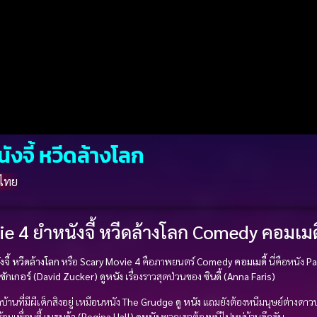
งจี้ หวีดล้างโลก
์ไทย
e 4 ยำหนังจี้ หวีดล้างโลก Comedy คอมเมดี
จี้ หวีดล้างโลก
หรือ
Scary Movie 4
คือภาพยนตร์
Comedy คอมเมดี้
นี่คือหนัง
Pa
 ซักเกอร์ (David Zucker)
ดูหนัง
เรื่องราวสุดป่วนของ
ซินดี้ (Anna Faris)
านที่มีผีเด็กสิงอยู่ เหมือนหนัง
The Grudge
ดู หนัง
แถมยังต้องหนีมนุษย์ต่างดา
อมเพื่อนซี้
เบรนด้า (Regina Hall)
ดูหนัง
พวกเขาต้องหนีไปหมู่บ้านลึกลับ