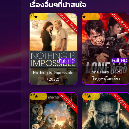
เรื่องอื่นๆที่น่าสนใจ
Sound Track
Soundtra
5.7
Full HD
Full HD
Lone Hero (2025)
Nothing is Impossible
วีรบุรุษผู้โดดเดี่ยว
(2022)
6.9
6.0
พากย์ไทย
พากย์ไท