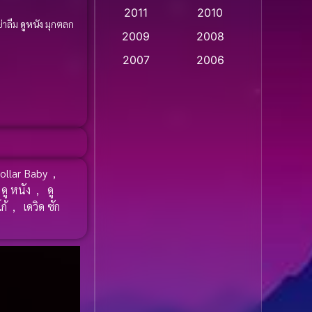
2011
2010
Apple TV
(20)
่าลืม
ดูหนัง
มุกตลก
2009
2008
Apple TV+
(318)
2007
2006
Based on a True Story
2005
2004
สร้างจากเรื่องจริง
(2)
2003
2002
2001
2000
Based on a True Story
เรื่องจริง
(36)
1999
1998
Dollar Baby
,
1997
1996
Based on a True Story
ดู หนัง
,
ดู
เรื่องจริง
(77)
1995
1994
ก้
,
เดวิด ซัก
1993
1992
Based on Novel
(16)
1991
1990
Betrayal
(1)
1989
1988
Biography
(3)
1987
1986