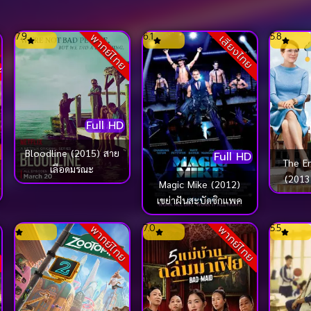
ck
7.9
6.1
5.8
พากย์ไทย
เสียงไทย
Full HD
Bloodline (2015) สาย
Full HD
The En
เลือดมรณะ
(2013
Magic Mike (2012)
เขย่าฝันสะบัดซิกแพค
7.0
5.5
ย
พากย์ไทย
พากย์ไทย