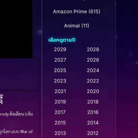
Amazon Prime
(615)
Animal
(11)
เลือกดูตามปี
Animation การ์ตูน
(28)
2029
2028
Animation การ์ตูน
2027
2026
(237)
2025
2024
Animation การ์ตูน
(32)
2023
2022
Animation อนิเมชั่น
(1)
2021
2020
้
2019
2018
Animation แอนิเมชั่น
(1)
2017
2016
rody ล้อเลียน
(เต็ม
Animation แอนิเมชัน
(1)
2015
2014
วบุกโลก แบบ
War of
Anthology
(2)
2013
2012