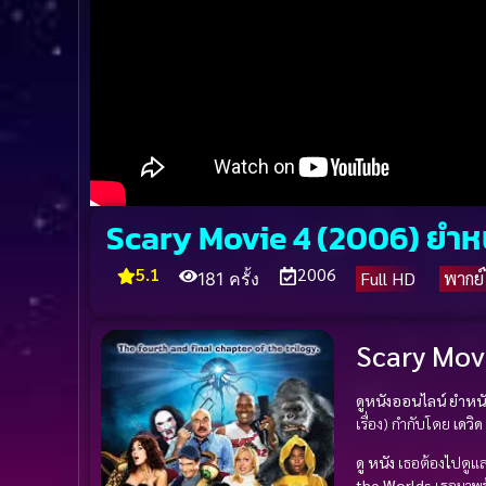
Scary Movie 4 (2006) ยำหนั
5.1
2006
Full HD
พากย
181 ครั้ง
Scary Movi
ดูหนังออนไลน์ ยำหนัง
เรื่อง) กำกับโดย
เดวิด
ดู หนัง
เธอต้องไปดูแลบ้
the Worlds
เธอมาพร้