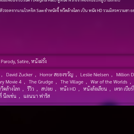
าตัวรอดจากเกมโรคจิต
Saw
ยำหนังจี้ หวีดล้างโลก
เป็น
หนัง HD
รวมมิตรความฮา อย
,
Parody
,
Satire
,
หนังฝรั่ง
,
David Zucker
,
Horror สยองขวัญ
,
Leslie Nielsen
,
Million 
ry Movie 4
,
The Grudge
,
The Village
,
War of the Worlds
,
หวีดล้างโลก
,
รีวิว
,
สปอย
,
หนัง HD
,
หนังล้อเลียน
,
เครก เบียร์โ
ี่ นีลเซ่น
,
แอนนา ฟาริส