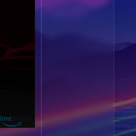
1985
1984
Biography ชีวประวัติ
(61)
1983
1982
1981
1980
Biography ชีวิตจริง
(80)
1979
1978
Black Comedy
(16)
1977
1976
Classic คลาสสิค
(1)
1975
1974
1973
1972
Classic หนังคลาสสิก
1971
1970
(268)
1969
1968
Classic หนังคลาสสิก
1964
1963
(22)
1962
1960
Classic หนังคลาสสิก
1956
1954
(46)
1950
1940
Comedy คอมเมดี้
(1)