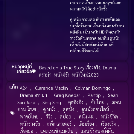
ถ่ายทอดเรื่องราวของมนุษย์และ
ความหวังได้อย่างลึกซึ้ง
ดู หนัง
การแสดงที่ทรงพลังและ
บทที่สร้างจากเรื่องจริง
แดนขังคน
คลั่งฝัน
เป็น
หนัง HD
ที่คอหนัง
รางวัลห้ามพลาด อย่าลืม
ดูหนัง
เพื่อสัมผัสพลังแห่งศิลปะที่
เปลี่ยนชีวิตคนได้!
หมวดหมู่ที่
Based on a True Story เรื่องจริง
,
Drama
เกี่ยวข้อ
ดราม่า
,
หนังฝรั่ง
,
หนังใหม่2023
แท็ก
A24
,
Clarence Maclin
,
Colman Domingo
,
Drama ดราม่า
,
Greg Kwedar
,
Pantip
,
Sean
San Jose
,
Sing Sing
,
คุกซิงซิง
,
ซับไทย
,
ฌอน
ซาน โฮเซ
,
ดู หนัง
,
ดูหนัง
,
ดูหนังออนไลน์
,
พากย์ไทย
,
รีวิว
,
สปอย
,
หนัง 4K
,
หนังชีวิต
,
หนังรางวัล
,
เกร็ก เควเดอร์
,
เต็มเรื่อง
,
เรื่องจริง
,
เรื่องย่อ
,
แคลเรนซ์ แมคลิน
,
แดนขังคนคลั่งฝัน
,