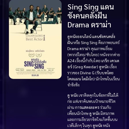
Sing Sing แดน
ขังคนคลั่งฝัน
Drama ดราม่า
ดูหนังออนไลน์ แดนขังคนคลั่ง
ฝัน
หรือ
Sing Sing
คือภาพยนตร์
Drama ดราม่า
คุณภาพเยี่ยม
(พากย์ไทย/ซับไทย) หนังจากค่าย
A24
เรื่องนี้กำกับโดย
เกร็ก เควเด
อร์ (Greg Kwedar)
ดูหนัง
เรื่อง
ราวของ
Divine G (รับบทโดย
โคลแมน โดมิงโก)
นักโทษในเรือน
จำซิงซิง
ดู หนัง
เขาติดคุกในข้อหาที่ไม่ได้
ก่อ แต่เขาค้นพบเป้าหมายชีวิต
ผ่าน
การแสดงละคร
ร่วมกับ
เพื่อนนักโทษ
ดู หนัง
มิตรภาพ
และการเยียวยาจิตใจเกิดขึ้นบน
เวทีเล็กๆ ในคุก
ดูหนัง
หนัง