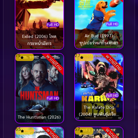
Full HD
Full HD
Air Bud (1997)
Exiled (2006) โหด
ซุปเปอร์หมากึ๋นเทวดา
กระหน่ำมังกร
7.5
2.7
พากย์ไทย
พากย์ไทย
Full HD
Full HD
The Karate Dog
(2004) ตูบพันธุ์เกรียน
The Huntsman (2026)
เดี๋ยวเตะ เดี๋ยวกัด
6.5
5.7
พากย์ไทย
พากย์ไทย