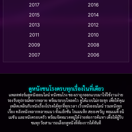
2017
2016
Anthology
(2)
2015
2014
Apple TV
(20)
2013
2012
2011
2010
Apple TV+
(318)
2009
2008
Based on a True Story สร้างจากเรื่องจริง
(2)
2007
2006
Based on a True Story เรื่องจริง
(36)
2005
2004
2003
2002
Based on a True Story เรื่องจริง
(77)
2001
2000
ดูหนังชนโรงครบทุกเรื่องในที่เดียว
Based on Novel
(16)
1999
1998
แพลตฟอร์มดูหนังออนไลน์ หนังชนโรง ของเราถูกออกแบบมาให้ใช้งานง่าย
รองรับอุปกรณ์หลากหลาย พร้อมระบบโหลดไว ดูได้แบบไม่กระตุก เพื่อให้คุณ
Betrayal
(1)
1997
1996
เพลิดเพลินกับหนังเรื่องโปรดได้ทุกที่ทุกเวลา เว็บหนังออนไลน์ รวมหนังทุก
เรื่อง คลังหนังหลากหลายแนว ทั้งแอ็กชัน โรแมนติก สยองขวัญ คอมเมดี้ อนิ
1995
1994
เมชัน และหนังครอบครัว พร้อมจัดหมวดหมู่ให้ง่ายต่อการค้นหา เพื่อให้ผู้รับ
Biography
(3)
ชมทุกวัยสามารถเลือกดูหนังที่ต้องการได้ทันที
1993
1992
Biography ชีวประวัติ
(61)