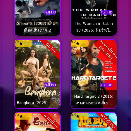
Full HD
Full HD
Sniper 2 (2002) นักฆ่า
The Woman in Cabin
เลือดเย็น ภาค 2
10 (2025) ฝันร้ายใน
ห้องหมายเลข 10
S
o
u
n
d
t
r
a
c
k
ซั
บ
ไ
ท
ย
7.5
5.2
ซับไทย
(
)
Full HD
Full HD
Hard Target 2 (2016)
Bangkera (2025)
คนแกร่งทะลวงเดี่ยว 2
[ซับไทย]
7.2
5.4
พากย์ไทย
พากย์ไทย