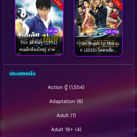
Full HD
Full HD
Fist of Fury (1991)
From Vegas to Macau
คนเล็กต้องใหญ่ ภาค 1
II (2015) โคตรเซียน
(โจวซิงฉือ)
มาเก๊าเขย่าเวกัส 2
ประเภทหนัง
Action บู๊
(1,554)
Adaptation
(6)
Adult
(1)
Adult 18+
(4)