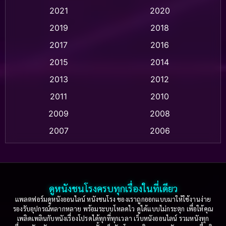
Animation แอนิเมชั่น
(1)
2021
2020
2019
2018
Animation แอนิเมชัน
(1)
2017
2016
Anthology
(2)
2015
2014
Apple TV
(20)
2013
2012
2011
2010
Apple TV+
(318)
2009
2008
Based on a True Story สร้างจากเรื่องจริง
(2)
2007
2006
Based on a True Story เรื่องจริง
(75)
2005
2004
2003
2002
Based on a True Story เรื่องจริง
(36)
2001
2000
ดูหนังชนโรงครบทุกเรื่องในที่เดียว
Based on Novel
(16)
1999
1998
แพลตฟอร์มดูหนังออนไลน์ หนังชนโรง ของเราถูกออกแบบมาให้ใช้งานง่าย
รองรับอุปกรณ์หลากหลาย พร้อมระบบโหลดไว ดูได้แบบไม่กระตุก เพื่อให้คุณ
Betrayal
(1)
1997
1996
เพลิดเพลินกับหนังเรื่องโปรดได้ทุกที่ทุกเวลา เว็บหนังออนไลน์ รวมหนังทุก