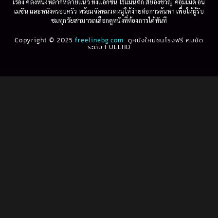
เรื่อง คลังหนังหลากหลายแนว ทั้งแอ็กชัน โรแมนติก สยองขวัญ คอมเมดี้ อนิ
1995
1994
เมชัน และหนังครอบครัว พร้อมจัดหมวดหมู่ให้ง่ายต่อการค้นหา เพื่อให้ผู้รับ
Biography
(3)
ชมทุกวัยสามารถเลือกดูหนังที่ต้องการได้ทันที
1993
1992
Biography ชีวประวัติ
(61)
Copyright © 2025
1991
freelinebg.com
ดูหนังใหม่ชนโรงฟรี คมชัด
1990
ระดับ FULLHD
1989
1988
Biography ชีวิตจริง
(80)
1987
1986
Black Comedy
(16)
1985
1984
Classic คลาสสิค
(1)
1983
1982
1981
1980
Classic หนังคลาสสิก
(264)
1979
1978
Classic หนังคลาสสิก
(22)
1977
1976
Classic หนังคลาสสิก
(46)
1975
1974
1973
1972
Comedy คอมเมดี้
(1)
1971
1970
Comedy ตลก
(1,069)