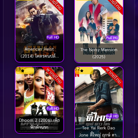
พากย์ไทย
พากย์ไทย
Full HD
Full HD
American Heist
The Noisy Mansion
(2014) โคตรคนปล้น
(2025)
ระห่ำเมือง
6.6
5.2
พากย์ไทย
พากย์ไทย
Full HD
Full HD
Dhoom 2 (2006) เหิร
ฟ้าท้านรก
Tee Yai Rerk Dao
Jone ตี๋ใหญ่ ฤกษ์ ดาว