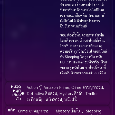
จำ
ของเขาเลือนหายไป
รอย
เข้า
รับการรักษาด้วยเทคโนโลยีใหม่
เขา
กลับมาสืบคดีฆาตกรรมเก่าที่
ยังปิดไม่ได้
นักโทษประหาร
ยืนยันว่าตนบริสุทธิ์
รอย
ต้องรื้อฟื้นความทรงจำเพื่อ
ไขคดี
เขา
พบเงื่อนงำใหม่ที่เชื่อม
โยงกับ
ลอร่า
(
คาเรน กิลแลน
)
ความจริง
ถูกบิดเบือนโดยคนใกล้
ตัว
Sleeping Dogs
เป็น
หนัง
HD
แนว
Thriller ระทึกขวัญ
ห้าม
พลาด
ดูหนังใหม่
การไขปริศนาที่
เดิมพันด้วยความทรงจำและชีวิต!
หมวด
Action บู๊
,
Amazon Prime
,
Crime อาชญากรรม
,
หมู่ที่
Detective สืบสวน
,
Mystery ลึกลับ
,
Thriller
เกี่ยว
ข้อ
ระทึกขวัญ
,
หนัง2024
,
หนังฝรั่ง
แท็ก
Crime อาชญากรรม
,
Mystery ลึกลับ
,
Sleeping