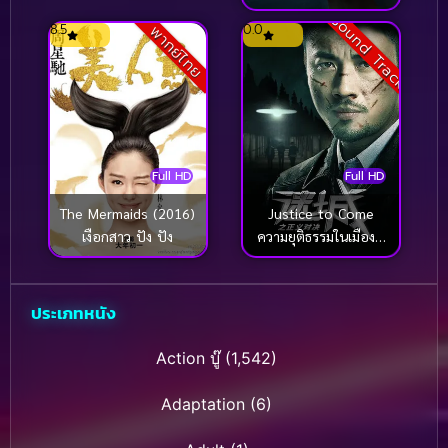
โจร (2025)
Sound Track
8.5
0.0
พากย์ไทย
Full HD
Full HD
The Mermaids (2016)
Justice to Come
เงือกสาว ปัง ปัง
ความยุติธรรมในเมืองที่
สาบสูญ (2023)
ประเภทหนัง
Action บู๊
(1,542)
Adaptation
(6)