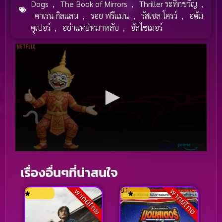
Dogs
,
The Book of Mirrors
,
Thriller ระทึกขวัญ
,
คาเรน กิลแลน
,
รอย ฟรีแมน
,
รัสเซล โครว์
,
อดัม
คูเปอร์
,
อย่าแหย่หมาหลับ
,
อัลไซเมอร์
เรื่องอื่นๆที่น่าสนใจ
8.1
พากย์ไทย
พากย์ไทย