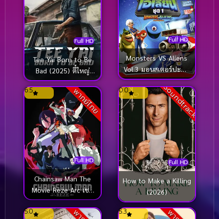
Full HD
Full HD
Monsters VS Aliens
Tee Yai Born to Be
Vol.3 มอนสเตอร์ปะทะ
Bad (2025) ตี๋ใหญ่
เอเลี่ยน ชุด 3
ฤกษ์ดาวโจร
Soundtrack
6.5
0.0
พากย์ไทย
Full HD
Full HD
Chainsaw Man The
How to Make a Killing
Movie Reze Arc เชน
(2026)
ซอว์ แมน เดอะ มูฟวี่
5.0
5.3
เรื่องราวของเรเซ่ (2025)