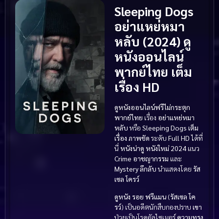
Sleeping Dogs
อย่าแหย่หมา
หลับ (2024) ดู
หนังออนไลน์
พากย์ไทย เต็ม
เรื่อง HD
ดูหนังออนไลน์ฟรีไม่กระตุก
พากย์ไทย
เรื่อง
อย่าแหย่หมา
หลับ
หรือ
Sleeping Dogs
เต็ม
เรื่อง
ภาพชัด
ระดับ
Full HD
ได้ที่
นี่
หนังน่าดู
หนังใหม่ 2024
แนว
Crime อาชญากรรม
และ
Mystery ลึกลับ
นำแสดงโดย
รัส
เซล โครว์
ดูหนัง
รอย ฟรีแมน
(
รัสเซล โค
รว์
) เป็นอดีตนักสืบกองปราบ
เขา
ป่วยเป็นโรคอัลไซเมอร์
ความทรง