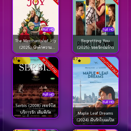
Full HD
Full HD
The Merchants of Joy
Regretting You
(2025) นักค้าความ
(2025) รอยรักปมร้าว
สุขสันต์
Soundtrack
6.1
4.7
พากย์ไทย
Full HD
Full HD
Serbis (2008) เซอร์บิส
บริการรัก เต็มพิกัด
Maple Leaf Dreams
(2024) ฝันรักใบเมเปิล