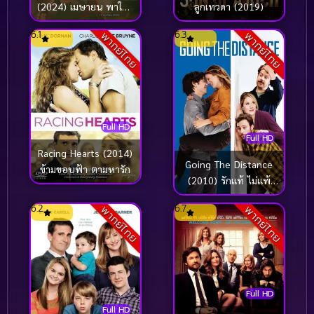
(2024) เมษายน พาใคร
ลูกเทวดา (2019)
บางคนกลับมา
6.1
6.3
พากย์ไทย
พากย์ไทย
Full HD
Full HD
Racing Hearts (2014)
Going The Distance
ข้ามขอบฟ้า ตามหารัก
(2010) รักแท้ ไม่แพ้
ระยะทาง
6.2
6.7
พากย์ไทย
พากย์ไทย
Full HD
Full HD