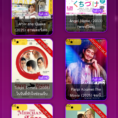
Full HD
Full HD
Angel Home (2013)
After the Quake
[พากย์ไทย]
(2025) อาฟเตอร์เดอะ
เควก
Soundtrack
7.6
6.3
พากย์ไทย
Full HD
Full HD
Tokyo Sonata (2008)
Paripi Koumei The
ในวันที่หัวใจซ่อนเจ็บ
Movie (2025) ขงเบ้ง
เจาะเวลามาปั้นดาว
Soundtrack
Soundtrack
6.6
6.0