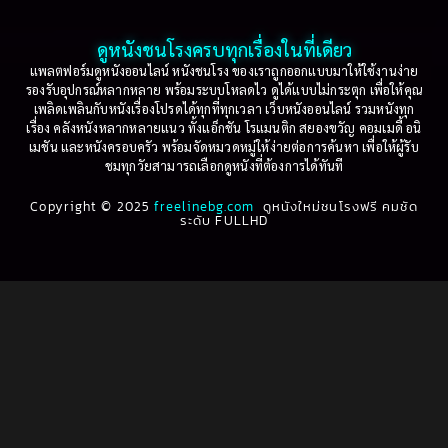
2003
2002
Based on a True Story เรื่องจริง
(79)
2001
2000
ดูหนังชนโรงครบทุกเรื่องในที่เดียว
Based on Novel
(16)
1999
1998
แพลตฟอร์มดูหนังออนไลน์ หนังชนโรง ของเราถูกออกแบบมาให้ใช้งานง่าย
รองรับอุปกรณ์หลากหลาย พร้อมระบบโหลดไว ดูได้แบบไม่กระตุก เพื่อให้คุณ
Betrayal
(1)
1997
1996
เพลิดเพลินกับหนังเรื่องโปรดได้ทุกที่ทุกเวลา เว็บหนังออนไลน์ รวมหนังทุก
เรื่อง คลังหนังหลากหลายแนว ทั้งแอ็กชัน โรแมนติก สยองขวัญ คอมเมดี้ อนิ
1995
1994
เมชัน และหนังครอบครัว พร้อมจัดหมวดหมู่ให้ง่ายต่อการค้นหา เพื่อให้ผู้รับ
Biography
(3)
ชมทุกวัยสามารถเลือกดูหนังที่ต้องการได้ทันที
1993
1992
Biography ชีวประวัติ
(61)
Copyright © 2025
1991
freelinebg.com
ดูหนังใหม่ชนโรงฟรี คมชัด
1990
ระดับ FULLHD
1989
1988
Biography ชีวิตจริง
(81)
1987
1986
Black Comedy
(16)
1985
1984
Classic คลาสสิค
(1)
1983
1982
1981
1980
Classic หนังคลาสสิก
(22)
1979
1978
Classic หนังคลาสสิก
(46)
1977
1976