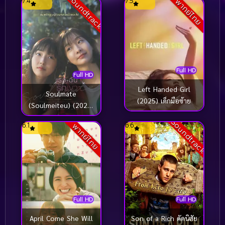
Soundtrack
7.4
7.5
พากย์ไทย
Full HD
Full HD
Left Handed Girl
Soulmate
(2025) เด็กมือซ้าย
(Soulmeiteu) (2023)
เธอ ฉัน รักเขา
Soundtrack
6.1
6.6
พากย์ไทย
Full HD
Full HD
April Come She Will
Son of a Rich ดัดนิสัย