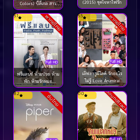
(2015) ขุดใจหาไฟรัก
Colors) บีลี่เกล สาว
น้อยวัยวุ่น (ซับไทย)
5.1
5.5
พากย์ไทย
พากย์ไทย
Full HD
Full HD
เลิฟอะรูมิไลค์ รักอะไร
ฟรีแลนซ์ ห้ามป่วย ห้าม
ไม่รู้ Love Arumirai
พัก ห้ามรักหมอ
(2015)
Freelance (2015)
Soundtrack
8.2
0.0
ซับไทย
Full HD