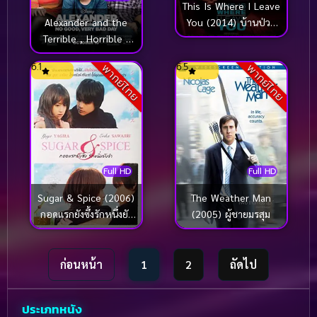
This Is Where I Leave
You (2014) บ้านป่วน
Alexander and the
รวมญาติ
Terrible , Horrible ,
No Good , Very Bad
6.1
6.5
พากย์ไทย
พากย์ไทย
Day (2014) อเล็กซานเด
อร์ กับวันมหาซวยห่วย
สุดๆ
Full HD
Full HD
Sugar & Spice (2006)
The Weather Man
กอดแรกยังซึ้งรักหนึ่งยัง
(2005) ผู้ชายมรสุม
จำ
ก่อนหน้า
1
2
ถัดไป
ประเภทหนัง