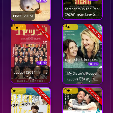
Full HD
Strangers in the Park
(2026) คนแปลกหน้าใน
Piper (2016)
สวน
6.6
7.4
พากย์ไทย
พากย์ไทย
Full HD
Full HD
Judge! (2014) [พากย์
My Sister’s Keeper
ไทย]
(2009) ชีวิตหนู…ขอ
ลิขิตเอง
5
5.9
พากย์ไทย
พากย์ไทย