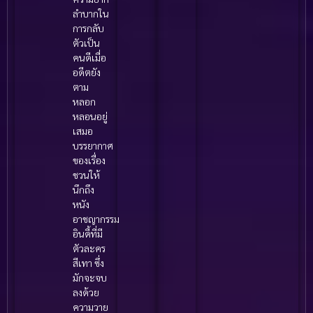
ลำบากใน
การกลับ
ตัวเป็น
คนดีเมื่อ
อดีตยัง
ตาม
หลอก
หลอนอยู่
เสมอ
บรรยากาศ
ของเรื่อง
ชวนให้
นึกถึง
หนัง
อาชญากรรม
อินดี้ที่มี
ตัวละคร
สีเทา ซึ่ง
มักจะจบ
ลงด้วย
ความวาย