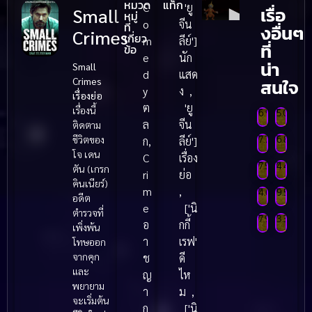
หมวด
แท็ก
C
'ยู
เรื่อ
Small
หมู่
o
จีน
ที่
งอื่นๆ
Crimes
เกี่ยว
m
ลีย์']
ที่
ข้อ
e
นัก
น่า
Small
d
แสด
สนใจ
Crimes
y
ง
,
เรื่องย่อ
M
M
ต
'ยู
เรื่องนี้
i
a
6.9
5.0
C
D
ล
จีน
ติดตาม
g
n
พ
h
i
ชีวิตของ
7.7
6.8
ก
,
ลีย์']
r
i
า
A
L
โจ เดน
a
s
ก
ก
C
เรื่อง
a
f
พ
F
e
ย์
ย์
7.5
4.4
ตัน (เกรก
n
t
ri
ย่อ
า
ไ
ไ
A
I
t
e
a
g
ก
ก
ท
ท
คินเนียร์)
g
u
m
,
พ
S
L
ย์
ย์
ย
ย
i
s
4.6
9.5
t
e
อดีต
า
ไ
ไ
K
T
e
r
e
['นิ
u
o
o
t
ก
ก
ท
ท
ตำรวจที่
h
n
a
h
ย์
ย์
ย
ย
l
b
7.9
3.3
n
v
อ
กกี้
n
W
เพิ่งพ้น
ไ
ไ
e
d
l
e
i
i
ก
ท
ท
d
e
ค
e
า
เรฟ'
u
โทษออก
พ
ย์
ย
ย
r
a
H
K
n
n
a
า
ไ
a
L
ร
s
จากคุก
ช
ดี
d
s
r
ก
ก
ท
o
a
g
(
T
ย์
ย์
ย
และ
y
i
อ
t
ญ
ไห
M
y
r
ไ
ไ
N
n
(
2
a
พยายาม
A
z
บ
(
ท
ท
า
ม
,
i
A
c
ย
ย
a
e
2
0
จะเริ่มต้น
f
z
k
ค
2
ก
['นิ
r
m