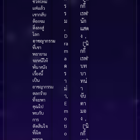
a
F
0
0
ชีวิตใหม่
f
y
รั
0
ร
กกี้
a
a
แต่แล้ว
H
i
0
7
a
ไ
ว
2
ร
เรฟ'
c
z
เขากลับ
o
l
8
)
i
อ
เ
2
l
o
ม
นัก
ต้องจม
(
e
)
จ้
r
เ
ป็
)
e
n
ดิ่งลงสู่
,
แสด
2
s
ก
อ
มี
ลิ
ด
โลก
(
s
D
ง
,
0
L
ร
ง
รั
ฟ
ผ
อาชญากรรม
2
ศึ
ra
['นิ
1
i
ะ
ห
ก
ลิ
จ
ที่เขา
0
ก
m
กกี้
3
f
ช
ล
กั
ซ
พยายาม
ญ
2
ท
a
เรฟ'
)
e
า
อ
จะหนีให้
บ
ซี่
ภั
6
ะ
ด
บท
โ
o
ก
น
พ้น หนัง
ซั
(
ย
)
ลุ
อ้
f
ร
บา
ป
ซ่
เรื่องนี้
น
2
(
ฟ้
รั
T
เป็น
ม
อ
า
ทน่
เ
0
2
า
อาชญากรรม
ก
r
ป
น
ม่
า
ด
2
0
ต
ตลกร้าย
สุ
i
ริ
ผ
า
,
จับ
ย์
3
2
ร
ที่จะพา
ด
a
ศ
ว
E
ตา
(
)
3
คุณไป
ะ
ชี
l
น
า
m
มอ
2
)
พบกับ
กู
วิ
(
า
o
ง
,
0
การ
ล
ต
2
ค
ti
['นิ
2
ตัดสินใจ
ห
0
ดี
ที่ผิด
3
o
กกี้
ย
1
อำ
พลาด
)