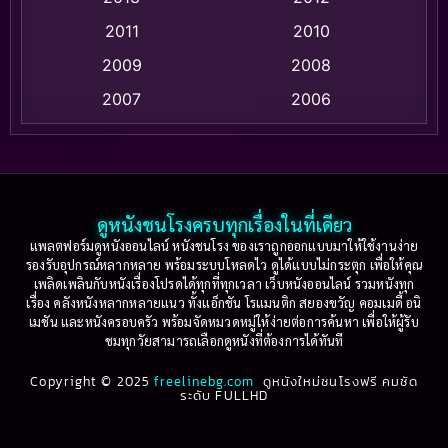
2011
2010
Apple TV+
(318)
2009
2008
Based on a True Story สร้างจากเรื่องจริง
(2)
2007
2006
Based on a True Story เรื่องจริง
(36)
2005
2004
2003
2002
Based on a True Story เรื่องจริง
(77)
2001
2000
ดูหนังชนโรงครบทุกเรื่องในที่เดียว
Based on Novel
(16)
1999
1998
แพลตฟอร์มดูหนังออนไลน์ หนังชนโรง ของเราถูกออกแบบมาให้ใช้งานง่าย
รองรับอุปกรณ์หลากหลาย พร้อมระบบโหลดไว ดูได้แบบไม่กระตุก เพื่อให้คุณ
Betrayal
(1)
1997
1996
เพลิดเพลินกับหนังเรื่องโปรดได้ทุกที่ทุกเวลา เว็บหนังออนไลน์ รวมหนังทุก
1995
1994
เรื่อง คลังหนังหลากหลายแนว ทั้งแอ็กชัน โรแมนติก สยองขวัญ คอมเมดี้ อนิ
Biography
(3)
เมชัน และหนังครอบครัว พร้อมจัดหมวดหมู่ให้ง่ายต่อการค้นหา เพื่อให้ผู้รับ
1993
1992
ชมทุกวัยสามารถเลือกดูหนังที่ต้องการได้ทันที
Biography ชีวประวัติ
(61)
1991
1990
Copyright © 2025
freelinebg.com
ดูหนังใหม่ชนโรงฟรี คมชัด
ระดับ FULLHD
1989
1988
Biography ชีวิตจริง
(80)
1987
1986