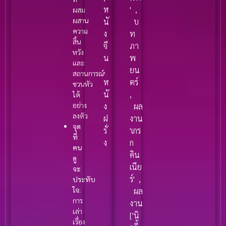
ห
'
,
ผสม
ผสาน
นั
บ
ความ
ง
ท
สิ้น
จี
ภา
หวัง
น
พ
และ
,
ยน
สถานการณ์
ห
ตร์
ชวนหัว
นั
,
ได้
อย่าง
ง
ผล
ลงตัว
ฝ
งาน
จุด
รั่
'เกร
ที่
ง
ก
คน
คิน
ดู
เนีย
จะ
ร์'
,
ประทับ
ใจ:
ผล
การ
งาน
เล่า
['นิ
เรื่อง