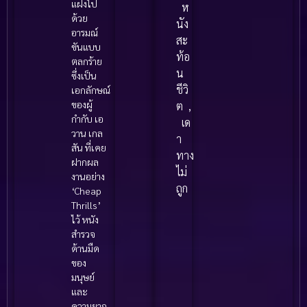
แฝงไป
ห
ด้วย
นัง
อารมณ์
สะ
ขันแบบ
ท้อ
ตลกร้าย
น
ซึ่งเป็น
ชีวิ
เอกลักษณ์
ของผู้
ต
,
กำกับ เอ
เด
วาน เกล
า
สัน ที่เคย
ทาง
ฝากผล
ไม่
งานอย่าง
ถูก
‘Cheap
Thrills’
ไว้ หนัง
สำรวจ
ด้านมืด
ของ
มนุษย์
และ
ความยาก