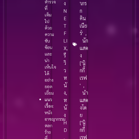
ตำรวจ
ง
'เกร
ที่
N
ก
เต็ม
E
คิน
ไป
T
เนีย
ด้วย
F
ร์'
,
ความ
LI
นัก
ซับ
ซ้อน
X
,
แสด
และ
รี
ง
น่า
วิ
['นิ
เห็นใจ
ว
กกี้
ได้
ห
เรฟ
อย่าง
นั
'
,
ยอด
ง
,
นำ
เยี่ยม
แนว
ห
แสด
เรื่อง:
นั
งโด
หนัง
ง
ย
อาชญากรรม
H
['นิ
ตลก
D
กกี้
ร้าย
,
เรฟ
ที่