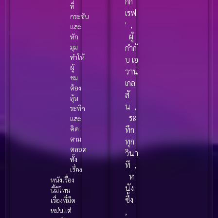
กกี้
ที่
เรฟ
กระชับ
'
,
และ
ผู้
หัก
มุม
กำกั
ทำให้
บ เอ
ผู้
วาน
ชม
เกล
ต้อง
สั
ลุ้น
น
,
ระทึก
ระ
และ
คิด
ทึก
ตาม
ทุก
ตลอด
วินา
ทั้ง
ที
,
เรื่อง
ห
หนังเรื่อง
นัง
นี้มีโทน
ซึ้ง
เรื่องที่มืด
หม่นแต่
,