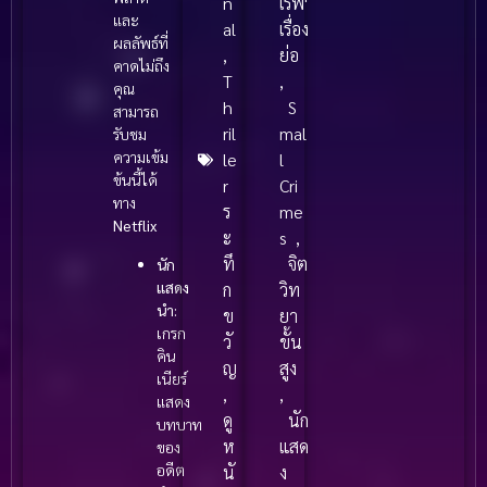
n
เรฟ'
า
0
พ
และ
al
เรื่อง
ง
)
ร
ผลลัพธ์ที่
,
ย่อ
(
คาดไม่ถึง
ค
า
T
,
2
คุณ
น
ง
h
S
0
สามารถ
อั
ril
mal
1
รับชม
น
ความเข้ม
le
l
1
ต
ข้นนี้ได้
)
r
Cri
ร
ทาง
ร
me
า
Netflix
ะ
s
,
ย
ทึ
จิต
นัก
ต
แสดง
ก
วิท
า
นำ:
ข
ยา
ย
เกรก
วั
ขั้น
ไ
คิน
ม่
ญ
สูง
เนียร์
เ
,
,
แสดง
ป็
ดู
นัก
บทบาท
น
ห
แสด
ของ
อดีต
นั
ง