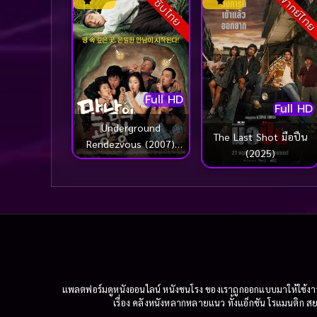
พากย์ไท
ซับไทย
Full HD
Full HD
Underground
The Last Shot มือปืน
Rendezvous (2007)
(2025)
เปิ่น ปั่น ป่วน
แพลตฟอร์มดูหนังออนไลน์ หนังชนโรง ของเราถูกออกแบบมาให้ใช้งานง่
เรื่อง คลังหนังหลากหลายแนว ทั้งแอ็กชัน โรแมนติก สยอ