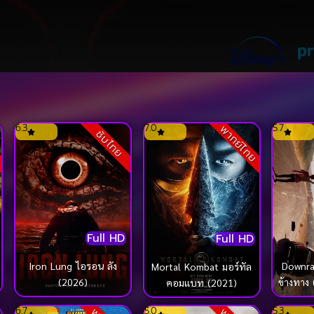
6.3
7.0
5.7
ย
พากย์ไทย
ซับไทย
Full HD
Full HD
Iron Lung ไอรอน ลัง
Downrange ล
Mortal Kombat มอร์ทัล
(2026)
ข้างทาง
คอมแบท (2021)
6.7
5.0
5.3