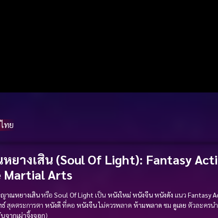
์ไทย
หยางเสิน (Soul Of Light)
:
Fantasy
Act
e
Martial Arts
ญญาณหยางเสิน
หรือ
Soul Of Light
เป็น
หนังใหม่
หนังจีน
หนังดัง
แนว
Fantasy
A
ธ์
สุดตระการตา
หนังดี
ที่คอ
หนังจีน
ไม่ควรพลาด
ห้ามพลาด
ชม
ดูเลย
ตัวละครนำ
ับจากเผ่าจิ้งจอก
)