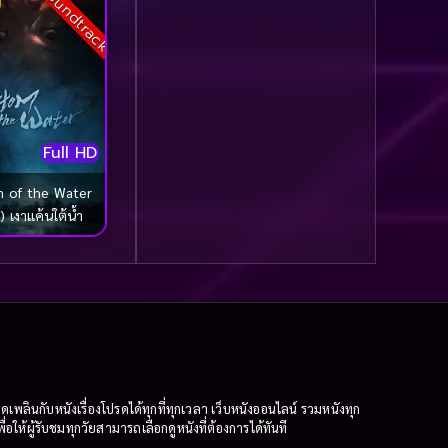
Soundtrack
รุ่น
(21)
Community
(1)
Contemporary ร่วมสมัย
(1)
Full HD
Crime อาชญากรรม
(114)
 of the Water
 เงาแค้นใต้น้ำ
Crime อาชญากรรม
(716)
Crime อาชญากากรรม
(1)
Cult Film
(9)
ินกับหนังเรื่องโปรดได้ทุกที่ทุกเวลา เว็บหนังออนไลน์ รวมหนังทุก
Culture
(15)
ให้ผู้รับชมทุกวัยสามารถเลือกดูหนังที่ต้องการได้ทันที