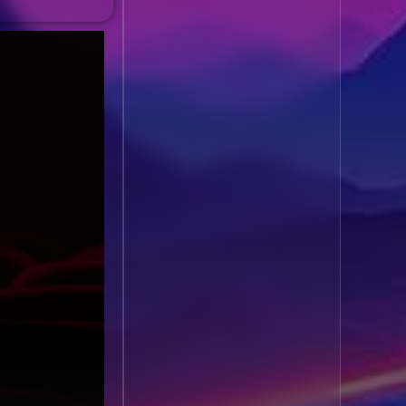
1985
1984
Biography ชีวประวัติ
(61)
1983
1982
1981
1980
Biography ชีวิตจริง
(80)
1979
1978
Black Comedy
(16)
1977
1976
Classic คลาสสิค
(1)
1975
1974
1973
1972
Classic หนังคลาสสิก
1971
1970
(264)
1969
1968
Classic หนังคลาสสิก
1964
1963
(22)
1962
1960
Classic หนังคลาสสิก
1956
1954
(46)
1950
1940
Comedy คอมเมดี้
(1)