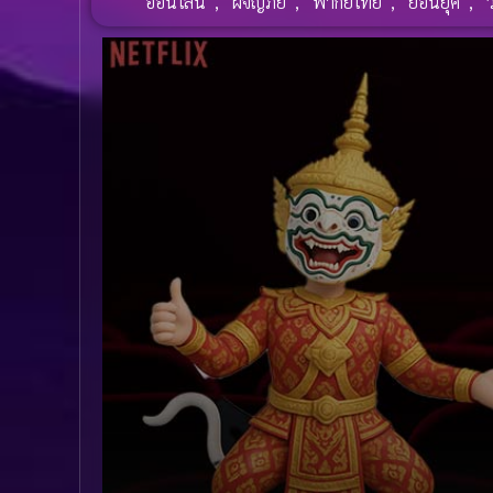
ออนไลน์
,
ผจญภัย
,
พากย์ไทย
,
ย้อนยุค
,