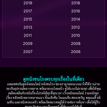
2019
2018
Animation แอนิเมชั่น
(1)
2017
2016
Anthology
(2)
2015
2014
Apple TV
(20)
2013
2012
2011
2010
Apple TV+
(318)
2009
2008
Based on a True Story สร้างจากเรื่องจริง
(2)
2007
2006
Based on a True Story เรื่องจริง
(36)
2005
2004
2003
2002
Based on a True Story เรื่องจริง
(74)
2001
2000
ดูหนังชนโรงครบทุกเรื่องในที่เดียว
Based on Novel
(16)
1999
1998
แพลตฟอร์มดูหนังออนไลน์ หนังชนโรง ของเราถูกออกแบบมาให้ใช้งานง่าย
รองรับอุปกรณ์หลากหลาย พร้อมระบบโหลดไว ดูได้แบบไม่กระตุก เพื่อให้คุณ
Betrayal
(1)
1997
1996
เพลิดเพลินกับหนังเรื่องโปรดได้ทุกที่ทุกเวลา เว็บหนังออนไลน์ รวมหนังทุก
เรื่อง คลังหนังหลากหลายแนว ทั้งแอ็กชัน โรแมนติก สยองขวัญ คอมเมดี้ อนิ
1995
1994
เมชัน และหนังครอบครัว พร้อมจัดหมวดหมู่ให้ง่ายต่อการค้นหา เพื่อให้ผู้รับ
Biography
(3)
ชมทุกวัยสามารถเลือกดูหนังที่ต้องการได้ทันที