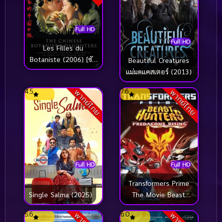
Full HD
Full HD
Les Filles du
Botaniste (2006) [ซับ
Beautiful Creatures
ไทย]
แม่มดแคสเตอร์ (2013)
4.5
7.6
พากย์ไทย
พากย์ไทย
Full HD
Full HD
Transformers Prime
Single Salma (2025)
The Movie Beast
Hunters Predacons
5.6
6.0
Rising (2013) อภิมหา