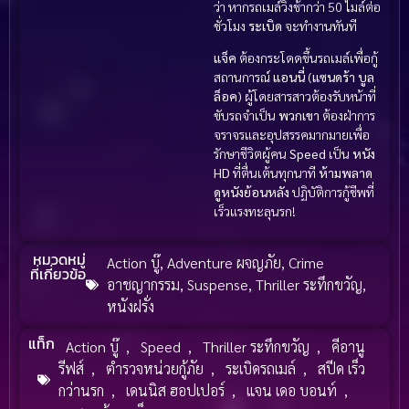
ว่า หากรถเมล์วิ่งช้ากว่า 50 ไมล์ต่อ
ชั่วโมง
ระเบิด
จะทำงานทันที
แจ็ค
ต้องกระโดดขึ้นรถเมล์เพื่อกู้
สถานการณ์
แอนนี่
(
แซนดร้า บูล
ล็อค
) ผู้โดยสารสาวต้องรับหน้าที่
ขับรถจำเป็น
พวกเขา
ต้องฝ่าการ
จราจรและอุปสรรคมากมายเพื่อ
รักษาชีวิตผู้คน
Speed
เป็น
หนัง
HD
ที่ตื่นเต้นทุกนาที
ห้ามพลาด
ดูหนังย้อนหลัง
ปฏิบัติการกู้ชีพที่
เร็วแรงทะลุนรก!
หมวดหมู่
Action บู๊
,
Adventure ผจญภัย
,
Crime
ที่เกี่ยวข้อ
อาชญากรรม
,
Suspense
,
Thriller ระทึกขวัญ
,
หนังฝรั่ง
แท็ก
Action บู๊
,
Speed
,
Thriller ระทึกขวัญ
,
คีอานู
รีฟส์
,
ตำรวจหน่วยกู้ภัย
,
ระเบิดรถเมล์
,
สปีด เร็ว
กว่านรก
,
เดนนิส ฮอปเปอร์
,
แจน เดอ บอนท์
,