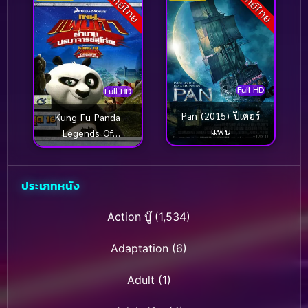
พากย์ไทย
พากย์ไทย
สงครามจักรกลล้างเผ่า
พันธุ์ ฟื้นชีพกองทัพ
พรีเดคอนส์
Full HD
Full HD
Pan (2015) ปีเตอร์
Kung Fu Panda
แพน
Legends Of
Awesomeness Vol.16
กังฟูแพนด้า ตำนาน
ปรมาจารย์สุโค่ย! ชุด16
ประเภทหนัง
Action บู๊
(1,534)
Adaptation
(6)
Adult
(1)