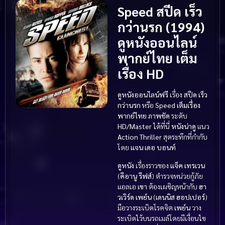
Speed สปีด เร็ว
กว่านรก (1994)
ดูหนังออนไลน์
พากย์ไทย เต็ม
เรื่อง HD
ดูหนังออนไลน์ฟรี
เรื่อง
สปีด เร็ว
กว่านรก
หรือ
Speed
เต็มเรื่อง
พากย์ไทย
ภาพชัด
ระดับ
HD/Master
ได้ที่นี่
หนังน่าดู
แนว
Action Thriller
สุดระทึกที่กำกับ
โดย
แจน เดอ บอนท์
ดูหนัง
เรื่องราวของ
แจ็ค เทรเวน
(
คีอานู รีฟส์
) ตำรวจหน่วยกู้ภัย
แอลเอ
เขา
ต้องเผชิญหน้ากับ
ฮา
วเวิร์ด เพย์น
(
เดนนิส ฮอปเปอร์
)
มือวางระเบิดโรคจิต
เพย์น
วาง
ระเบิดไว้บนรถเมล์โดยมีเงื่อนไข