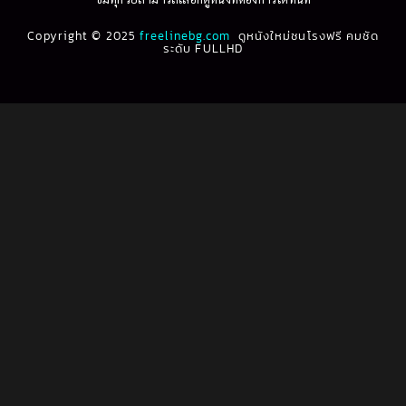
1993
1992
Biography ชีวประวัติ
(61)
Copyright © 2025
1991
freelinebg.com
ดูหนังใหม่ชนโรงฟรี คมชัด
1990
ระดับ FULLHD
1989
1988
Biography ชีวิตจริง
(78)
1987
1986
Black Comedy
(16)
1985
1984
Classic คลาสสิค
(1)
1983
1982
1981
1980
Classic หนังคลาสสิก
(262)
1979
1978
Classic หนังคลาสสิก
(22)
1977
1976
Classic หนังคลาสสิก
(46)
1975
1974
1973
1972
Comedy คอมเมดี้
(1)
1971
1970
Comedy ตลก
(1,060)
1969
1968
Comedy ตลก
(100)