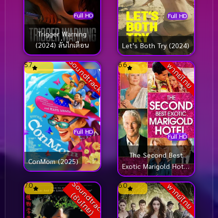
Full HD
Full HD
Trigger Warning
(2024) ลั่นไกเตือน
Let’s Both Try (2024)
Soundtrack
5.7
6.6
พากย์ไทย
Full HD
Full HD
The Second Best
ConMom (2025)
Exotic Marigold Hotel
(2015) โรงแรมสวรรค์
S
o
u
n
d
t
r
a
c
k
ซั
บ
ไ
ท
ย
7.0
6.0
พากย์ไทย
อัศจรรย์หัวใจ 2
(
)