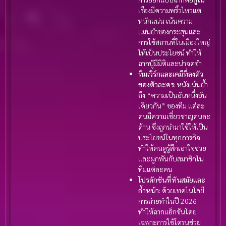
เรื่องมีความพริ้วไหวแต่
หนักแน่น เน้นความ
แม่นยำของกระสุนและ
การใช้สถานที่ในเมืองใหญ่
ให้เป็นประโยชน์ ทำให้
ฉากบู๊มีมิติและน่าจดจำ
ทีมเวิร์กและเคมีที่ลงตัว
ของตัวละคร:
หนังเน้นย้ำ
ถึง “ความเป็นอันหนึ่งอัน
เดียวกัน” ของทีม แต่ละ
คนมีความเชี่ยวชาญคนละ
ด้าน ซึ่งถูกนำมาใช้ให้เป็น
ประโยชน์ในทุกภารกิจ
ทำให้คนดูรู้สึกเอาใจช่วย
และผูกพันกับสมาชิกใน
ทีมแต่ละคน
โปรดักชันที่ทันสมัยและ
ล้ำหน้า:
ด้วยเทคโนโลยี
การถ่ายทำในปี 2026
ทำให้ฉากแอ็กชันโดย
เฉพาะการใช้โดรนช่วย