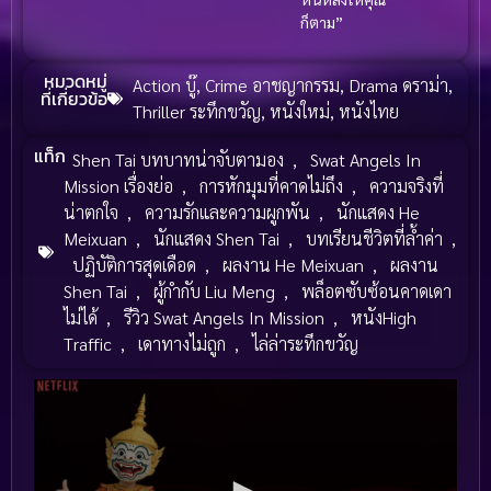
ก็ตาม”
หมวดหมู่
Action บู๊
,
Crime อาชญากรรม
,
Drama ดราม่า
,
ที่เกี่ยวข้อ
Thriller ระทึกขวัญ
,
หนังใหม่
,
หนังไทย
แท็ก
Shen Tai บทบาทน่าจับตามอง
,
Swat Angels In
Mission เรื่องย่อ
,
การหักมุมที่คาดไม่ถึง
,
ความจริงที่
น่าตกใจ
,
ความรักและความผูกพัน
,
นักแสดง He
Meixuan
,
นักแสดง Shen Tai
,
บทเรียนชีวิตที่ล้ำค่า
,
ปฏิบัติการสุดเดือด
,
ผลงาน He Meixuan
,
ผลงาน
Shen Tai
,
ผู้กำกับ Liu Meng
,
พล็อตซับซ้อนคาดเดา
ไม่ได้
,
รีวิว Swat Angels In Mission
,
หนังHigh
Traffic
,
เดาทางไม่ถูก
,
ไล่ล่าระทึกขวัญ