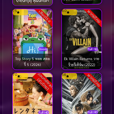
นายนักบุญ คุณนักปล้ำ
7.5
6.0
พากย์ไทย
เสียงโรง
Zoom
Full HD
Toy Story 5 ทอย สตอ
Ek Villain Returns วาย
รี่ 5 (2026)
ร้ายรีเทิร์น (2022)
S
o
u
n
d
t
r
a
c
k
ซั
บ
ไ
ท
ย
7.0
5.6
พากย์ไทย
(
)
Full HD
Full HD