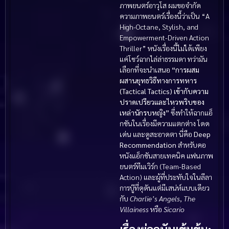
ภาพยนตร์อาวุโส ผมขอจำกัด
ความภาพยนตร์เรื่องนี้ว่าเป็น “A
High-Octane, Stylish, and
Empowerment-Driven Action
Thriller” หนังเรื่องนี้ไม่ได้เพียง
แค่โชว์ฉากไล่ล่าธรรมดา ทว่ามัน
เลือกที่จะนำเสนอ
“การผสม
ผสานยุทธวิธีทางการทหาร
(Tactical Tactics) เข้ากับความ
ปราดเปรียวและไหวพริบของ
เหล่านักรบหญิง”
ซึ่งทำให้ฉากแอ็
กชันในเรื่องมีความแตกต่าง โดด
เด่น และดูสะอาดตา นี่คือ
Deep
Recommendation
สำหรับคอ
หนังแอ็กชันสายเทคนิค แฟนภาพ
ยนตร์ทีมเวิร์ก (Team-Based
Action) และผู้ที่ประทับใจในลีลา
การบู๊ที่ดุดันแต่มีเสน่ห์แบบเดียว
กับ
Charlie’s Angels
,
The
Villainess
หรือ
Sicario
เรื่องย่อฉบับเข้มข้น: