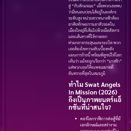
สู่ “กับดักมรณะ” เมื่อพวกเธอพบ
ว่ามีหนอนบ่อนไส้อยู่ในองค์กร
ระดับสูง หน่วยสวาทนางฟ้าต้อง
อาศัยทักษะการเอาตัวรอดใน
เมืองใหญ่ที่เต็มไปด้วยมือสังหาร
และเส้นทางที่ไร้ทางออก
ท่ามกลางกระสุนและระเบิด พวก
เธอต้องไขความลับเบื้องหลัง
แผนการร้ายนี้ พร้อมพิสูจน์ให้โลก
เห็นว่า แม้จะถูกเรียกว่า “นางฟ้า”
แต่พวกเธอก็คือเพชฌฆาตที่
อันตรายที่สุดในสมรภูมิ
ทำไม Swat Angels
In Mission (2026)
ถึงเป็นภาพยนตร์แอ็
กชันที่น่าสนใจ?
คอร์โอกราฟีการต่อสู้ที่มี
เอกลักษณ์และสง่างาม:
การออกแบบฉากต่อสู้ใน