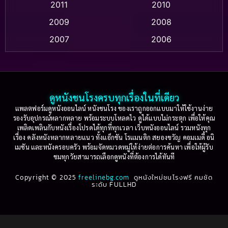
2011
2010
Apple TV+
(318)
2009
2008
Based on a True Story สร้างจากเรื่องจริง
(2)
2007
2006
Based on a True Story เรื่องจริง
(36)
2005
2004
2003
2002
Based on a True Story เรื่องจริง
(74)
2001
2000
ดูหนังชนโรงครบทุกเรื่องในที่เดียว
Based on Novel
(16)
1999
1998
แพลตฟอร์มดูหนังออนไลน์ หนังชนโรง ของเราถูกออกแบบมาให้ใช้งานง่าย
รองรับอุปกรณ์หลากหลาย พร้อมระบบโหลดไว ดูได้แบบไม่กระตุก เพื่อให้คุณ
Betrayal
(1)
1997
1996
เพลิดเพลินกับหนังเรื่องโปรดได้ทุกที่ทุกเวลา เว็บหนังออนไลน์ รวมหนังทุก
เรื่อง คลังหนังหลากหลายแนว ทั้งแอ็กชัน โรแมนติก สยองขวัญ คอมเมดี้ อนิ
1995
1994
เมชัน และหนังครอบครัว พร้อมจัดหมวดหมู่ให้ง่ายต่อการค้นหา เพื่อให้ผู้รับ
Biography
(3)
ชมทุกวัยสามารถเลือกดูหนังที่ต้องการได้ทันที
1993
1992
Biography ชีวประวัติ
(61)
Copyright © 2025
1991
freelinebg.com
ดูหนังใหม่ชนโรงฟรี คมชัด
1990
ระดับ FULLHD
1989
1988
Biography ชีวิตจริง
(78)
1987
1986
Black Comedy
(16)