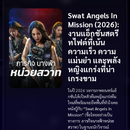
Swat Angels In
Mission (2026):
งานแอ็กชันสตรี
ทไฟต์ที่เน้น
ความเร็ว ความ
แม่นยำ และพลัง
หญิงแกร่งที่น่า
เกรงขาม
ในปี 2026 วงการภาพยนตร์แอ็
กชันได้เปิดตัวทีมหญิงแกร่งทีม
ใหม่ที่พร้อมจะยึดพื้นที่หัวใจคอ
หนังบู๊กับ
“Swat Angels In
Mission”
(ชื่อไทยอย่างเป็น
ทางการ:
ภารกิจนางฟ้าหน่วย
สวาท
) ในฐานะนักวิจารณ์