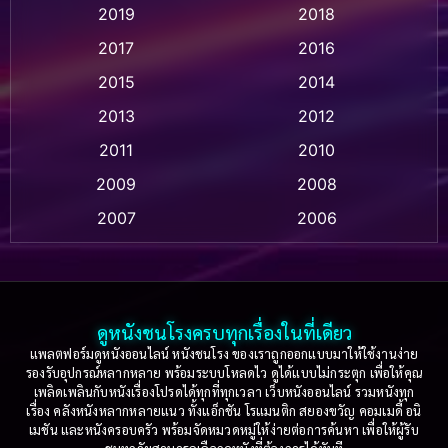
2019
2018
Animation แอนิเมชั่น
(1)
2017
2016
Anthology
(2)
2015
2014
Apple TV
(20)
2013
2012
2011
2010
Apple TV+
(318)
2009
2008
Based on a True Story สร้างจากเรื่องจริง
(2)
2007
2006
Based on a True Story เรื่องจริง
(36)
2005
2004
2003
2002
Based on a True Story เรื่องจริง
(74)
2001
2000
ดูหนังชนโรงครบทุกเรื่องในที่เดียว
Based on Novel
(16)
1999
1998
แพลตฟอร์มดูหนังออนไลน์ หนังชนโรง ของเราถูกออกแบบมาให้ใช้งานง่าย
รองรับอุปกรณ์หลากหลาย พร้อมระบบโหลดไว ดูได้แบบไม่กระตุก เพื่อให้คุณ
Betrayal
(1)
1997
1996
เพลิดเพลินกับหนังเรื่องโปรดได้ทุกที่ทุกเวลา เว็บหนังออนไลน์ รวมหนังทุก
เรื่อง คลังหนังหลากหลายแนว ทั้งแอ็กชัน โรแมนติก สยองขวัญ คอมเมดี้ อนิ
1995
1994
เมชัน และหนังครอบครัว พร้อมจัดหมวดหมู่ให้ง่ายต่อการค้นหา เพื่อให้ผู้รับ
Biography
(3)