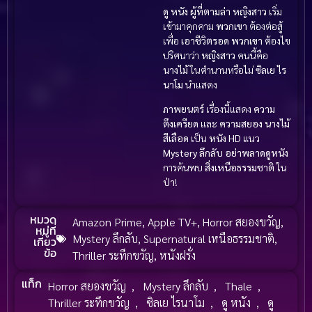
ดู หนัง
ผู้ที่ตามล่า
หญิงสาว
เริ่ม
เข้ามาคุกคาม
พวกเขา
ต้องต่อสู้
เพื่อ
เอาชีวิตรอด
พวกเขา
ต้องไข
ปริศนาว่า
หญิงสาว
คนนี้คือ
นางไม้
ในตำนานหรือไม่
ซิลเย ไร
นาโม
นำแสดง
ภาพยนตร์
เรื่องนี้แสดง
ความ
ตึงเครียด
และ
ความสยอง
นางไม้
สีเลือด
เป็น
หนัง HD
แนว
Mystery ลึกลับ
อย่าพลาดดูหนัง
การค้นพบ
สิ่งเหนือธรรมชาติ
ใน
ป่า
!
หมวด
Amazon Prime
,
Apple TV+
,
Horror สยองขวัญ
,
หมู่ที่
Mystery ลึกลับ
,
Supernatural เหนือธรรมชาติ
,
เกี่ยว
ข้อ
Thriller ระทึกขวัญ
,
หนังฝรั่ง
แท็ก
Horror สยองขวัญ
,
Mystery ลึกลับ
,
Thale
,
Thriller ระทึกขวัญ
,
ซิลเย ไรนาโม
,
ดู หนัง
,
ดู