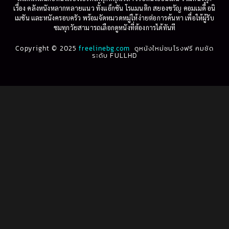
เรื่อง คลังหนังหลากหลายแนว ทั้งแอ็กชัน โรแมนติก สยองขวัญ คอมเมดี้ อนิ
1995
1994
เมชัน และหนังครอบครัว พร้อมจัดหมวดหมู่ให้ง่ายต่อการค้นหา เพื่อให้ผู้รับ
Biography
(3)
ชมทุกวัยสามารถเลือกดูหนังที่ต้องการได้ทันที
1993
1992
Biography ชีวประวัติ
(61)
Copyright © 2025
1991
freelinebg.com
ดูหนังใหม่ชนโรงฟรี คมชัด
1990
ระดับ FULLHD
1989
1988
Biography ชีวิตจริง
(80)
1987
1986
Black Comedy
(16)
1985
1984
Classic คลาสสิค
(1)
1983
1982
1981
1980
Classic หนังคลาสสิก
(264)
1979
1978
Classic หนังคลาสสิก
(22)
1977
1976
Classic หนังคลาสสิก
(46)
1975
1974
1973
1972
Comedy คอมเมดี้
(1)
1971
1970