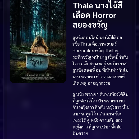
Thale นางไม้สี
เลือด Horror
สยองขวัญ
ดูหนังออนไลน์ นางไม้สีเลือด
หรือ
Thale
คือ
ภาพยนตร์
Horror สยองขวัญ
Thriller
ระทึกขวัญ
หนังน่าดู
เรื่องนี้กำกับ
โดย
อเล็กซานเดอร์ นอร์ดาอาส
ดูหนัง
สองเพื่อน
ที่เหินห่างกันไป
นาน
พวกเขา
ทำความสะอาดที่
เกิดเหตุ
อาชญากรรม
ดู หนัง
พวกเขา
ค้นพบห้องใต้ดิน
ที่ถูกซ่อนไว้ใน
ป่า
พวกเขา
พบ
กับ
หญิงสาว
ลึกลับ
หญิงสาว
นี้ไม่
สามารถพูดได้ แต่สามารถร้อง
เพลงได้
ดู หนัง
ความลับ
ของ
หญิงสาว
ที่ถูกพบนำมาซึ่ง
ภัย
อันตราย