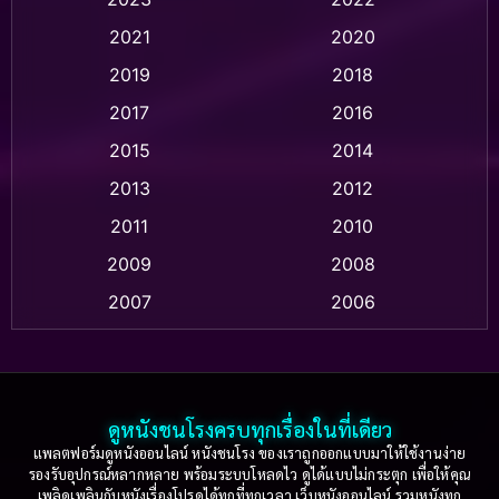
Animation แอนิเมชั่น
(1)
2021
2020
2019
2018
Animation แอนิเมชัน
(1)
2017
2016
Anthology
(2)
2015
2014
Apple TV
(20)
2013
2012
2011
2010
Apple TV+
(318)
2009
2008
Based on a True Story สร้างจากเรื่องจริง
(2)
2007
2006
Based on a True Story เรื่องจริง
(75)
2005
2004
2003
2002
Based on a True Story เรื่องจริง
(36)
2001
2000
ดูหนังชนโรงครบทุกเรื่องในที่เดียว
Based on Novel
(16)
1999
1998
แพลตฟอร์มดูหนังออนไลน์ หนังชนโรง ของเราถูกออกแบบมาให้ใช้งานง่าย
รองรับอุปกรณ์หลากหลาย พร้อมระบบโหลดไว ดูได้แบบไม่กระตุก เพื่อให้คุณ
Betrayal
(1)
1997
1996
เพลิดเพลินกับหนังเรื่องโปรดได้ทุกที่ทุกเวลา เว็บหนังออนไลน์ รวมหนังทุก