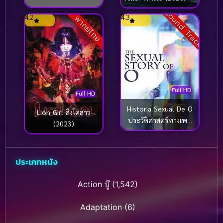
ล่าล้างเดน
Sound Track
4.2
4.3
พากย์ไทย
Full HD
Full HD
Historia Sexual De O
Lion Girl สิงโตสาว
ประวัติศาสตร์ทางเพศ
(2023)
เดอโอ (1984)
ประเภทหนัง
Action บู๊
(1,542)
Adaptation
(6)