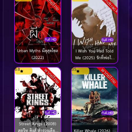
Soundtrack
พากย์ไทย
Full HD
Full HD
Urban Myths ผีดุสุดโซล
I Wish You Had Told
(2022)
Me (2025) รักที่พ่อไม่
เคยบอก
6.8
3.5
พากย์ไทย
พากย์ไทย
Full HD
Full HD
Street Kings (2008)
สตรีท คิงส์ ตำรวจเดือด
Killer Whale (2026)