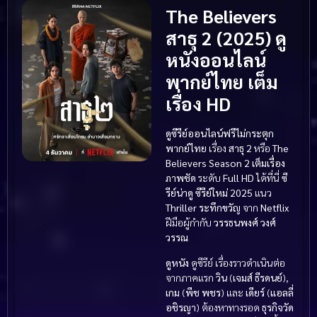
The Believers
สาธุ 2 (2025) ดู
หนังออนไลน์
พากย์ไทย เต็ม
เรื่อง HD
ดูซีรีย์ออนไลน์ฟรีไม่กระตุก
พากย์ไทย
เรื่อง
สาธุ 2
หรือ
The
Believers Season 2
เต็มเรื่อง
ภาพชัด
ระดับ
Full HD
ได้ที่นี่
ซี
รีย์น่าดู
ซีรีย์
ใหม่ 2025
แนว
Thriller ระทึกขวัญ
จาก
Netflix
ฝีมือผู้กำกับ
วรรธนพงศ์ วงศ์
วรรณ
ดูหนัง
ดูซีรีย์ เรื่องราวดำเนินต่อ
จากภาคแรก
วิน
(
เจมส์ ธีรดนย์
),
เกม
(
พีช พชร
) และ
เดียร์
(
แอลลี่
อชิรญา
) ต้องหาทางรอด
ธุรกิจวัด