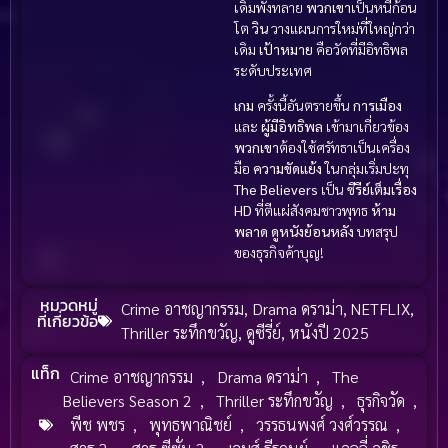
เดิมพังทลาย
พวกเขา
เป็นหนี้ก้อน
โต
วิน
วางแผนการใหม่ที่ใหญ่กว่า
เดิม
เป้าหมาย
คือวัดที่มีอิทธิพล
ระดับประเทศ
เกม
ครั้งนี้อันตรายขึ้น
การเมือง
และ
ผู้มีอิทธิพล
เข้ามาเกี่ยวข้อง
พวกเขา
ต้องใช้ศรัทธาเป็นเครื่อง
มือ
ความขัดแย้ง
ในกลุ่มเริ่มปะทุ
The Believers
เป็น
ซีรีย์เต็มเรื่อง
HD
ที่ตีแผ่สังคมชาวพุทธ
ห้าม
พลาด
ดูหนังย้อนหลัง
บทสรุป
ของธุรกิจค้าบุญ!
หมวดหมู่
Crime อาชญากรรม
,
Drama ดราม่า
,
NETFLIX
,
ที่เกี่ยวข้อ
Thriller ระทึกขวัญ
,
ดูซีรี่ย์
,
หนังปี 2025
แท็ก
Crime อาชญากรรม
,
Drama ดราม่า
,
The
Believers Season 2
,
Thriller ระทึกขวัญ
,
ธุรกิจวัด
,
พีช พชร
,
พุทธพาณิชย์
,
วรรธนพงศ์ วงศ์วรรณ
,