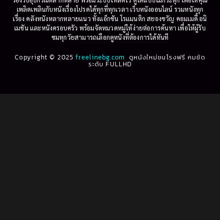
Betrayal
(1)
1997
1996
เพลิดเพลินกับหนังเรื่องโปรดได้ทุกที่ทุกเวลา เว็บหนังออนไลน์ รวมหนังทุก
เรื่อง คลังหนังหลากหลายแนว ทั้งแอ็กชัน โรแมนติก สยองขวัญ คอมเมดี้ อนิ
1995
1994
เมชัน และหนังครอบครัว พร้อมจัดหมวดหมู่ให้ง่ายต่อการค้นหา เพื่อให้ผู้รับ
Biography
(3)
ชมทุกวัยสามารถเลือกดูหนังที่ต้องการได้ทันที
1993
1992
Biography ชีวประวัติ
(61)
Copyright © 2025
1991
freelinebg.com
ดูหนังใหม่ชนโรงฟรี คมชัด
1990
ระดับ FULLHD
1989
1988
Biography ชีวิตจริง
(80)
1987
1986
Black Comedy
(16)
1985
1984
Classic คลาสสิค
(1)
1983
1982
1981
1980
Classic หนังคลาสสิก
(268)
1979
1978
Classic หนังคลาสสิก
(22)
1977
1976
Classic หนังคลาสสิก
(46)
1975
1974
1973
1972
Comedy คอมเมดี้
(1)