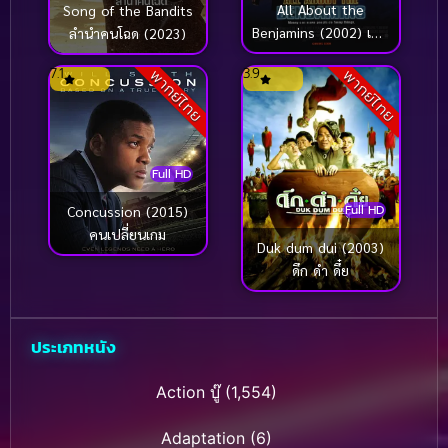
All About the
Song of the Bandits
Benjamins (2002) เบน
ลำนำคนโฉด (2023)
จามินปล้นด้วยรวยสอง
7.1
3.9
พากย์ไทย
พากย์ไทย
เด้ง
Full HD
Full HD
Concussion (2015)
คนเปลี่ยนเกม
Duk dum dui (2003)
ดึก ดำ ดึ๋ย
ประเภทหนัง
Action บู๊
(1,554)
Adaptation
(6)