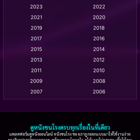
Animation อนิเมชั่น
(1)
2023
2022
Animation แอนิเมชัน
(1)
2021
2020
2019
2018
Animation แอนิเมชั่น
(1)
2017
2016
Anthology
(2)
2015
2014
Apple TV
(20)
2013
2012
2011
2010
Apple TV+
(318)
2009
2008
Based on a True Story สร้างจากเรื่องจริง
(2)
2007
2006
Based on a True Story เรื่องจริง
(36)
2005
2004
2003
2002
Based on a True Story เรื่องจริง
(77)
2001
2000
ดูหนังชนโรงครบทุกเรื่องในที่เดียว
Based on Novel
(16)
1999
1998
แพลตฟอร์มดูหนังออนไลน์ หนังชนโรง ของเราถูกออกแบบมาให้ใช้งานง่าย
รองรับอุปกรณ์หลากหลาย พร้อมระบบโหลดไว ดูได้แบบไม่กระตุก เพื่อให้คุณ