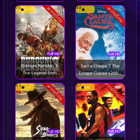
(2019)
(2017)
7.5
4.8
พากย์ไทย
พากย์ไทย
Full HD
Full HD
Rurouni Kenshin 3:
Santa Clause 3 The
The Legend Ends
Escape Clause (2006)
(2014) รูโรนิ เคนชิน
ซานตาคลอส 3
พากย์ไทย/ซับ
4.9
5.7
พากย์ไทย
คนจริง โคตรซามูไร
อิทธิฤทธิ์ปีศาจ
คริสต์มาส
Full HD
Full HD