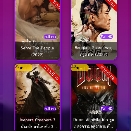
Full HD
Full HD
Bangkok Storm พายุ
Serve The People
กรุงเทพ (2023)
(2022)
3.9
3.8
พากย์ไทย
พากย์ไทย
Full HD
Full HD
Doom Annihilation ดูม
Jeepers Creepers 3
2 สงครามอสูรกลายพันธุ์
มันกลับมาโฉบหัว 3