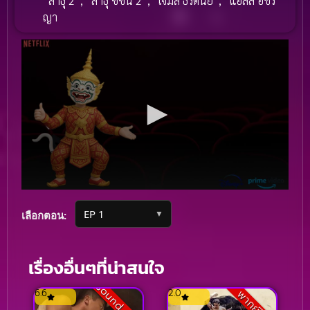
สาธุ 2
,
สาธุ ซีซั่น 2
,
เจมส์ ธีรดนย์
,
แอลลี่ อชิร
ญา
▼
เลือกตอน:
เรื่องอื่นๆที่น่าสนใจ
Sound Track
6.6
2.0
พากย์ไทย