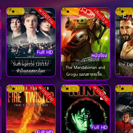
7.8
6.5
6.4
ย
พากย์ไทย
เสียงโรง
Full HD
หนังโรง
The Exp
Suffragette (2015)
The Mandalorian and
หัวใจเธอสยบโลก
Grogu แมนดาลอเรี่ยน
และโกรกู (2026)
2.6
6.1
4.9
พากย์ไทย
พากย์ไทย
Full HD
Full HD