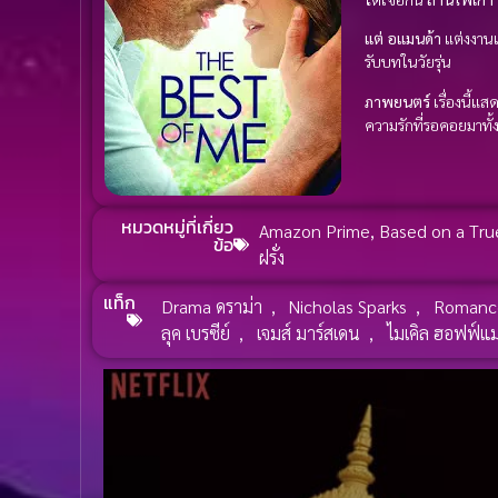
แต่
อแมนด้า
แต่งงาน
รับบทในวัยรุ่น
ภาพยนตร์
เรื่องนี้แ
ความรักที่รอคอยมาทั้ง
หมวดหมู่ที่เกี่ยว
Amazon Prime
,
Based on a True 
ข้อ
ฝรั่ง
แท็ก
Drama ดราม่า
,
Nicholas Sparks
,
Romance
ลุค เบรซีย์
,
เจมส์ มาร์สเดน
,
ไมเคิล ฮอฟฟ์แ