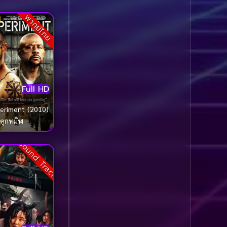
พากย์ไทย
Comedy ตลก
(1,060)
Comedy ตลก
(100)
Comedy ตลกขบขัน
(5)
Coming of Age ก้าว
Full HD
ผ่านวัย
(1)
eriment (2010)
คุกทมิฬ
Coming of Age ก้าวพ้น
วัย
(2)
Sound Track
Coming of Age วัยรุ่น
(1)
Coming-of-Age
(5)
Coming-of-age ชีวิตวัย