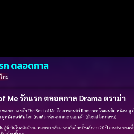
กแรก ตลอดกาล
์ไทย
of Me รักแรก ตลอดกาล Drama ดราม่า
รก ตลอดกาล
หรือ
The Best of Me
คือ
ภาพยนตร์
Romance โรแมนติก
หนังน่าดู
เ
s
ดูหนัง
ดอว์สัน โคล
(
เจมส์ มาร์สเดน
) และ
อแมนด้า
(
มิเชลล์ โมนาฮาน
)
นคู่รักกันในสมัยมัธยม
พวกเขา
กลับมาพบกันอีกครั้งหลังจาก 20 ปี
งานศพ
ของเพื
เริ่มคุโชนขึ้นมา