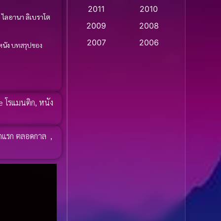
2011
2010
Apple TV
(20)
ะ
ไลอานา ลิเบราโต
2009
2008
Apple TV+
(318)
2007
2006
นัง
บทสรุปของ
Based on a True Story
2005
2004
สร้างจากเรื่องจริง
(2)
2003
2002
2001
2000
Based on a True Story
 โรแมนติก
,
หนัง
เรื่องจริง
(36)
1999
1998
1997
1996
Based on a True Story
ักแรก ตลอดกาล
,
เรื่องจริง
(74)
1995
1994
1993
1992
Based on Novel
(16)
1991
1990
Betrayal
(1)
1989
1988
Biography
(3)
1987
1986