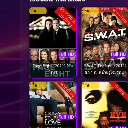
S
o
u
n
d
t
r
a
c
k
ซั
บ
ไ
ท
ย
7.1
5.3
พากย์ไท
(
)
Full HD
Full HD
S.W.A.T. Firefight (2011)
Page Eight (2011) [ซับ
ส.ว.า.ท. หน่วยจู่โจมระห่ำ
ไทย]
โลก 2
7.4
4.5
พากย์ไทย
ซับไทย
Full HD