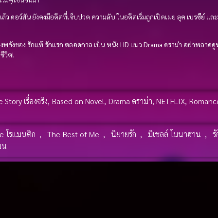
แล้ว
ดอว์สัน
ยังคงมีอดีตที่เจ็บปวด
ความลับ
ในอดีตเริ่มถูกเปิดเผย
ลุค เบรซีย์
แล
สดงพลังของ
รักแท้
รักแรก ตลอดกาล
เป็น
หนัง HD
แนว
Drama ดราม่า
อย่าพลาดดูห
ชีวิต!
Story เรื่องจริง
,
Based on Novel
,
Drama ดราม่า
,
NETFLIX
,
Romance
 โรแมนติก
,
The Best of Me
,
นิยายรัก
,
มิเชลล์ โมนาฮาน
,
ร
มน