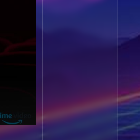
1985
1984
Biography ชีวประวัติ
(61)
1983
1982
1981
1980
Biography ชีวิตจริง
(78)
1979
1978
Black Comedy
(16)
1977
1976
Classic คลาสสิค
(1)
1975
1974
1973
1972
Classic หนังคลาสสิก
1971
1970
(22)
1969
1968
Classic หนังคลาสสิก
1964
1963
(46)
1962
1960
Classic หนังคลาสสิก
1956
1954
(262)
1950
1940
Comedy คอมเมดี้
(1)