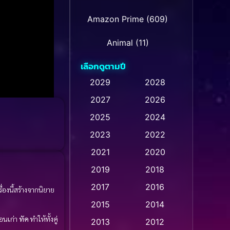
Amazon Prime
(609)
Animal
(11)
เลือกดูตามปี
Animation การ์ตูน
(235)
2029
2028
2027
2026
Animation การ์ตูน
(32)
2025
2024
Animation การ์ตูน
(28)
2023
2022
Animation อนิเมชั่น
(1)
2021
2020
2019
2018
Animation แอนิเมชัน
(1)
2017
2016
รื่องนี้สร้างจากนิยาย
Animation แอนิเมชั่น
(1)
2015
2014
่อนเก่า
ทัค
ทำให้ทั้งคู่
Anthology
(2)
2013
2012