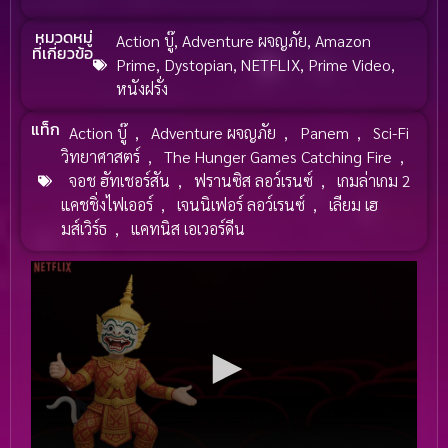
หมวดหมู่
Action บู๊
,
Adventure ผจญภัย
,
Amazon
ที่เกี่ยวข้อ
Prime
,
Dystopian
,
NETFLIX
,
Prime Video
,
หนังฝรั่ง
แท็ก
Action บู๊
,
Adventure ผจญภัย
,
Panem
,
Sci-Fi
วิทยาศาสตร์
,
The Hunger Games Catching Fire
,
จอช ฮัทเชอร์สัน
,
ฟรานซิส ลอว์เรนซ์
,
เกมล่าเกม 2
แคชชิ่งไฟเออร์
,
เจนนิเฟอร์ ลอว์เรนซ์
,
เลียม เฮ
มส์เวิร์ธ
,
แคทนิส เอเวอร์ดีน