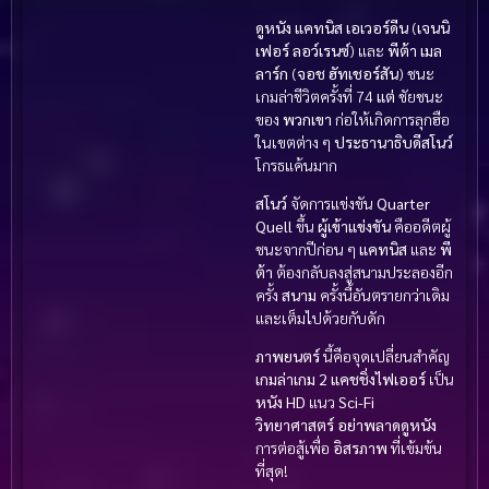
ดูหนัง
แคทนิส เอเวอร์ดีน
(
เจนนิ
เฟอร์ ลอว์เรนซ์
) และ
พีต้า เมล
ลาร์ก
(
จอช ฮัทเชอร์สัน
) ชนะ
เกมล่าชีวิตครั้งที่ 74
แต่
ชัยชนะ
ของ
พวกเขา
ก่อให้เกิดการลุกฮือ
ในเขตต่าง ๆ
ประธานาธิบดีสโนว์
โกรธแค้นมาก
สโนว์
จัดการแข่งขัน
Quarter
Quell
ขึ้น
ผู้เข้าแข่งขัน
คืออดีตผู้
ชนะจากปีก่อน ๆ
แคทนิส
และ
พี
ต้า
ต้องกลับลงสู่สนามประลองอีก
ครั้ง
สนาม
ครั้งนี้อันตรายกว่าเดิม
และเต็มไปด้วยกับดัก
ภาพยนตร์
นี้คือจุดเปลี่ยนสำคัญ
เกมล่าเกม 2 แคชชิ่งไฟเออร์
เป็น
หนัง HD
แนว
Sci-Fi
วิทยาศาสตร์
อย่าพลาดดูหนัง
การต่อสู้เพื่อ
อิสรภาพ
ที่เข้มข้น
ที่สุด!