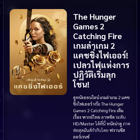
The Hunger
Games 2
Catching Fire
เกมล่าเกม 2
แคชชิ่งไฟเออร์!
เปลวไฟแห่งการ
ปฏิวัติเริ่มลุก
โชน!
ดูหนังออนไลน์
เกมล่าเกม 2 แคช
ชิ่งไฟเออร์
หรือ
The Hunger
Games 2 Catching Fire
เต็ม
เรื่อง
พากย์ไทย
ภาพชัด
ระดับ
HD/Master
ได้ที่นี่
หนังน่าดู
ภาค
ต่อสุดมันส์กำกับโดย
ฟรานซิส
ลอว์เรนซ์