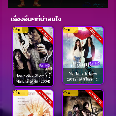
เรื่องอื่นๆที่น่าสนใจ
7.2
6.5
พากย์ไทย
เสียงไทย
Full HD
Full HD
My Name Is Love
New Police Story วิ่งสู้
(2012) เค้าเรียกผมว่า
ฟัด 5 เหิรสู้ฟัด (2004)
ความรัก
7.4
5.0
พากย์ไทย
พากย์ไทย