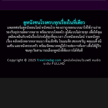
Based on a True Story เรื่องจริง
(36)
2005
2004
2003
2002
Based on a True Story เรื่องจริง
(73)
2001
2000
ดูหนังชนโรงครบทุกเรื่องในที่เดียว
Based on Novel
(16)
1999
1998
แพลตฟอร์มดูหนังออนไลน์ หนังชนโรง ของเราถูกออกแบบมาให้ใช้งานง่าย
รองรับอุปกรณ์หลากหลาย พร้อมระบบโหลดไว ดูได้แบบไม่กระตุก เพื่อให้คุณ
Betrayal
(1)
1997
1996
เพลิดเพลินกับหนังเรื่องโปรดได้ทุกที่ทุกเวลา เว็บหนังออนไลน์ รวมหนังทุก
เรื่อง คลังหนังหลากหลายแนว ทั้งแอ็กชัน โรแมนติก สยองขวัญ คอมเมดี้ อนิ
1995
1994
เมชัน และหนังครอบครัว พร้อมจัดหมวดหมู่ให้ง่ายต่อการค้นหา เพื่อให้ผู้รับ
Biography
(3)
ชมทุกวัยสามารถเลือกดูหนังที่ต้องการได้ทันที
1993
1992
Biography ชีวประวัติ
(61)
Copyright © 2025
1991
freelinebg.com
ดูหนังใหม่ชนโรงฟรี คมชัด
1990
ระดับ FULLHD
1989
1988
Biography ชีวิตจริง
(78)
1987
1986
Black Comedy
(16)
1985
1984
Classic คลาสสิค
(1)
1983
1982
1981
1980
Classic หนังคลาสสิก
(261)