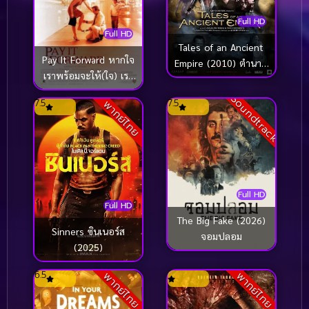
Full HD
Full HD
Tales of an Ancient
Pay It Forward หากใจ
Empire (2010) ตำนาน
เราพร้อมจะให้(ใจ) เรา
พิทักษ์อาณาจักรโบราณ
จะได้มากกว่าหนึ่ง
Soundtrack
7.5
7.5
พากย์ไทย
(2000)
Full HD
Full HD
The Big Fake (2026)
Sinners ซินเนอร์ส
จอมปลอม
(2025)
6.5
พากย์ไทย
พากย์ไทย