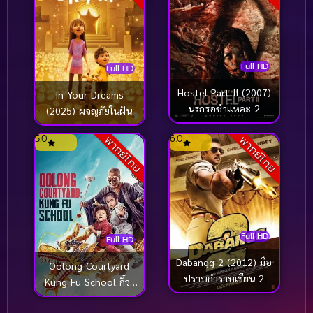
Full HD
Full HD
Hostel Part II (2007)
In Your Dreams
นรกรอชำแหละ 2
(2025) ผจญภัยในฝัน
5.0
6.0
พากย์ไทย
พากย์ไทย
Full HD
Full HD
Dabangg 2 (2012) มือ
Oolong Courtyard
ปราบกำราบเซียน 2
Kung Fu School กิ๋ว-
ก๋า-กิ้ว จิ๋วแต่ตัว (2017)