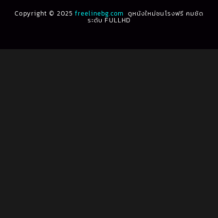
Biography ชีวประวัติ
(61)
Copyright © 2025
1991
freelinebg.com
ดูหนังใหม่ชนโรงฟรี คมชัด
1990
ระดับ FULLHD
1989
1988
Biography ชีวิตจริง
(80)
1987
1986
Black Comedy
(16)
1985
1984
Classic คลาสสิค
(1)
1983
1982
1981
1980
Classic หนังคลาสสิก
(268)
1979
1978
Classic หนังคลาสสิก
(22)
1977
1976
Classic หนังคลาสสิก
(46)
1975
1974
1973
1972
Comedy คอมเมดี้
(1)
1971
1970
Comedy ตลก
(100)
1969
1968
Comedy ตลก
(1,076)
1964
1963