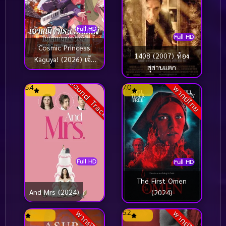
Full HD
Full HD
Cosmic Princess
1408 (2007) ห้อง
Kaguya! (2026) เจ้า
สุสานแตก
หญิงกระบอกไม้ไผ่
Sound Track
5.4
7.0
พากย์ไทย
Full HD
Full HD
The First Omen
And Mrs (2024)
(2024)
5.2
พากย์ไทย
พากย์ไทย