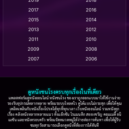
Animation แอนิเมชัน
(1)
2017
2016
Anthology
(2)
2015
2014
Apple TV
(20)
2013
2012
2011
2010
Apple TV+
(318)
2009
2008
Based on a True Story สร้างจากเรื่องจริง
(2)
2007
2006
Based on a True Story เรื่องจริง
(77)
2005
2004
2003
2002
Based on a True Story เรื่องจริง
(36)
2001
2000
ดูหนังชนโรงครบทุกเรื่องในที่เดียว
Based on Novel
(16)
1999
1998
แพลตฟอร์มดูหนังออนไลน์ หนังชนโรง ของเราถูกออกแบบมาให้ใช้งานง่าย
รองรับอุปกรณ์หลากหลาย พร้อมระบบโหลดไว ดูได้แบบไม่กระตุก เพื่อให้คุณ
Betrayal
(1)
1997
1996
เพลิดเพลินกับหนังเรื่องโปรดได้ทุกที่ทุกเวลา เว็บหนังออนไลน์ รวมหนังทุก
เรื่อง คลังหนังหลากหลายแนว ทั้งแอ็กชัน โรแมนติก สยองขวัญ คอมเมดี้ อนิ
1995
1994
เมชัน และหนังครอบครัว พร้อมจัดหมวดหมู่ให้ง่ายต่อการค้นหา เพื่อให้ผู้รับ
Biography
(3)
ชมทุกวัยสามารถเลือกดูหนังที่ต้องการได้ทันที
1993
1992