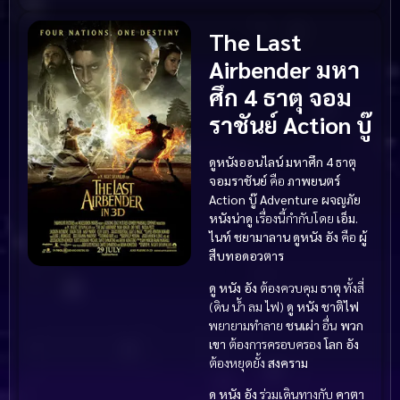
The Last
Airbender มหา
ศึก 4 ธาตุ จอม
ราชันย์ Action บู๊
ดูหนังออนไลน์ มหาศึก 4 ธาตุ
จอมราชันย์
คือ
ภาพยนตร์
Action บู๊
Adventure ผจญภัย
หนังน่าดู
เรื่องนี้กำกับโดย
เอ็ม.
ไนท์ ชยามาลาน
ดูหนัง
อัง
คือ
ผู้
สืบทอดอวตาร
ดู หนัง
อัง
ต้องควบคุม
ธาตุ
ทั้งสี่
(ดิน น้ำ ลม ไฟ)
ดู หนัง
ชาติไฟ
พยายามทำลาย
ชนเผ่า
อื่น
พวก
เขา
ต้องการครอบครอง
โลก
อัง
ต้องหยุดยั้ง
สงคราม
ดู หนัง
อัง
ร่วมเดินทางกับ
คาตา