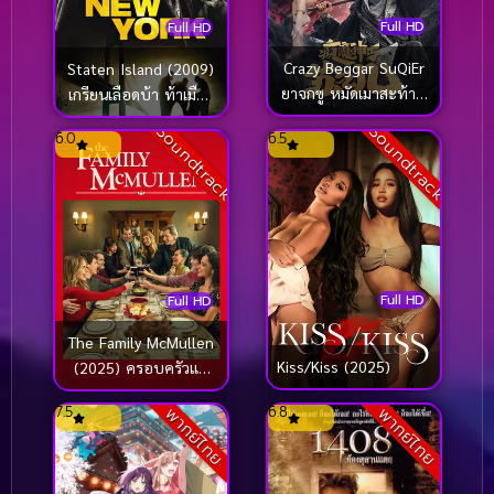
Full HD
Full HD
Crazy Beggar SuQiEr
Staten Island (2009)
ยาจกซู หมัดเมาสะท้าน
เกรียนเลือดบ้า ท้าเมือง
ฟ้า (2020)
แสบ
Soundtrack
Soundtrack
6.0
6.5
Full HD
Full HD
The Family McMullen
Kiss/Kiss (2025)
(2025) ครอบครัวแม็
คมัลเลน: สานใยรัก ที่พัก
7.5
6.8
พากย์ไทย
พากย์ไทย
ใจ