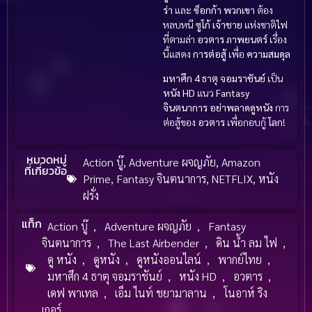
ร่า
และ
ซ็อกก้า
พวกเขา
ต้อง
หลบหนี
ซูโก้
เจ้าชาย
แห่งชาติไฟ
ที่ตามล่า
อวตาร
ภาพยนตร์
เรื่อง
นี้แสดง
การต่อสู้
เพื่อ
ความสมดุล
มหาศึก 4 ธาตุ จอมราชันย์
เป็น
หนัง HD
แนว
Fantasy
จินตนาการ
อย่าพลาดดูหนัง
การ
ต่อสู้ของ
อวตาร
เพื่อกอบกู้
โลก
!
หมวดหมู่
Action บู๊
,
Adventure ผจญภัย
,
Amazon
ที่เกี่ยวข้อ
Prime
,
Fantasy จินตนาการ
,
NETFLIX
,
หนัง
ฝรั่ง
แท็ก
Action บู๊
,
Adventure ผจญภัย
,
Fantasy
จินตนาการ
,
The Last Airbender
,
ดิน น้ำ ลม ไฟ
,
ดู หนัง
,
ดูหนัง
,
ดูหนังออนไลน์
,
พากย์ไทย
,
มหาศึก 4 ธาตุ จอมราชันย์
,
หนัง HD
,
อวตาร
,
เดฟ พาเทล
,
เอ็ม ไนท์ ชยามาลาน
,
โนอาห์ ริง
เกอร์