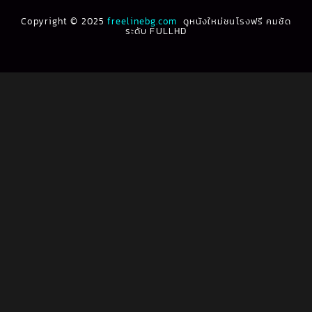
Biography ชีวประวัติ
(61)
Copyright © 2025
1991
freelinebg.com
ดูหนังใหม่ชนโรงฟรี คมชัด
1990
ระดับ FULLHD
1989
1988
Biography ชีวิตจริง
(80)
1987
1986
Black Comedy
(16)
1985
1984
Classic คลาสสิค
(1)
1983
1982
1981
1980
Classic หนังคลาสสิก
(268)
1979
1978
Classic หนังคลาสสิก
(22)
1977
1976
Classic หนังคลาสสิก
(46)
1975
1974
1973
1972
Comedy คอมเมดี้
(1)
1971
1970
Comedy ตลก
(100)
1969
1968
Comedy ตลก
(1,076)
1964
1963