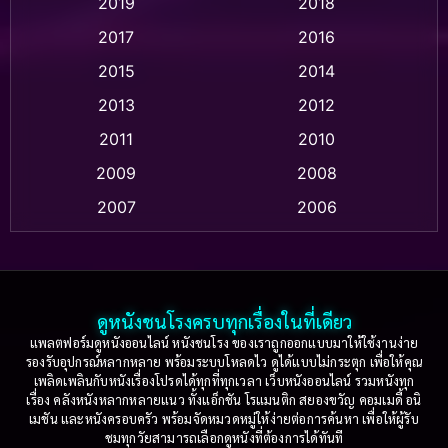
2019
2018
Animation แอนิเมชัน
(1)
2017
2016
Anthology
(2)
2015
2014
Apple TV
(20)
2013
2012
2011
2010
Apple TV+
(318)
2009
2008
Based on a True Story สร้างจากเรื่องจริง
(2)
2007
2006
Based on a True Story เรื่องจริง
(77)
2005
2004
2003
2002
Based on a True Story เรื่องจริง
(36)
2001
2000
ดูหนังชนโรงครบทุกเรื่องในที่เดียว
Based on Novel
(16)
1999
1998
แพลตฟอร์มดูหนังออนไลน์ หนังชนโรง ของเราถูกออกแบบมาให้ใช้งานง่าย
รองรับอุปกรณ์หลากหลาย พร้อมระบบโหลดไว ดูได้แบบไม่กระตุก เพื่อให้คุณ
Betrayal
(1)
1997
1996
เพลิดเพลินกับหนังเรื่องโปรดได้ทุกที่ทุกเวลา เว็บหนังออนไลน์ รวมหนังทุก
เรื่อง คลังหนังหลากหลายแนว ทั้งแอ็กชัน โรแมนติก สยองขวัญ คอมเมดี้ อนิ
1995
1994
เมชัน และหนังครอบครัว พร้อมจัดหมวดหมู่ให้ง่ายต่อการค้นหา เพื่อให้ผู้รับ
Biography
(3)
ชมทุกวัยสามารถเลือกดูหนังที่ต้องการได้ทันที
1993
1992