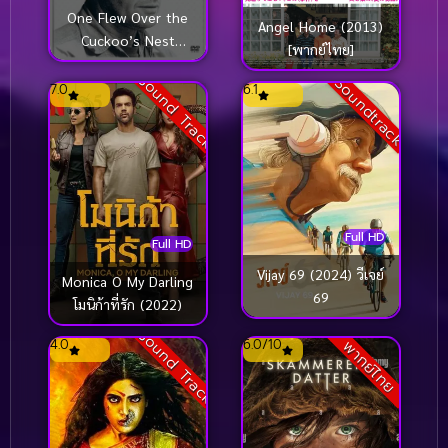
One Flew Over the
Angel Home (2013)
Cuckoo’s Nest
[พากย์ไทย]
(1975) บ้าก็บ้าวะ
Sound Track
Soundtrack
7.0
6.1
Full HD
Full HD
Vijay 69 (2024) วีเจย์
Monica O My Darling
69
โมนิก้าที่รัก (2022)
Sound Track
4.0
6.0/10
พากย์ไทย