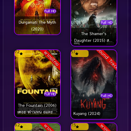
Full HD
Durgamati The Myth
Full HD
(2020)
The Shamer’s
Daughter (2015) สาว
น้อยพลังเวทย์กับดินแดน
Sound Track
7.2
5.1
พากย์ไทย
มังกรไฟ
Full HD
Full HD
The Fountain (2006)
เดอะ ฟาวเทน อมตะรัก
Kuyang (2024)
ชั่วนิรันดร์
6.2
7.5