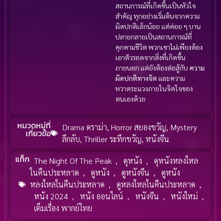
สถานการณ์ที่เกิดขึ้นเป็นหัวใจ
สำคัญ ทุกอย่างเริ่มต้นจากความ
ผิดปกติเล็กน้อย แต่ค่อย ๆ บาน
ปลายกลายเป็นสถานการณ์ที่
คุกคามชีวิต พวกเขาไม่เพียงต้อง
เอาตัวรอดจากสิ่งที่เกิดขึ้น
ภายนอก แต่ยังต้องต่อสู้กับ
ความ
ผิดปกติทางจิต
และความ
หวาดระแวงภายในจิตใจของ
ตนเองด้วย
หมวดหมู่ที่
Drama ดราม่า
,
Horror สยองขวัญ
,
Mystery
เกี่ยวข้อ
ลึกลับ
,
Thriller ระทึกขวัญ
,
หนังจีน
แท็ก
The Night Of The Peak
,
ดุหนัง
,
ดุหนังหลงใหล
ในคืนประหลาด
,
ดูหนัง
,
ดูหนังจีน
,
ดูหนัง
หลงใหลในคืนประหลาด
,
ดูหลงใหลในคืนประหลาด
,
หนัง 2024
,
หนัง ออนไลน์
,
หนังจีน
,
หนังใหม่
,
เต็มเรื่อง พากย์ไทย