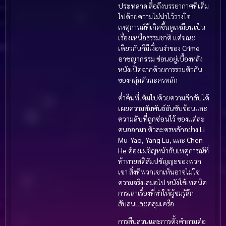
ประหลาด
สื่อถึงบรรยากาศที่เต็ม
ไปด้วยความไม่น่าไว้วางใจ
เหตุการณ์ที่เกิดขึ้นดูเหมือนเป็น
เรื่องเหนือธรรมชาติ แต่ขณะ
เดียวกันก็มีเงื่อนงำของ
Crime
อาชญากรรม
ซ่อนอยู่เบื้องหลัง
หนังเปิดฉากด้วยการรวมตัวกัน
ของกลุ่มตัวละครหลัก
ค่ำคืนที่เต็มไปด้วยความลึกลับได้
เผยความสัมพันธ์อันซับซ้อนและ
ความลับที่ถูกซ่อนไว้
ของแต่ละ
คนออกมา ตัวละครหลักอย่าง
Li
Mu-Yao
,
Yang Lu
, และ
Chen
He
ต้องเผชิญหน้ากับเหตุการณ์ที่
ท้าทายสติสัมปชัญญะของพวก
เขา สิ่งที่พวกเขาเห็นอาจไม่ใช่
ความจริงเสมอไป หนังใช้เทคนิค
การเล่าเรื่องที่ทำให้ผู้ชมรู้สึก
สับสนและคลุมเครือ
การสืบสวนและการตั้งคำถามต่อ