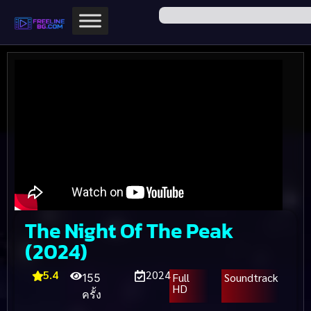
The Night Of The Peak
(2024)
5.4
2024
Full
Soundtrack
155
HD
ครั้ง