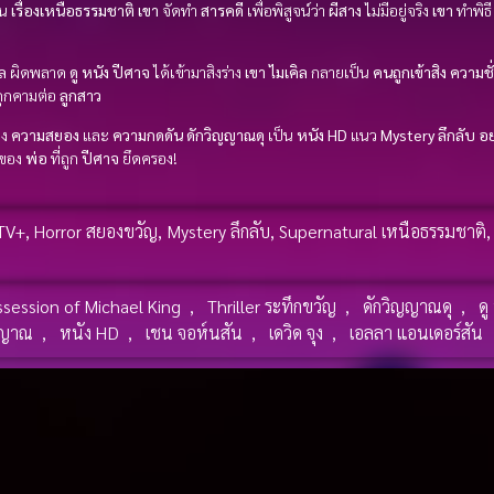
ใน
เรื่องเหนือธรรมชาติ
เขา
จัดทำ
สารคดี
เพื่อพิสูจน์ว่า
ผีสาง
ไม่มีอยู่จริง
เขา
ทำพิธ
ล
ผิดพลาด
ดู หนัง
ปีศาจ
ได้เข้ามาสิงร่าง
เขา
ไมเคิล
กลายเป็น
คนถูกเข้าสิง
ความชั่
คุกคามต่อ
ลูกสาว
ดง
ความสยอง
และ
ความกดดัน
ดักวิญญาณดุ
เป็น
หนัง HD
แนว
Mystery ลึกลับ
อย
ของ
พ่อ
ที่ถูก
ปีศาจ
ยึดครอง!
TV+
,
Horror สยองขวัญ
,
Mystery ลึกลับ
,
Supernatural เหนือธรรมชาติ
session of Michael King
,
Thriller ระทึกขวัญ
,
ดักวิญญาณดุ
,
ดู
ญญาณ
,
หนัง HD
,
เชน จอห์นสัน
,
เดวิด จุง
,
เอลลา แอนเดอร์สัน