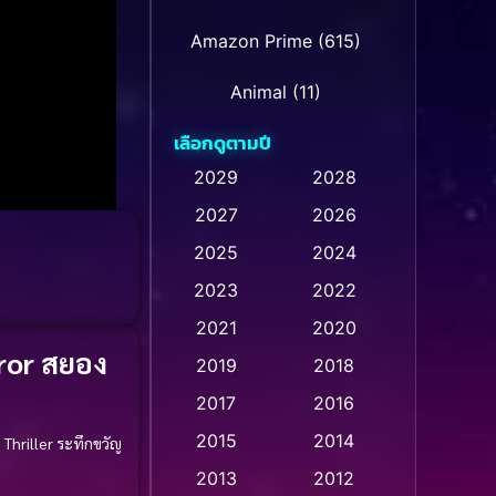
Amazon Prime
(615)
Animal
(11)
เลือกดูตามปี
Animation การ์ตูน
(237)
2029
2028
2027
2026
Animation การ์ตูน
(32)
2025
2024
Animation การ์ตูน
(28)
2023
2022
Animation อนิเมชั่น
(1)
2021
2020
ror สยอง
2019
2018
Animation แอนิเมชัน
(1)
2017
2016
Animation แอนิเมชั่น
(1)
2015
2014
ญ
Thriller ระทึกขวัญ
Anthology
(2)
2013
2012