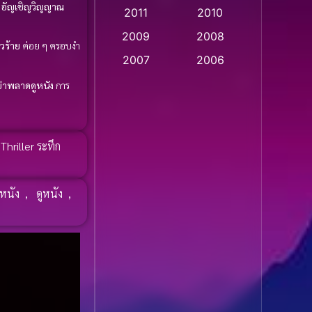
ี
อัญเชิญวิญญาณ
2011
2010
Apple TV
(20)
2009
2008
วร้าย
ค่อย ๆ ครอบงำ
Apple TV+
(318)
2007
2006
Based on a True Story
2005
2004
่าพลาดดูหนัง
การ
สร้างจากเรื่องจริง
(2)
2003
2002
2001
2000
Based on a True Story
,
Thriller ระทึก
เรื่องจริง
(36)
1999
1998
1997
1996
Based on a True Story
 หนัง
,
ดูหนัง
,
เรื่องจริง
(77)
1995
1994
1993
1992
Based on Novel
(16)
1991
1990
Betrayal
(1)
1989
1988
Biography
(3)
1987
1986