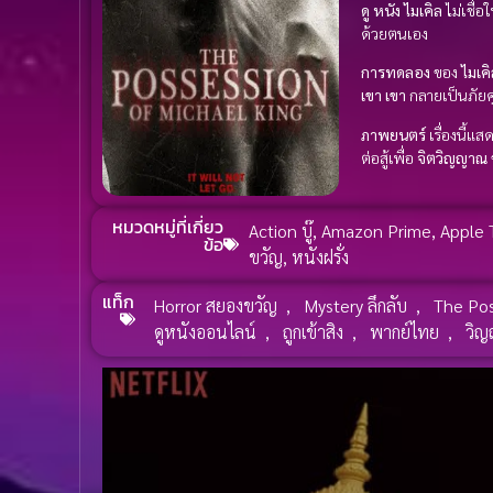
ดู หนัง
ไมเคิล
ไม่เชื่อ
ด้วยตนเอง
การทดลอง
ของ
ไมเคิ
เขา
เขา
กลายเป็นภัย
ภาพยนตร์
เรื่องนี้แส
ต่อสู้เพื่อ
จิตวิญญาณ
หมวดหมู่ที่เกี่ยว
Action บู๊
,
Amazon Prime
,
Apple 
ข้อ
ขวัญ
,
หนังฝรั่ง
แท็ก
Horror สยองขวัญ
,
Mystery ลึกลับ
,
The Pos
ดูหนังออนไลน์
,
ถูกเข้าสิง
,
พากย์ไทย
,
วิ