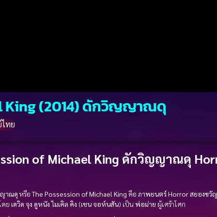
l King (2014) ดักวิญญาณดุ
์ไทย
ssion of Michael King ดักวิญญาณดุ Hor
ญญาณดุ
หรือ
The Possession of Michael King
คือ
ภาพยนตร์ Horror สยองขวั
ับโดย
เดวิด จุง
ดูหนัง
ไมเคิล คิง
(
เชน จอห์นสัน
) เป็น
พ่อม่าย
ผู้เศร้าโศก