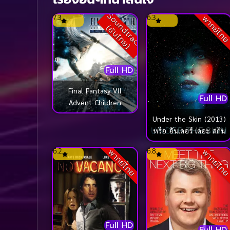
S
o
u
n
d
t
r
a
c
k
ซั
บ
ไ
ท
ย
7.3
6.3
พากย์ไท
(
)
Full HD
Final Fantasy VII
Full HD
Advent Children
Complete (2009) ไฟ
Under the Skin (2013)
นอล แฟนตาซี 7 [ซับ
หรือ อันเดอร์ เดอะ สกิน
ไทย]
6.2
6.8
พากย์ไทย
พากย์ไท
Full HD