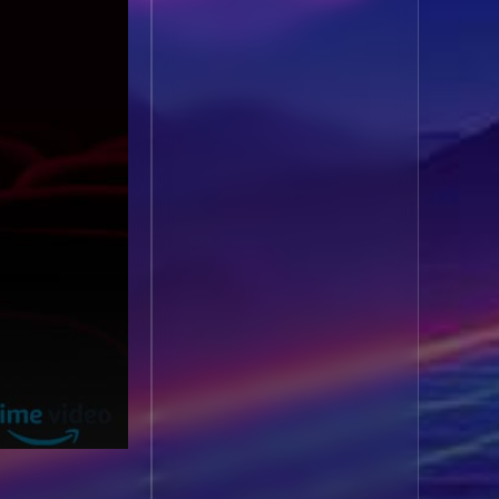
1985
1984
Biography ชีวประวัติ
(61)
1983
1982
1981
1980
Biography ชีวิตจริง
(80)
1979
1978
Black Comedy
(16)
1977
1976
Classic คลาสสิค
(1)
1975
1974
1973
1972
Classic หนังคลาสสิก
1971
1970
(22)
1969
1968
Classic หนังคลาสสิก
1964
1963
(46)
1962
1960
Classic หนังคลาสสิก
1956
1954
(268)
1950
1940
Comedy คอมเมดี้
(1)