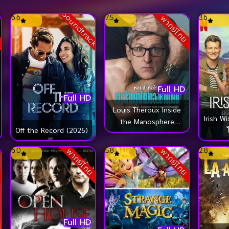
Soundtrack
6.6
7.5
3.6
ย
พากย์ไทย
Full HD
Full HD
Louis Theroux Inside
Irish Wi
the Manosphere
Off the Record (2025)
(2026) หลุยส์ เทอโรซ์
เจาะโลกยุคใหม่ของชาย
6.0
5.8
2.8
ย
พากย์ไทย
พากย์ไทย
นิยม
Full HD