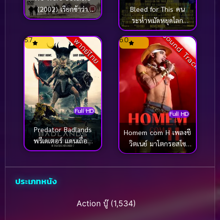
Bleed for This คน
(2002) เรียกข้าว่า
ระห่ำหมัดหยุดโลก
วีรบุรุษ
(2016)
Sound Track
5.7
6.0
พากย์ไทย
Full HD
Full HD
Predator Badlands
Homem com H เพลงชี
พรีเดเตอร์ แดนเถื่อน
วิตเนย์ มาโตกรอสโซ
(2025)
(2025)
ประเภทหนัง
Action บู๊
(1,534)