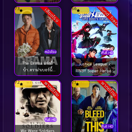
นิมอล เดอะ มูฟวี่
Sound Track
7.3
5.6
เสียงโรง
หนังโรง
Full HD
The Drama แต่งก็
Justice League x
บ้า..ดราม่าเบอร์นี้
RWBY Super Heroes
(2026)
& Huntsmen Part
7.2
7.1
พากย์ไทย
พากย์ไทย
One (2023)
Full HD
Full HD
We Were Soldiers