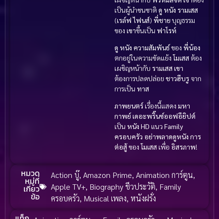
เป็นผู้นำชนชาติ
ดู หนัง
รามเสส
(
เรล์ฟ ไฟนส์
)
พี่ชาย
บุญธรรม
ของ
เขา
ขึ้นเป็น
ฟาโรห์
ดู หนัง
ความสัมพันธ์
ของ
พี่น้อง
ตกอยู่ในความขัดแย้ง
โมเสส
ต้อง
เผชิญหน้ากับ
รามเสส
เขา
ต้องการปลดปล่อย
ชาวฮีบรู
จาก
การเป็น
ทาส
ภาพยนตร์
เรื่องนี้แสดง
มหา
กาพย์
เดอะพริ๊นซ์ออฟอียิปต์
เป็น
หนัง HD
แนว
Family
ครอบครัว
อย่าพลาดดูหนัง
การ
ต่อสู้
ของ
โมเสส
เพื่อ
อิสรภาพ
!
หมวด
Action บู๊
,
Amazon Prime
,
Animation การ์ตูน
,
หมู่ที่
Apple TV+
,
Biography ชีวประวัติ
,
Family
เกี่ยว
ข้อ
ครอบครัว
,
Musical เพลง
,
หนังฝรั่ง
แท็ก