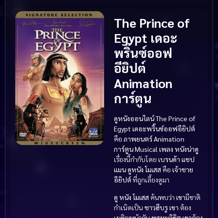
The Prince of
Egypt เดอะ
พริ๊นซ์ออฟ
อียิปต์
Animation
การ์ตูน
ดูหนังออนไลน์ The Prince of
Egypt เดอะพริ๊นซ์ออฟอียิปต์
คือ
ภาพยนตร์ Animation
การ์ตูน
Musical เพลง
หนังน่าดู
เรื่องนี้กำกับโดย
เบรนด้า แชป
แมน
ดูหนัง
โมเสส
คือ
เจ้าชาย
อียิปต์
ที่ถูกเลี้ยงดูมา
ดู หนัง
โมเสส
ค้นพบว่า
เขา
มีชาติ
กำเนิดเป็น
ชาวฮีบรู
เขา
ต้อง
เผชิญหน้ากับ
พรหมลิขิต
เขา
ต้อง