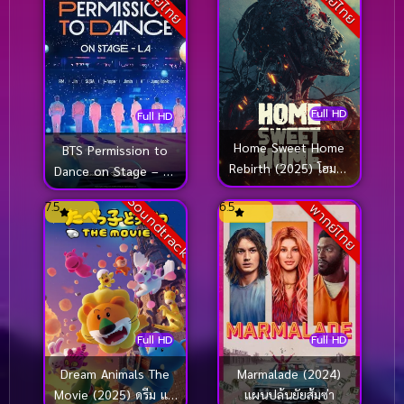
พากย์ไทย
พากย์ไทย
Full HD
Full HD
Home Sweet Home
BTS Permission to
Rebirth (2025) โฮมสวี
Dance on Stage – LA
ทโฮม กำเนิดใหม่
(2022)
Soundtrack
7.5
6.5
พากย์ไทย
Full HD
Full HD
Dream Animals The
Marmalade (2024)
Movie (2025) ดรีม แอ
แผนปล้นยัยส้มซ่า