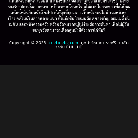
1999
1998
แพลตฟอร์มดูหนังออนไลน์ หนังชนโรง ของเราถูกออกแบบมาให้ใช้งานง่าย
รองรับอุปกรณ์หลากหลาย พร้อมระบบโหลดไว ดูได้แบบไม่กระตุก เพื่อให้คุณ
Betrayal
(1)
1997
1996
เพลิดเพลินกับหนังเรื่องโปรดได้ทุกที่ทุกเวลา เว็บหนังออนไลน์ รวมหนังทุก
เรื่อง คลังหนังหลากหลายแนว ทั้งแอ็กชัน โรแมนติก สยองขวัญ คอมเมดี้ อนิ
1995
1994
เมชัน และหนังครอบครัว พร้อมจัดหมวดหมู่ให้ง่ายต่อการค้นหา เพื่อให้ผู้รับ
Biography
(3)
ชมทุกวัยสามารถเลือกดูหนังที่ต้องการได้ทันที
1993
1992
Biography ชีวประวัติ
(61)
Copyright © 2025
1991
freelinebg.com
ดูหนังใหม่ชนโรงฟรี คมชัด
1990
ระดับ FULLHD
1989
1988
Biography ชีวิตจริง
(78)
1987
1986
Black Comedy
(16)
1985
1984
Classic คลาสสิค
(1)
1983
1982
1981
1980
Classic หนังคลาสสิก
(22)
1979
1978
Classic หนังคลาสสิก
(46)
1977
1976
Classic หนังคลาสสิก
(262)
1975
1974
1973
1972