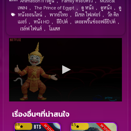
Animation การ์ตูน
,
Family ครอบครัว
,
Musical
เพลง
,
The Prince of Egypt
,
ดู หนัง
,
ดูหนัง
,
ดู
หนังออนไลน์
,
พากย์ไทย
,
มิเชล ไฟเฟอร์
,
วัล คิล
เมอร์
,
หนัง HD
,
อียิปต์
,
เดอะพริ๊นซ์ออฟอียิปต์
,
เรล์ฟ ไฟนส์
,
โมเสส
เรื่องอื่นๆที่น่าสนใจ
8.8
4.5