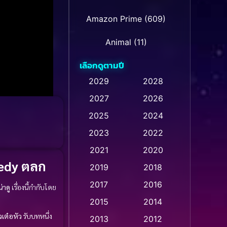
Amazon Prime
(609)
Animal
(11)
เลือกดูตามปี
Animation การ์ตูน
(235)
2029
2028
2027
2026
Animation การ์ตูน
(32)
2025
2024
Animation การ์ตูน
(28)
2023
2022
Animation อนิเมชั่น
(1)
2021
2020
medy ตลก
2019
2018
Animation แอนิเมชัน
(1)
2017
2016
่าดู
เรื่องนี้กำกับโดย
Animation แอนิเมชั่น
(1)
2015
2014
วเต๋อหัว
รับบทหนึ่ง
Anthology
(2)
2013
2012