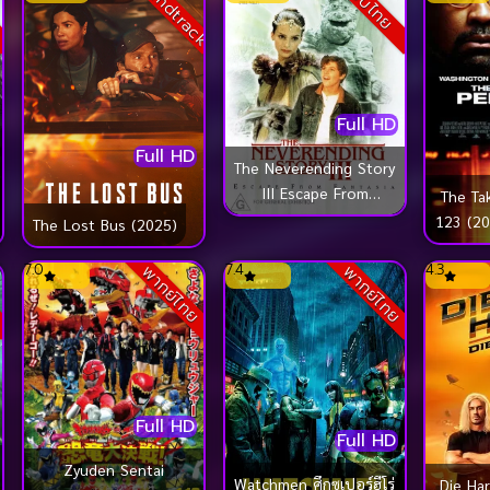
Soundtrack
ย
ซับไทย
Full HD
Full HD
The Neverending Story
III Escape From
The Ta
Fantasia (1994)
123 (20
The Lost Bus (2025)
มหัศจรรย์สุดขอบฟ้า ภาค
ด่ว
3
7.0
7.4
4.3
ย
พากย์ไทย
พากย์ไทย
Full HD
Full HD
Zyuden Sentai
Watchmen ศึกซูเปอร์ฮีโร่
Die Har