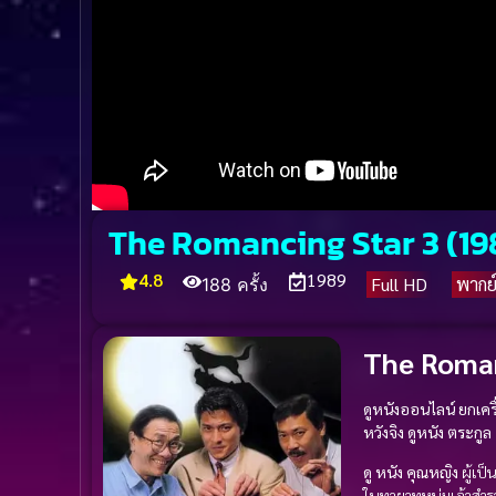
The Romancing Star 3 (1989)
4.8
1989
Full HD
พากย
188 ครั้ง
The Romanc
ดูหนังออนไลน์ ยกเครื่
หวังจิง
ดูหนัง
ตระกูล
ดู หนัง
คุณหญิง
ผู้เป
ในทายาทหนุ่มเจ้าสำ