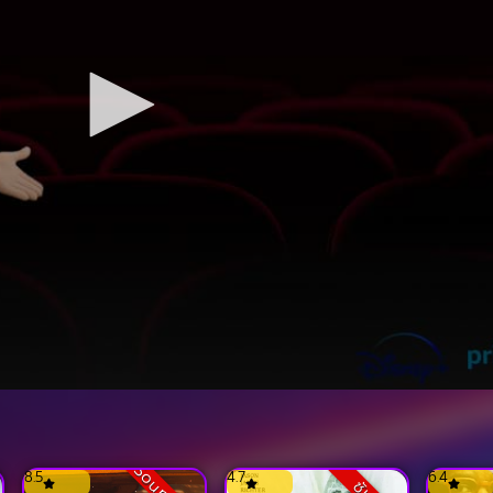
8.5
4.7
6.4