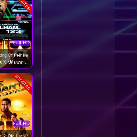
พากย์ไทย
Comedy ตลก
(1,060)
Comedy ตลก
(100)
Comedy ตลกขบขัน
(5)
Full HD
Coming of Age ก้าว
king Of Pelham
ผ่านวัย
(1)
09) ปล้นนรก รถ
นขบวน 1 2 3
Coming of Age ก้าวพ้น
พากย์ไทย
วัย
(2)
Coming of Age วัยรุ่น
(1)
Coming-of-Age
(5)
Full HD
Coming-of-age ชีวิตวัย
t 2: Die Harter