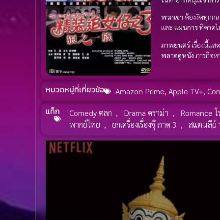
พวกเขา
ต้องงัดทุกกล
และ
แผนการ
ที่คาดไม
ภาพยนตร์
เรื่องนี้แส
พลาดดูหนัง
ภารกิจหา
หมวดหมู่ที่เกี่ยวข้อ
Amazon Prime
,
Apple TV+
,
Co
แท็ก
Comedy ตลก
,
Drama ดราม่า
,
Romance โ
พากย์ไทย
,
ยกเครื่องเรื่องจุ๊ ภาค 3
,
สแตนลีย์