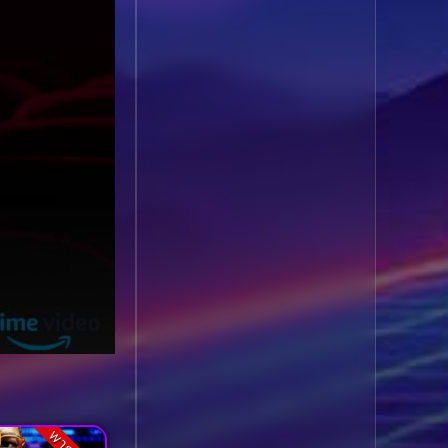
1985
1984
Biography ชีวประวัติ
(61)
1983
1982
1981
1980
Biography ชีวิตจริง
(78)
1979
1978
Black Comedy
(16)
1977
1976
Classic คลาสสิค
(1)
1975
1974
1973
1972
Classic หนังคลาสสิก
1971
1970
(22)
1969
1968
Classic หนังคลาสสิก
1964
1963
(46)
1962
1960
Classic หนังคลาสสิก
1956
1954
(262)
1950
1940
Comedy คอมเมดี้
(1)