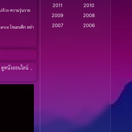
2011
2010
Apple TV
(20)
ปด้วย
ความวุ่นวาย
2009
2008
Apple TV+
(318)
2007
2006
ance โรแมนติก
อย่า
Based on a True Story
2005
2004
สร้างจากเรื่องจริง
(2)
2003
2002
2001
2000
Based on a True Story
เรื่องจริง
(36)
1999
1998
ดูหนังออนไลน์
,
1997
1996
Based on a True Story
เรื่องจริง
(74)
1995
1994
1993
1992
Based on Novel
(16)
1991
1990
Betrayal
(1)
1989
1988
Biography
(3)
1987
1986