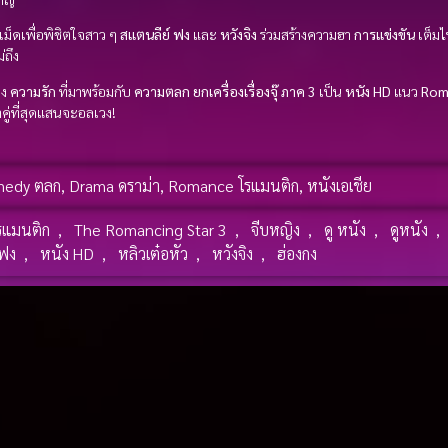
เม็ดเพื่อพิชิตใจสาว ๆ
สแตนลีย์ ฟง
และ
หวังจิง
ร่วมสร้างความฮา
การแข่งขัน
เต็มไ
่ถึง
ดง
ความรัก
ที่มาพร้อมกับ
ความตลก
ยกเครื่องเรื่องจุ๊ ภาค 3
เป็น
หนัง HD
แนว
Rom
คู่ที่สุดแสนจะอลเวง!
medy ตลก
,
Drama ดราม่า
,
Romance โรแมนติก
,
หนังเอเชีย
รแมนติก
,
The Romancing Star 3
,
จีบหญิง
,
ดู หนัง
,
ดูหนัง
,
 ฟง
,
หนัง HD
,
หลิวเต๋อหัว
,
หวังจิง
,
ฮ่องกง