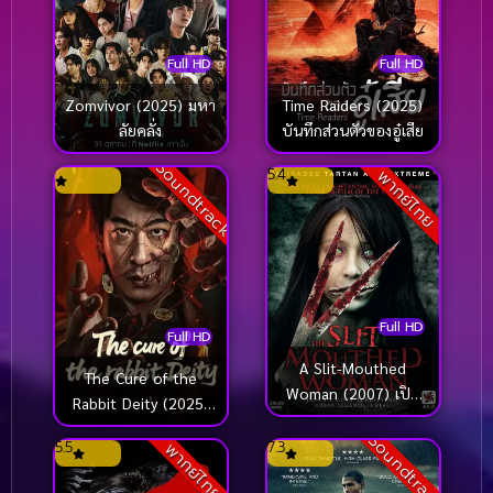
Full HD
Full HD
Zomvivor (2025) มหา
Time Raiders (2025)
ลัยคลั่ง
บันทึกส่วนตัวของอู๋เสีย
Soundtrack
5.4
พากย์ไทย
Full HD
Full HD
A Slit-Mouthed
The Cure of the
Woman (2007) เปิด
Rabbit Deity (2025)
ตำนานฆ่าเปิดปาก
คำสาปแห่งเทพกระต่าย
Soundtrack
5.5
7.3
พากย์ไทย