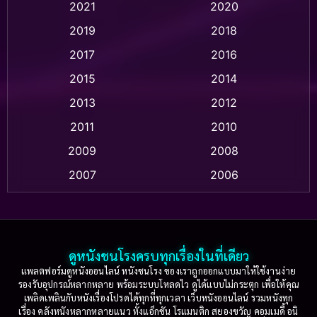
Animation แอนิเมชัน
(1)
2021
2020
2019
2018
Animation แอนิเมชั่น
(1)
2017
2016
Anthology
(2)
2015
2014
Apple TV
(20)
2013
2012
2011
2010
Apple TV+
(318)
2009
2008
Based on a True Story สร้างจากเรื่องจริง
(2)
2007
2006
Based on a True Story เรื่องจริง
(36)
2005
2004
2003
2002
Based on a True Story เรื่องจริง
(77)
2001
2000
ดูหนังชนโรงครบทุกเรื่องในที่เดียว
Based on Novel
(16)
1999
1998
แพลตฟอร์มดูหนังออนไลน์ หนังชนโรง ของเราถูกออกแบบมาให้ใช้งานง่าย
รองรับอุปกรณ์หลากหลาย พร้อมระบบโหลดไว ดูได้แบบไม่กระตุก เพื่อให้คุณ
Betrayal
(1)
1997
1996
เพลิดเพลินกับหนังเรื่องโปรดได้ทุกที่ทุกเวลา เว็บหนังออนไลน์ รวมหนังทุก
เรื่อง คลังหนังหลากหลายแนว ทั้งแอ็กชัน โรแมนติก สยองขวัญ คอมเมดี้ อนิ