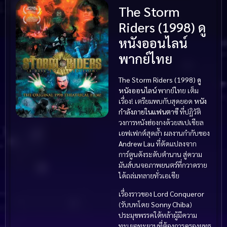
The Storm
Riders (1998) ดู
หนังออนไลน์
พากย์ไทย
The Storm Riders (1998) ดู
หนังออนไลน์
พากย์ไทย เต็ม
เรื่อง! เตรียมพบกับสุดยอด
หนัง
กำลังภายในแฟนตาซี
ที่ปฏิวัติ
วงการหนังฮ่องกงด้วยสเปเชียล
เอฟเฟกต์สุดล้ำ ผลงานกำกับของ
Andrew Lau
ที่ดัดแปลงจาก
การ์ตูนดังระดับตำนาน สู่ความ
มันส์บนจอภาพยนตร์ที่กวาดราย
ได้ถล่มทลายทั่วเอเชีย
เรื่องราวของ
Lord Conqueror
(รับบทโดย
Sonny Chiba
)
ประมุขพรรคใต้หล้าผู้มีความ
ทะเยอทะยานที่ต้องการครองยุทธ