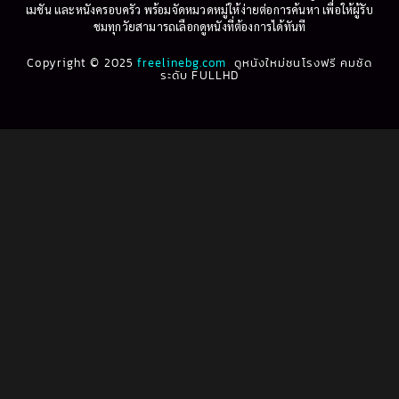
1995
1994
เมชัน และหนังครอบครัว พร้อมจัดหมวดหมู่ให้ง่ายต่อการค้นหา เพื่อให้ผู้รับ
Biography
(3)
ชมทุกวัยสามารถเลือกดูหนังที่ต้องการได้ทันที
1993
1992
Biography ชีวประวัติ
(61)
Copyright © 2025
1991
freelinebg.com
ดูหนังใหม่ชนโรงฟรี คมชัด
1990
ระดับ FULLHD
1989
1988
Biography ชีวิตจริง
(80)
1987
1986
Black Comedy
(16)
1985
1984
Classic คลาสสิค
(1)
1983
1982
1981
1980
Classic หนังคลาสสิก
(22)
1979
1978
Classic หนังคลาสสิก
(46)
1977
1976
Classic หนังคลาสสิก
(268)
1975
1974
1973
1972
Comedy คอมเมดี้
(1)
1971
1970
Comedy ตลก
(1,076)
1969
1968