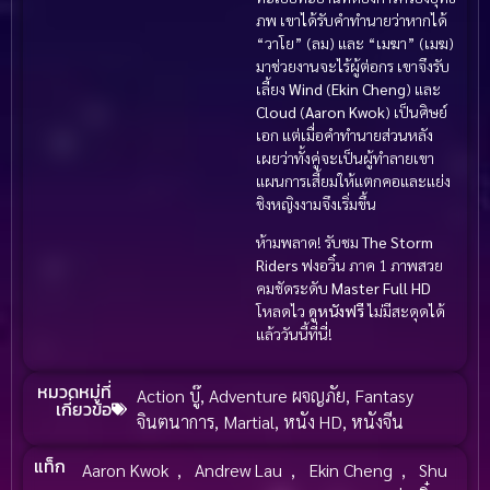
ภพ เขาได้รับคำทำนายว่าหากได้
“วาโย” (ลม) และ “เมฆา” (เมฆ)
มาช่วยงานจะไร้ผู้ต่อกร เขาจึงรับ
เลี้ยง
Wind
(
Ekin Cheng
) และ
Cloud
(
Aaron Kwok
) เป็นศิษย์
เอก แต่เมื่อคำทำนายส่วนหลัง
เผยว่าทั้งคู่จะเป็นผู้ทำลายเขา
แผนการเสี้ยมให้แตกคอและแย่ง
ชิงหญิงงามจึงเริ่มขึ้น
ห้ามพลาด! รับชม
The Storm
Riders
ฟงอวิ๋น ภาค 1 ภาพสวย
คมชัดระดับ
Master Full HD
โหลดไว
ดูหนังฟรี
ไม่มีสะดุดได้
แล้ววันนี้ที่นี่!
หมวดหมู่ที่
Action บู๊
,
Adventure ผจญภัย
,
Fantasy
เกี่ยวข้อ
จินตนาการ
,
Martial
,
หนัง HD
,
หนังจีน
แท็ก
Aaron Kwok
,
Andrew Lau
,
Ekin Cheng
,
Shu