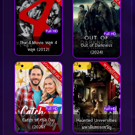
Full HD
Full HD
The 4 Movie หลุด 4
Out of Darkness
หลุด (2012)
(2024)
Soundtrack
6.8
5.3
พากย์ไทย
Full HD
Full HD
Catch of the Day
Haunted Universities
(2025)
มหาลัยสยองขวัญ
(2010)