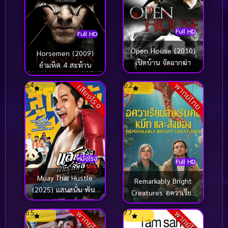
Full HD
Full HD
Open House (2010)
Horsemen (2009)
เปิดบ้าน จัดฉากฆ่า
อำมหิต 4 สะท้าน
5.4
6.2
พากย์ไทย
เสียงโรง
หนังโรง
Full HD
Muay Thai Hustle
Remarkably Bright
(2025) แสนสนั่น พันธุ์
Creatures อควาเรียม
สั่นสู้
สำหรับคน หมึก และ
6.5
7.7
พากย์ไทย
พากย์ไทย
สิ่งของ (2026)