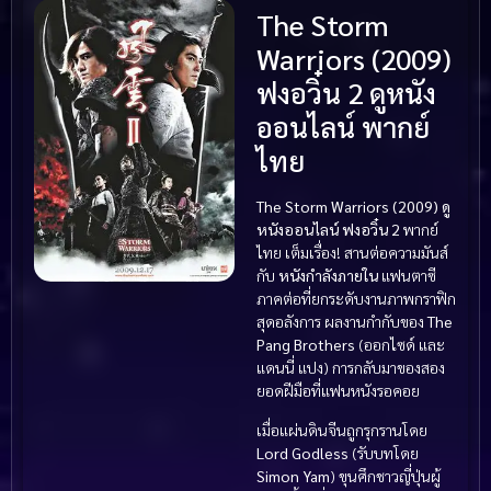
The Storm
Warriors (2009)
ฟงอวิ๋น 2 ดูหนัง
ออนไลน์ พากย์
ไทย
The Storm Warriors (2009) ดู
หนังออนไลน์ ฟงอวิ๋น 2
พากย์
ไทย เต็มเรื่อง! สานต่อความมันส์
กับ
หนังกำลังภายใน
แฟนตาซี
ภาคต่อที่ยกระดับงานภาพกราฟิก
สุดอลังการ ผลงานกำกับของ
The
Pang Brothers
(ออกไซด์ และ
แดนนี่ แปง) การกลับมาของสอง
ยอดฝีมือที่แฟนหนังรอคอย
เมื่อแผ่นดินจีนถูกรุกรานโดย
Lord Godless
(รับบทโดย
Simon Yam
) ขุนศึกชาวญี่ปุ่นผู้