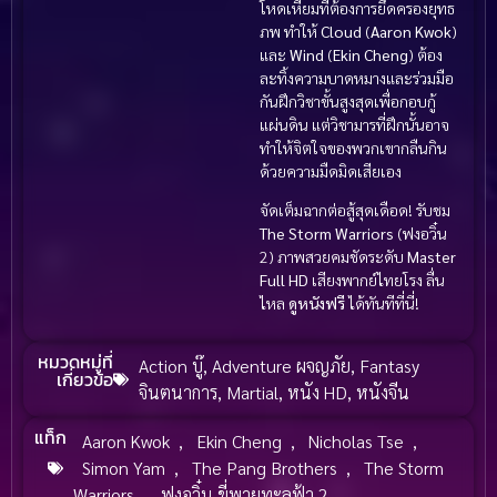
โหดเหี้ยมที่ต้องการยึดครองยุทธ
ภพ ทำให้
Cloud
(
Aaron Kwok
)
และ
Wind
(
Ekin Cheng
) ต้อง
ละทิ้งความบาดหมางและร่วมมือ
กันฝึกวิชาขั้นสูงสุดเพื่อกอบกู้
แผ่นดิน แต่วิชามารที่ฝึกนั้นอาจ
ทำให้จิตใจของพวกเขากลืนกิน
ด้วยความมืดมิดเสียเอง
จัดเต็มฉากต่อสู้สุดเดือด! รับชม
The Storm Warriors
(ฟงอวิ๋น
2) ภาพสวยคมชัดระดับ
Master
Full HD
เสียงพากย์ไทยโรง ลื่น
ไหล
ดูหนังฟรี
ได้ทันทีที่นี่!
หมวดหมู่ที่
Action บู๊
,
Adventure ผจญภัย
,
Fantasy
เกี่ยวข้อ
จินตนาการ
,
Martial
,
หนัง HD
,
หนังจีน
แท็ก
Aaron Kwok
,
Ekin Cheng
,
Nicholas Tse
,
Simon Yam
,
The Pang Brothers
,
The Storm
Warriors
,
ฟงอวิ๋น ขี่พายุทะลุฟ้า 2