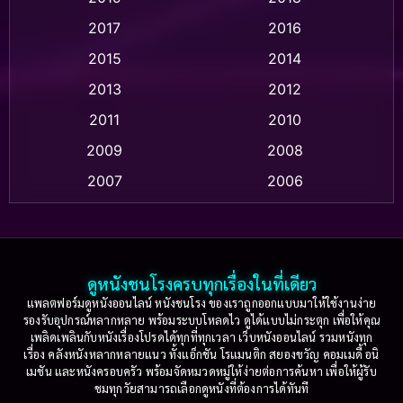
Animation แอนิเมชั่น
(1)
2017
2016
Anthology
(2)
2015
2014
Apple TV
(20)
2013
2012
2011
2010
Apple TV+
(318)
2009
2008
Based on a True Story สร้างจากเรื่องจริง
(2)
2007
2006
Based on a True Story เรื่องจริง
(36)
2005
2004
2003
2002
Based on a True Story เรื่องจริง
(74)
2001
2000
ดูหนังชนโรงครบทุกเรื่องในที่เดียว
Based on Novel
(16)
1999
1998
แพลตฟอร์มดูหนังออนไลน์ หนังชนโรง ของเราถูกออกแบบมาให้ใช้งานง่าย
รองรับอุปกรณ์หลากหลาย พร้อมระบบโหลดไว ดูได้แบบไม่กระตุก เพื่อให้คุณ
Betrayal
(1)
1997
1996
เพลิดเพลินกับหนังเรื่องโปรดได้ทุกที่ทุกเวลา เว็บหนังออนไลน์ รวมหนังทุก
เรื่อง คลังหนังหลากหลายแนว ทั้งแอ็กชัน โรแมนติก สยองขวัญ คอมเมดี้ อนิ
1995
1994
เมชัน และหนังครอบครัว พร้อมจัดหมวดหมู่ให้ง่ายต่อการค้นหา เพื่อให้ผู้รับ
Biography
(3)
ชมทุกวัยสามารถเลือกดูหนังที่ต้องการได้ทันที
1993
1992