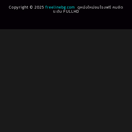
Biography ชีวประวัติ
(61)
Copyright © 2025
1991
freelinebg.com
ดูหนังใหม่ชนโรงฟรี คมชัด
1990
ระดับ FULLHD
1989
1988
Biography ชีวิตจริง
(78)
1987
1986
Black Comedy
(16)
1985
1984
Classic คลาสสิค
(1)
1983
1982
1981
1980
Classic หนังคลาสสิก
(262)
1979
1978
Classic หนังคลาสสิก
(22)
1977
1976
Classic หนังคลาสสิก
(46)
1975
1974
1973
1972
Comedy คอมเมดี้
(1)
1971
1970
Comedy ตลก
(1,060)
1969
1968
Comedy ตลก
(100)
1964
1963