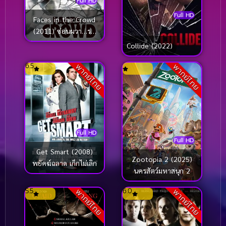
Full HD
Full HD
Faces in the Crowd
(2011) ซ่อนผวา…รอ
เชือด
Collide (2022)
6.5
พากย์ไทย
พากย์ไทย
Full HD
Full HD
Get Smart (2008)
Zootopia 2 (2025)
พยัคฆ์ฉลาด เก็กไม่เลิก
นครสัตว์มหาสนุก 2
5.5
6.0
พากย์ไทย
พากย์ไทย