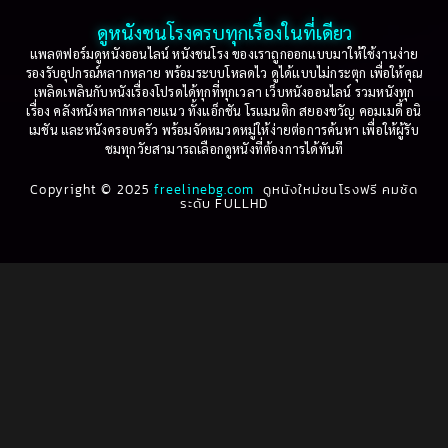
2001
2000
ดูหนังชนโรงครบทุกเรื่องในที่เดียว
Based on Novel
(16)
1999
1998
แพลตฟอร์มดูหนังออนไลน์ หนังชนโรง ของเราถูกออกแบบมาให้ใช้งานง่าย
รองรับอุปกรณ์หลากหลาย พร้อมระบบโหลดไว ดูได้แบบไม่กระตุก เพื่อให้คุณ
Betrayal
(1)
1997
1996
เพลิดเพลินกับหนังเรื่องโปรดได้ทุกที่ทุกเวลา เว็บหนังออนไลน์ รวมหนังทุก
เรื่อง คลังหนังหลากหลายแนว ทั้งแอ็กชัน โรแมนติก สยองขวัญ คอมเมดี้ อนิ
1995
1994
เมชัน และหนังครอบครัว พร้อมจัดหมวดหมู่ให้ง่ายต่อการค้นหา เพื่อให้ผู้รับ
Biography
(3)
ชมทุกวัยสามารถเลือกดูหนังที่ต้องการได้ทันที
1993
1992
Biography ชีวประวัติ
(61)
Copyright © 2025
1991
freelinebg.com
ดูหนังใหม่ชนโรงฟรี คมชัด
1990
ระดับ FULLHD
1989
1988
Biography ชีวิตจริง
(80)
1987
1986
Black Comedy
(16)
1985
1984
Classic คลาสสิค
(1)
1983
1982
1981
1980
Classic หนังคลาสสิก
(264)
1979
1978
Classic หนังคลาสสิก
(22)
1977
1976