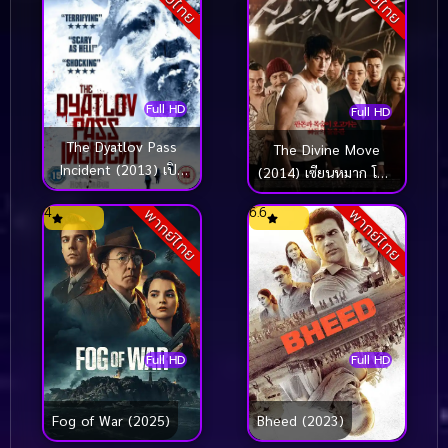
Full HD
Full HD
The Dyatlov Pass
The Divine Move
Incident (2013) เปิด
(2014) เซียนหมาก โค่น
แฟ้ม..บันทึกมรณะ
โคตรเซียน
4
6.6
พากย์ไทย
พากย์ไทย
Full HD
Full HD
Fog of War (2025)
Bheed (2023)