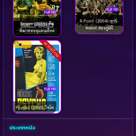
Full HD
Full HD
R-Point (2004) อาร์-
Sicario (2015) ทีม
พอยท์ สมรภูมิผี
พิฆาตทะลุแดนเดือด
8.5
พากย์ไทย
Full HD
Psycho (1960) ไซโค
ประเภทหนัง