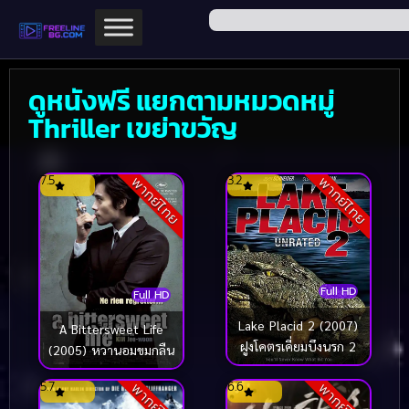
ดูหนังฟรี แยกตามหมวดหมู่
Thriller เขย่าขวัญ
7.5
3.2
พากย์ไทย
พากย์ไทย
Full HD
Full HD
Lake Placid 2 (2007)
A Bittersweet Life
ฝูงโคตรเคี่ยมบึงนรก 2
(2005) หวานอมขมกลืน
5.7
6.6
พากย์ไทย
พากย์ไทย