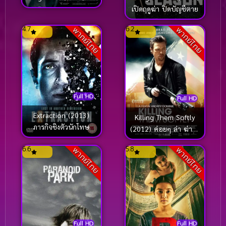
ฆ่าแบบชาติหน้าไม่ต้อง
เปิดฤดูฆ่า ปิดบัญชีตาย
เกิด
4.7
6.2
พากย์ไทย
พากย์ไทย
Full HD
Full HD
Extraction (2013)
Killing Them Softly
ภารกิจชิงตัวนักโทษ
(2012) ค่อยๆ ล่า ฆ่าไม่
เลี้ยง
6.6
5.8
พากย์ไทย
พากย์ไทย
Full HD
Full HD