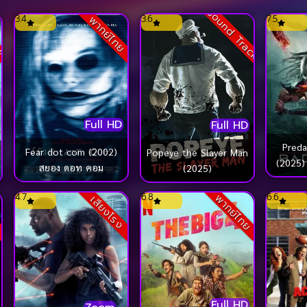
Sound Track
ck
3.4
3.6
7.5
พากย์ไทย
Full HD
Full HD
Preda
Fear dot com (2002)
Popeye the Slayer Man
(2025)
สยอง ดอท คอม
(2025)
4.7
6.8
6.6
ย
พากย์ไทย
เสียงโรง
Full HD