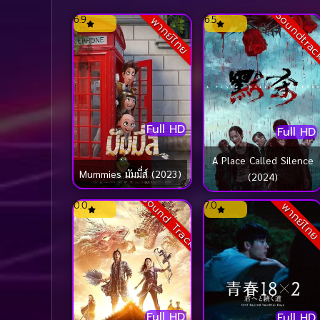
Soundtra
6.9
6.5
พากย์ไทย
Full HD
Full HD
A Place Called Silence
Mummies มัมมี่ส์ (2023)
(2024)
Sound Track
0.0
7.0
พากย์ไท
Full HD
Full HD