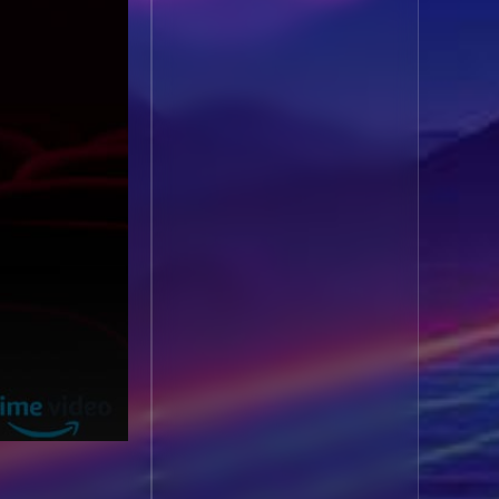
1985
1984
Biography ชีวประวัติ
(61)
1983
1982
1981
1980
Biography ชีวิตจริง
(80)
1979
1978
Black Comedy
(16)
1977
1976
Classic คลาสสิค
(1)
1975
1974
1973
1972
Classic หนังคลาสสิก
1971
1970
(264)
1969
1968
Classic หนังคลาสสิก
1964
1963
(22)
1962
1960
Classic หนังคลาสสิก
1956
1954
(46)
1950
1940
Comedy คอมเมดี้
(1)