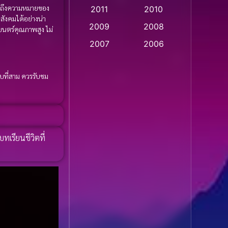
ามถึงความหมายของ
2011
2010
Apple TV
(20)
ังคมได้อย่างน่า
2009
2008
ยนตร์คุณภาพสูง ไม่
Apple TV+
(318)
2007
2006
Based on a True Story
2005
2004
สร้างจากเรื่องจริง
(2)
ับที่สาม ควรรับชม
2003
2002
2001
2000
Based on a True Story
เรื่องจริง
(75)
1999
1998
1997
1996
Based on a True Story
บทเรียนชีวิตที่
เรื่องจริง
(36)
1995
1994
1993
1992
Based on Novel
(16)
1991
1990
Betrayal
(1)
1989
1988
Biography
(3)
1987
1986