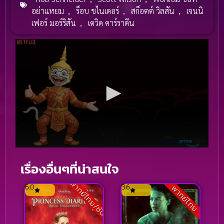
อย่าแหยม
,
ร็อบ ชไนเดอร์
,
สก็อตต์ วิลสัน
,
เจนนิ
เฟอร์ มอร์ริสัน
,
เดวิด คาร์ราดีน
เรื่องอื่นๆที่น่าสนใจ
พากย์ไทย/ซับ
6.0
3.6
พากย์ไทย