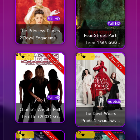
Full HD
Full HD
The Princess Diaries
Fear Street Part
2 Royal Engagement
Three 1666 ถนน
(2004) บันทึกรักเจ้า
อาถรรพ์ ภาค 3 1666
หญิงวุ่นลุ้นวิวาห์
4.9
0.0
พากย์ไทย
เสียงโรง
(2021)
Full HD
หนังโรง
Charlie’s Angels Full
The Devil Wears
Throttle (2003) นาง
Prada 2 นางมารสวม
ฟ้าชาร์ลี เสน่ห์เข้มทะลุ
ปราด้า 2 (2026)
พิกัด
6.4
7.2