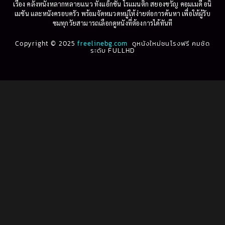
เรื่อง คลังหนังหลากหลายแนว ทั้งแอ็กชัน โรแมนติก สยองขวัญ คอมเมดี้ อนิ
1995
1994
เมชัน และหนังครอบครัว พร้อมจัดหมวดหมู่ให้ง่ายต่อการค้นหา เพื่อให้ผู้รับ
Biography
(3)
ชมทุกวัยสามารถเลือกดูหนังที่ต้องการได้ทันที
1993
1992
Biography ชีวประวัติ
(61)
Copyright © 2025
1991
freelinebg.com
ดูหนังใหม่ชนโรงฟรี คมชัด
1990
ระดับ FULLHD
1989
1988
Biography ชีวิตจริง
(80)
1987
1986
Black Comedy
(16)
1985
1984
Classic คลาสสิค
(1)
1983
1982
1981
1980
Classic หนังคลาสสิก
(46)
1979
1978
Classic หนังคลาสสิก
(268)
1977
1976
Classic หนังคลาสสิก
(22)
1975
1974
1973
1972
Comedy คอมเมดี้
(1)
1971
1970
Comedy ตลก
(1,076)