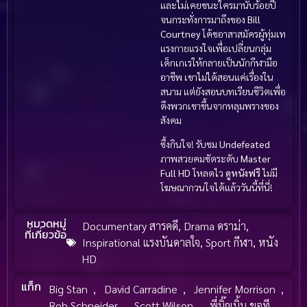
และไม่เคยชนะใครมานับร้อยปี
จนกระทั่งการมาถึงของ
Bill
Courtney
โค้ชอาสาสมัครผู้ทุ่มเท
แรงกายแรงใจเพื่อเปลี่ยนกลุ่ม
เด็กเกเรให้กลายเป็นนักกีฬามือ
อาชีพ เขาไม่ได้สอนแค่เรื่องใน
สนาม แต่ยังสอนบทเรียนชีวิตเพื่อ
ดึงพวกเขาขึ้นจากหลุมพรางของ
สังคม
ซึ้งกินใจ! รับชม
Undefeated
ภาพสวยคมชัดระดับ
Master
Full HD
โหลดไว
ดูหนังฟรี
ไม่มี
โฆษณากวนใจได้แล้ววันนี้ที่นี่!
หมวดหมู่
Documentary สารคดี
,
Drama ดราม่า
,
ที่เกี่ยวข้อ
Inspirational แรงบันดาลใจ
,
Sport กีฬา
,
หนัง
HD
แท็ก
Big Stan
,
David Carradine
,
Jennifer Morrison
,
Rob Schneider
,
Scott Wilson
,
พี่บิ๊กเบิ้ม ขอที