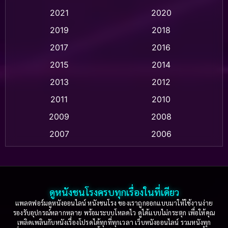
Animation แอนิเมชัน
(1)
2021
2020
2019
2018
Animation แอนิเมชั่น
(1)
2017
2016
Anthology
(2)
2015
2014
Apple TV
(20)
2013
2012
2011
2010
Apple TV+
(318)
2009
2008
Based on a True Story สร้างจากเรื่องจริง
(2)
2007
2006
Based on a True Story เรื่องจริง
(36)
2005
2004
2003
2002
Based on a True Story เรื่องจริง
(77)
2001
2000
ดูหนังชนโรงครบทุกเรื่องในที่เดียว
Based on Novel
(16)
1999
1998
แพลตฟอร์มดูหนังออนไลน์ หนังชนโรง ของเราถูกออกแบบมาให้ใช้งานง่าย
รองรับอุปกรณ์หลากหลาย พร้อมระบบโหลดไว ดูได้แบบไม่กระตุก เพื่อให้คุณ
Betrayal
(1)
1997
1996
เพลิดเพลินกับหนังเรื่องโปรดได้ทุกที่ทุกเวลา เว็บหนังออนไลน์ รวมหนังทุก