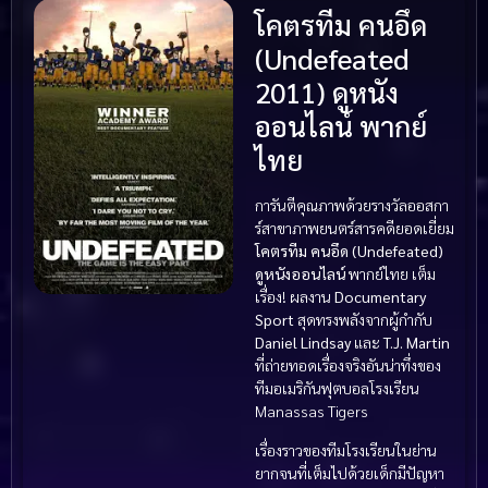
โคตรทีม คนอึด
(Undefeated
2011) ดูหนัง
ออนไลน์ พากย์
ไทย
การันตีคุณภาพด้วยรางวัลออสกา
ร์สาขาภาพยนตร์สารคดียอดเยี่ยม
โคตรทีม คนอึด (Undefeated)
ดูหนังออนไลน์
พากย์ไทย เต็ม
เรื่อง! ผลงาน
Documentary
Sport
สุดทรงพลังจากผู้กำกับ
Daniel Lindsay
และ
T.J. Martin
ที่ถ่ายทอดเรื่องจริงอันน่าทึ่งของ
ทีมอเมริกันฟุตบอลโรงเรียน
Manassas Tigers
เรื่องราวของทีมโรงเรียนในย่าน
ยากจนที่เต็มไปด้วยเด็กมีปัญหา