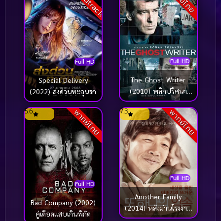
Soundtrack
พากย์ไทย
Full HD
Full HD
The Ghost Writer
Special Delivery
(2010) พลิกปริศนา
(2022) ส่งด่วนทะลุนรก
สภาซ่อนเงื่อน
5.6
7.3
พากย์ไทย
พากย์ไทย
Full HD
Full HD
Another Family
Bad Company (2002)
(2014) หลังม่านโรงงาน
คู่เดือดแสบเกินพิกัด
มรณะ