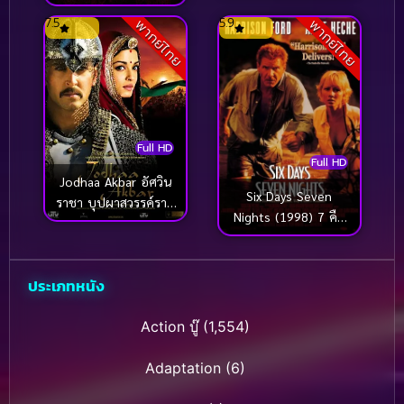
7.5
5.9
พากย์ไทย
พากย์ไทย
Full HD
Full HD
Jodhaa Akbar อัศวิน
Six Days Seven
ราชา บุปผาสวรรค์รานี
Nights (1998) 7 คืน
(2008)
หาดสวรรค์ 6 วัน
อันตราย
ประเภทหนัง
Action บู๊
(1,554)
Adaptation
(6)